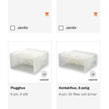
Jämför
Jämför
+2
+2
varianter
varianter
Plugghus
Kontakthus, 8-polig
6-pin, 6 stift
8-pin, för flikar och ärmar