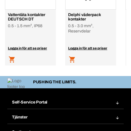
Vattentäta kontakter
Delphi väderpack
V
DEUTSCH DT
kontakter
0.5 - 1.5 mm², IP68
0.5 - 3.0 mm²,
0
Reservdelar
R
Logga in för att se priser
Logga in för att se priser
L
PUSHING THE LIMITS.
Self-Service Portal
Order
Tjänster
Bokmärken
Bera Modul
Mina produkter