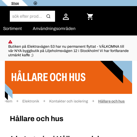
Shop
Sortiment
Användningsområden
Butiken på Elektravägen 53 har nu permanent flyttat - VÄLKOMNA till
vår NYA byggbutik på Liljeholmsvägen 12 i Stockholm! Vi har fortfarande
utmärkt kaffe ;)
Filter
HÅLLARE OCH HUS
Hem
Elektronik
Kontakter och isolering
Hållare och hus
Hållare och hus