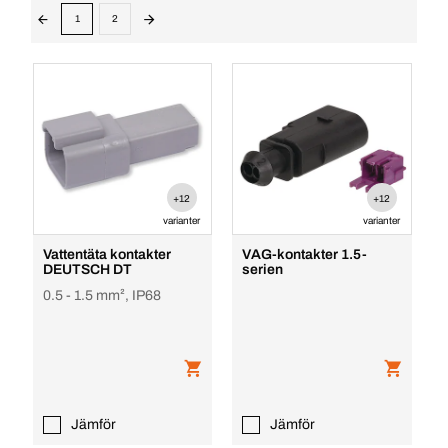
1
2
+12
+12
varianter
varianter
Vattentäta kontakter
VAG-kontakter 1.5-
DEUTSCH DT
serien
0.5 - 1.5 mm², IP68
Jämför
Jämför