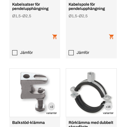
Kabelsatser för
Kabelspole för
pendelupphängning
pendelupphängning
Ø1,5-Ø2,5
Ø1,5-Ø2,5
Jämför
Jämför
+2
+16
varianter
varianter
Balkstöd-klämma
Rörklämma med dubbelt
skruvfäste