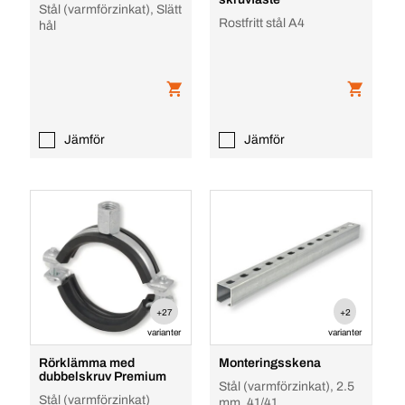
Stål (varmförzinkat), Slätt
Rostfritt stål A4
hål
Jämför
Jämför
+27
+2
varianter
varianter
Rörklämma med
Monteringsskena
dubbelskruv Premium
Stål (varmförzinkat), 2.5
Stål (varmförzinkat)
mm, 41/41