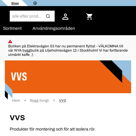
Shop
Sortiment
Användningsområden
Butiken på Elektravägen 53 har nu permanent flyttat - VÄLKOMNA till
vår NYA byggbutik på Liljeholmsvägen 12 i Stockholm! Vi har fortfarande
utmärkt kaffe ;)
Filter
VVS
Hem
Bygg övrigt
VVS
VVS
Produkter för montering och för att isolera rör.