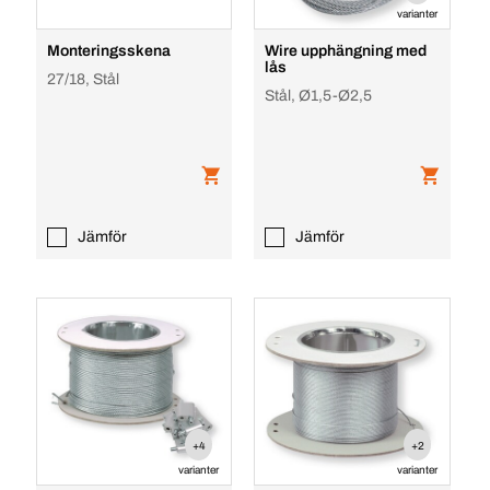
varianter
Monteringsskena
Wire upphängning med
lås
27/18, Stål
Stål, Ø1,5-Ø2,5
Jämför
Jämför
+4
+2
varianter
varianter