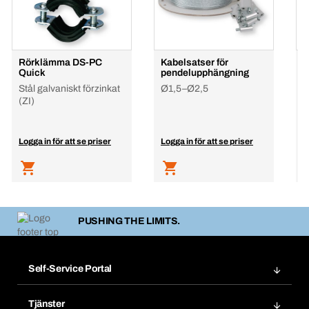
Rörklämma DS-PC
Kabelsatser för
K
Quick
pendelupphängning
h
Stål galvaniskt förzinkat
Ø1,5–Ø2,5
(ZI)
Logga in för att se priser
Logga in för att se priser
L
PUSHING THE LIMITS.
Self-Service Portal
Order
Tjänster