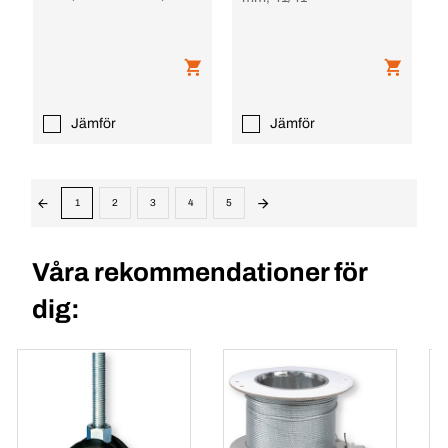
Jämför
Jämför
1
2
3
4
5
Våra rekommendationer för
dig: