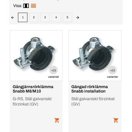
Visa:
1
2
3
4
5
+11
+11
varianter
varianter
Gångjärnsrörklämma
Gängad rörklämma
Snabb M8/M10
Snabb installation
G-RS, Stål galvaniskt
Stål galvaniskt förzinkat
förzinkat (GV)
(GV)