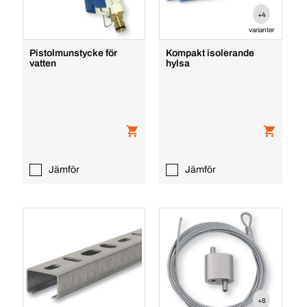
+4
varianter
Pistolmunstycke för
Kompakt isolerande
vatten
hylsa
Jämför
Jämför
+8