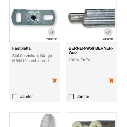
+2
+14
varianter
varianter
Fästplatta
BERNER-Woll BERNER-
Wool
Stål (förzinkat), Gänga
100 % EnEV
M8/M10 kombinerad
Jämför
Jämför