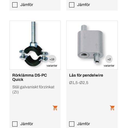
Jämför
Jämför
+19
+2
varianter
varianter
Rörklämma DS-PC
Lås för pendelwire
Quick
Ø1,5-Ø2,5
Stål galvaniskt förzinkat
(ZI)
Jämför
Jämför