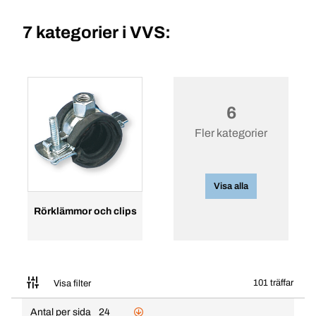
7 kategorier i
VVS:
6
Fler kategorier
Visa alla
Rörklämmor och clips
101 träffar
Visa filter
Antal per sida
24