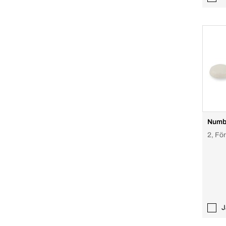
Numbe
2, Fö
J