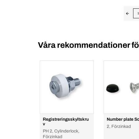
1
Våra rekommendationer för
Registreringsskyltskru
Number plate S
v
2, Förzinkad
PH 2, Cylinderlock,
Förzinkad