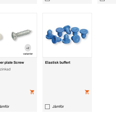
+2
varianter
r plate Screw
Elastisk buffert
rzinkad
ämför
Jämför