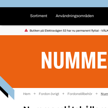
Sortiment
Användningsområden
Butiken på Elektravägen 53 har nu permanent flyttat - VÄLK
NUMME
Hem
Fordon övrigt
Fordonstillbehör
Numm