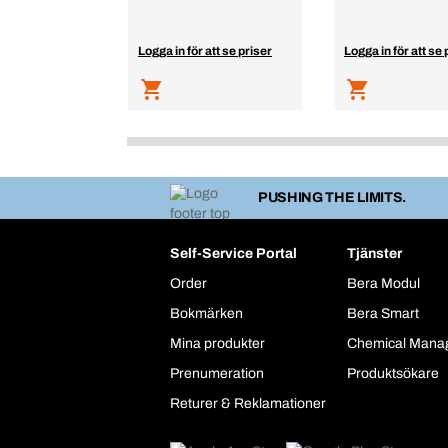
Logga in för att se priser
Logga in för att se 
PUSHING THE LIMITS.
Self-Service Portal
Tjänster
Order
Bera Modul
Bokmärken
Bera Smart
Mina produkter
Chemical Mana
Prenumeration
Produktsökare
Returer & Reklamationer