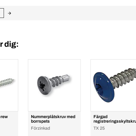
 dig:
crew
Nummerplåtskruv med
Färgad
borrspets
registreringsskyltskr
Förzinkad
TX 25