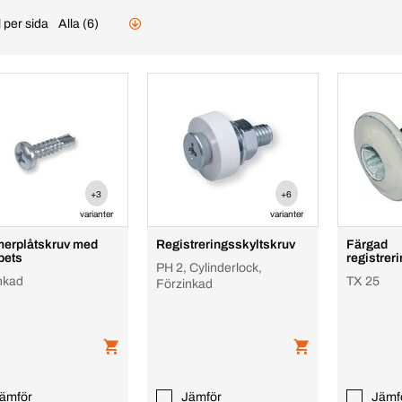
 per sida
Alla (6)
+3
+6
varianter
varianter
erplåtskruv med
Registreringsskyltskruv
Färgad
pets
registrer
PH 2, Cylinderlock,
nkad
TX 25
Förzinkad
ämför
Jämför
Jämf