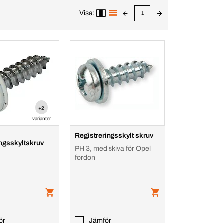
Visa:
1
+2
varianter
Registreringsskylt skruv
ingsskyltskruv
PH 3, med skiva för Opel
fordon
ör
Jämför