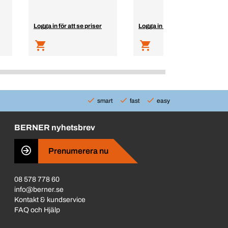
Logga in för att se priser
Logga in för att se priser
smart
fast
easy
BERNER nyhetsbrev
Prenumerera nu
08 578 778 60
info@berner.se
Kontakt & kundservice
FAQ och Hjälp