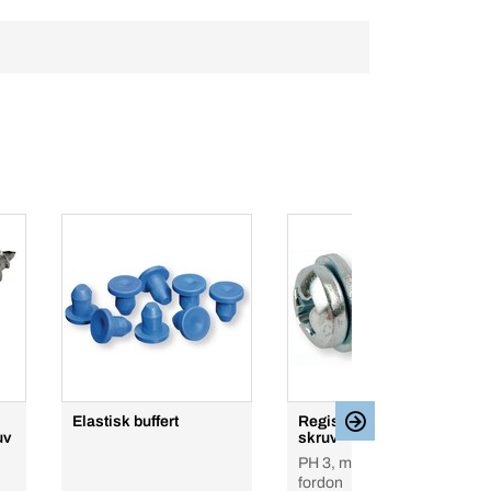
Elastisk buffert
Registreringsskylt
uv
skruv
PH 3, med skiva för Opel
fordon