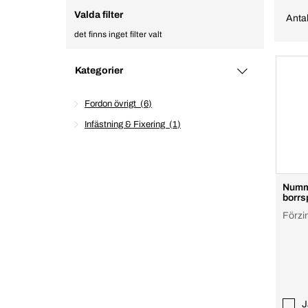
Valda filter
Antal
det finns inget filter valt
Kategorier
Fordon övrigt
6
Infästning & Fixering
1
Numm
borrs
Förzi
J