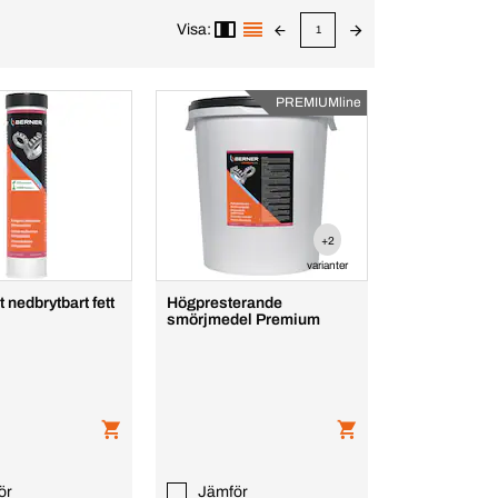
Visa:
1
PREMIUMline
+2
varianter
 nedbrytbart fett
Högpresterande
smörjmedel Premium
ör
Jämför