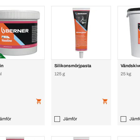
in
Silikonsmörjpasta
Vändskive
l
125 g
25 kg
ämför
Jämför
Jämf