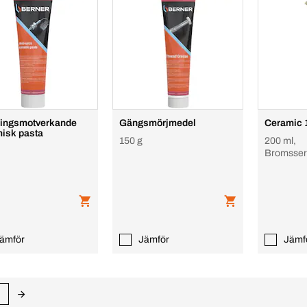
ingsmotverkande
Gängsmörjmedel
Ceramic 
isk pasta
150 g
200 ml,
Bromsser
ämför
Jämför
Jämf