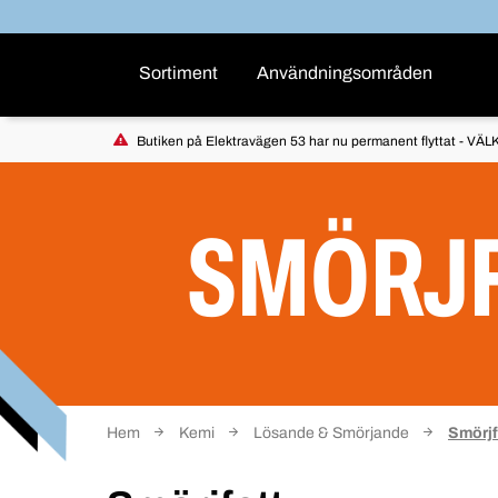
Sortiment
Användningsområden
Butiken på Elektravägen 53 har nu permanent flyttat - VÄLK
SMÖRJ
Hem
Kemi
Lösande & Smörjande
Smörjf