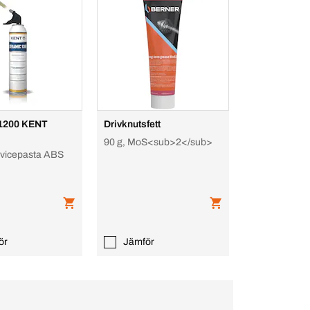
1200 KENT
Drivknutsfett
90 g, MoS<sub>2</sub>
vicepasta ABS
ör
Jämför