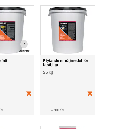
+2
varianter
fett
Flytande smörjmedel för
lastbilar
25 kg
ör
Jämför