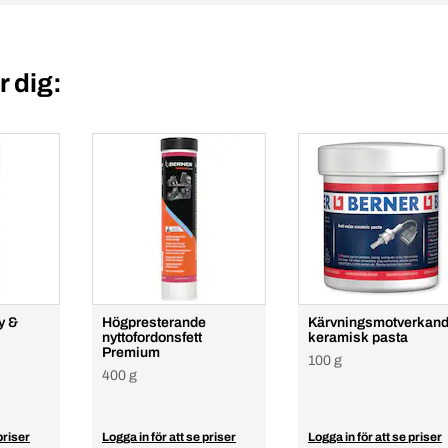
 dig:
y &
Högpresterande
Kärvningsmotverkan
nyttofordonsfett
keramisk pasta
Premium
100 g
400 g
priser
Logga in för att se priser
Logga in för att se priser