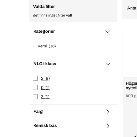
Valda filter
Antal
det finns inget filter valt
Kategorier
Kemi
16
NLGI-klass
2
9
Högpr
0
1
nytto
400 g
3
1
Färg
Kemisk bas
J