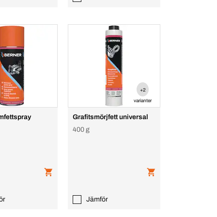
+2
varianter
mfettspray
Grafitsmörjfett universal
400 g
ör
Jämför