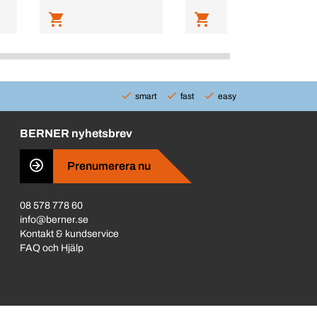
smart
fast
easy
BERNER nyhetsbrev
Prenumerera nu
08 578 778 60
info@berner.se
Kontakt & kundservice
FAQ och Hjälp