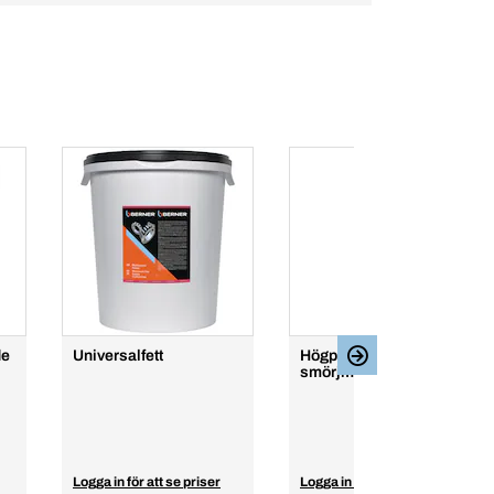
de
Universalfett
Högpresterande
smörjmedel Premium
Logga in för att se priser
Logga in för att se priser