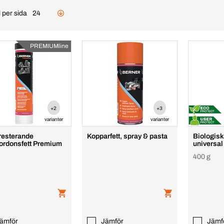
 per sida
24
PREMIUMline
+2
+3
varianter
varianter
esterande
Kopparfett, spray & pasta
Biologiskt
fordonsfett Premium
universal
400 g
ämför
Jämför
Jämf