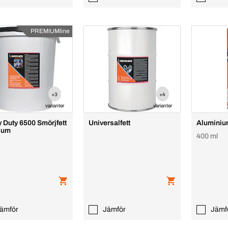
PREMIUMline
+3
+4
varianter
varianter
 Duty 6500 Smörjfett
Universalfett
Aluminiu
ium
400 ml
ämför
Jämför
Jämf