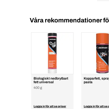
Våra rekommendationer för
Biologiskt nedbrytbart
Kopparfett, spra
fett universal
pasta
400 g
Logga in för att se priser
Logga in för att se 