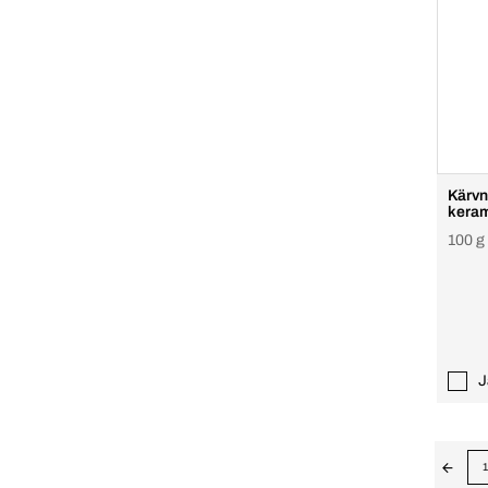
Kärvn
keram
100 g
J
1