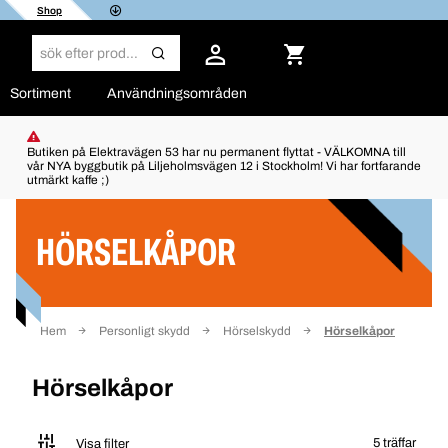
Shop
Sortiment
Användningsområden
Butiken på Elektravägen 53 har nu permanent flyttat - VÄLKOMNA till
vår NYA byggbutik på Liljeholmsvägen 12 i Stockholm! Vi har fortfarande
utmärkt kaffe ;)
Filter
HÖRSELKÅPOR
Hem
Personligt skydd
Hörselskydd
Hörselkåpor
Hörselkåpor
5 träffar
Visa filter