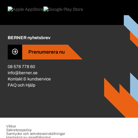
Product Compliance
Vad som driver oss
Miljöpolicy ISO 14001
Corporate Responsibility
Prisjustering 2026
Karriär
BERNER nyhetsbrev
Business Conduct
Prenumerera nu
08 578 778 60
info@berner.se
Kontakt & kundservice
FAQ och Hjälp
Villkor
Sekretesspolicy
Samtycke och sekretessinställningar
Hantering av visselblåsning