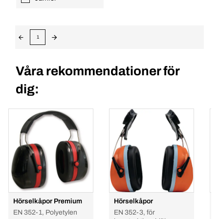
1
Våra rekommendationer för
dig:
Hörselkåpor Premium
Hörselkåpor
H
EN 352-1, Polyetylen
EN 352-3, för
E