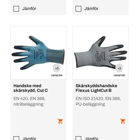
Jämför
Jämför
+5
+5
varianter
varianter
Handske med
Skärskyddshandske
skärskydd, Cut C
Flexus LightCut B
EN 420, EN 388,
EN ISO 21420, EN 388,
nitrilbeläggning
PU-beläggning
Jämför
Jämför