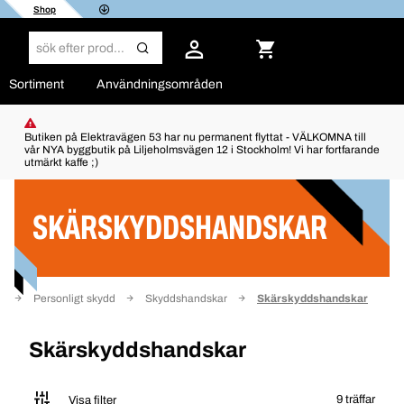
Shop
Sortiment
Användningsområden
Butiken på Elektravägen 53 har nu permanent flyttat - VÄLKOMNA till
vår NYA byggbutik på Liljeholmsvägen 12 i Stockholm! Vi har fortfarande
utmärkt kaffe ;)
Filter
SKÄRSKYDDSHANDSKAR
m
Personligt skydd
Skyddshandskar
Skärskyddshandskar
Skärskyddshandskar
9 träffar
Visa filter