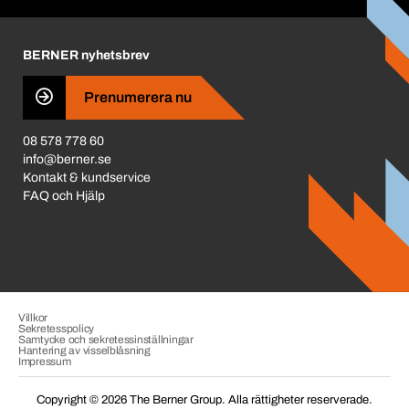
Corporate Responsibility
Prisjustering 2026
Karriär
BERNER nyhetsbrev
Business Conduct
Prenumerera nu
08 578 778 60
info@berner.se
Kontakt & kundservice
FAQ och Hjälp
Villkor
Sekretesspolicy
Samtycke och sekretessinställningar
Hantering av visselblåsning
Impressum
Copyright © 2026 The Berner Group. Alla rättigheter reserverade.