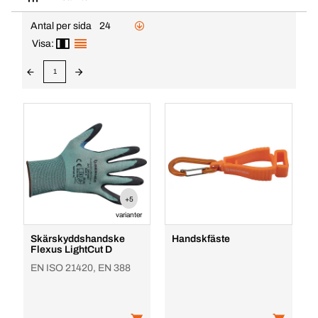
Antal per sida
24
Visa:
1
+5
varianter
Skärskyddshandske
Handskfäste
Flexus LightCut D
EN ISO 21420, EN 388