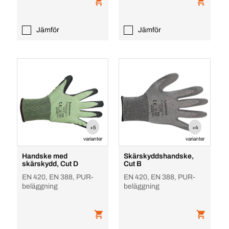
Jämför
Jämför
+5
+4
varianter
varianter
Handske med
Skärskyddshandske,
skärskydd, Cut D
Cut B
EN 420, EN 388, PUR-
EN 420, EN 388, PUR-
beläggning
beläggning