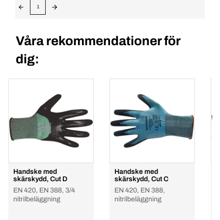
1
Våra rekommendationer för
dig:
Handske med
Handske med
S
skärskydd, Cut D
skärskydd, Cut C
C
EN 420, EN 388, 3/4
EN 420, EN 388,
E
nitrilbeläggning
nitrilbeläggning
b