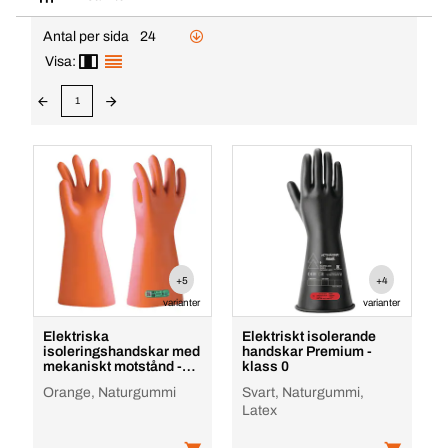
Antal per sida
24
Visa:
1
+5
+4
varianter
varianter
Elektriska
Elektriskt isolerande
isoleringshandskar med
handskar Premium -
mekaniskt motstånd -
klass 0
Klass 0
Orange, Naturgummi
Svart, Naturgummi,
Latex