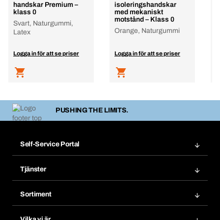
handskar Premium –
isoleringshandskar
h
klass 0
med mekaniskt
h
motstånd – Klass 0
Svart, Naturgummi,
Orange, Naturgummi
Latex
Logga in för att se priser
Logga in för att se priser
L
PUSHING THE LIMITS.
Self-Service Portal
Order
Tjänster
Bokmärken
Bera Modul
Mina produkter
Sortiment
Bera Smart
Prenumeration
Produktinnovationer
Chemical Management
Vilka vi är