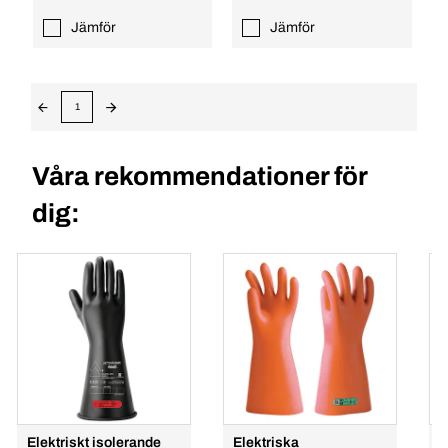
Jämför
Jämför
1
Våra rekommendationer för
dig:
Elektriskt isolerande
Elektriska
L