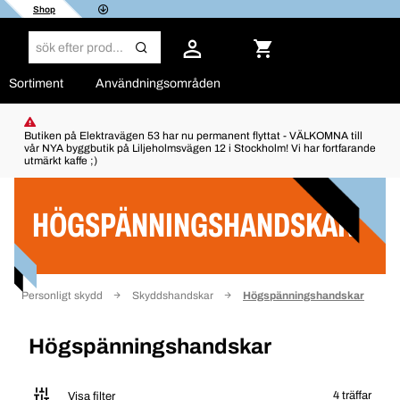
Shop
Sortiment
Användningsområden
Butiken på Elektravägen 53 har nu permanent flyttat - VÄLKOMNA till
vår NYA byggbutik på Liljeholmsvägen 12 i Stockholm! Vi har fortfarande
utmärkt kaffe ;)
Filter
HÖGSPÄNNINGSHANDSKAR
Personligt skydd
Skyddshandskar
Högspänningshandskar
Högspänningshandskar
4 träffar
Visa filter