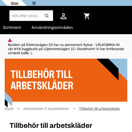
Shop
Sortiment
Användningsområden
Butiken på Elektravägen 53 har nu permanent flyttat - VÄLKOMNA till
vår NYA byggbutik på Liljeholmsvägen 12 i Stockholm! Vi har fortfarande
utmärkt kaffe ;)
Filter
TILLBEHÖR TILL
ARBETSKLÄDER
igt skydd
Arbetskläder & skyddskläder
Tillbehör till arbetskläder
Tillbehör till arbetskläder