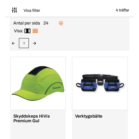
4 träffar
Visa filter
Antal per sida
24
Visa:
1
Skyddskeps HiVis
Verktygsbälte
Premium Gul