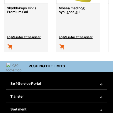
Skyddskeps HiVis
Mössa med hög
S
Premium Gul
synlighet, gul
E
B
Logga in för att se priser
Logga in för att se priser
L
PUSHING THE LIMITS.
Self-Service Portal
Order
Tjänster
Bokmärken
Bera Modul
Mina produkter
Sortiment
Bera Smart