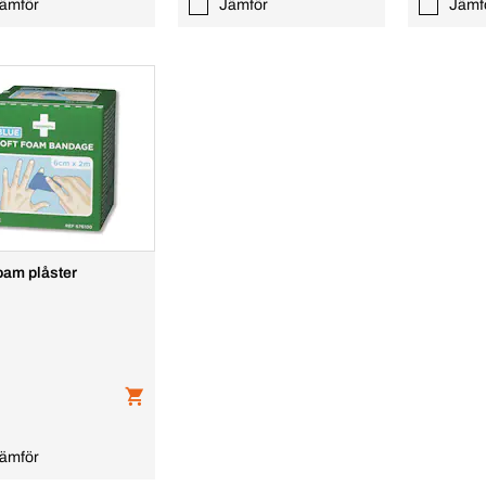
ämför
Jämför
Jämf
foam plåster
ämför