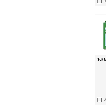
J
Soft 
J