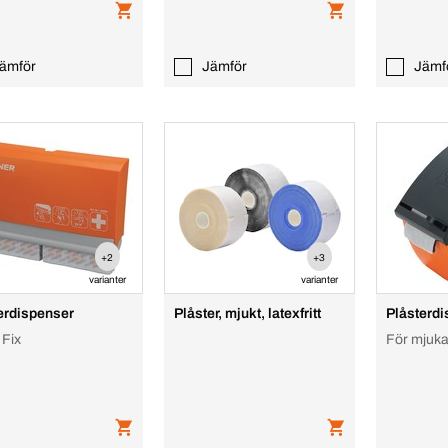
ämför
Jämför
Jämf
+2
+3
varianter
varianter
erdispenser
Plåster, mjukt, latexfritt
Plåsterd
 Fix
För mjuka