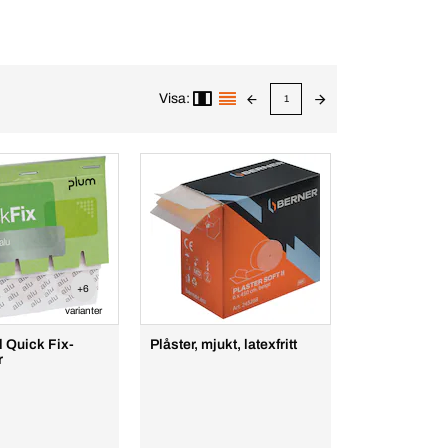
Visa:
1
+6
varianter
ll Quick Fix-
Plåster, mjukt, latexfritt
r