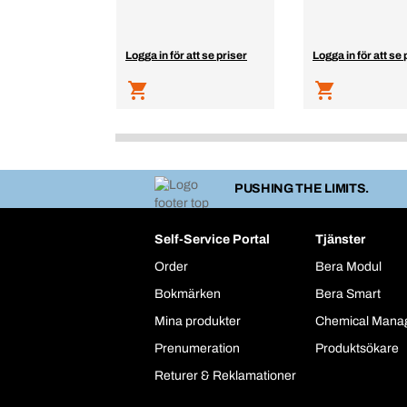
Logga in för att se priser
Logga in för att se 
PUSHING THE LIMITS.
Self-Service Portal
Tjänster
Order
Bera Modul
Bokmärken
Bera Smart
Mina produkter
Chemical Mana
Prenumeration
Produktsökare
Returer & Reklamationer