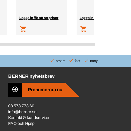
Logga in för att se priser
Logga in för att se priser
smart
fast
easy
BERNER nyhetsbrev
Prenumerera nu
08 578 778 60
info@berner.se
Kontakt & kundservice
FAQ och Hjälp