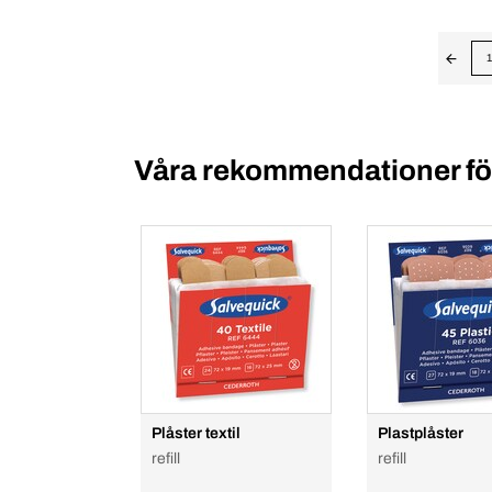
1
Våra rekommendationer för
Plåster textil
Plastplåster
refill
refill