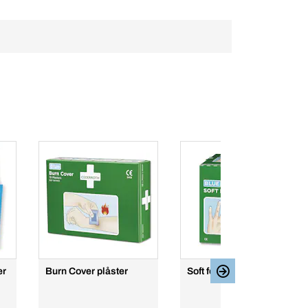
er
Burn Cover plåster
Soft foam plåster