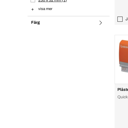
230 x 32 mm
1
visa mer
J
Färg
Plåst
Quick