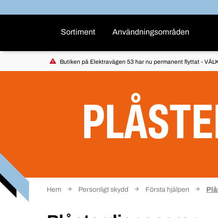
Sortiment
Användningsområden
Butiken på Elektravägen 53 har nu permanent flyttat - VÄLK
PLÅSTE
Hem
Personligt skydd
Första hjälpen
Plå