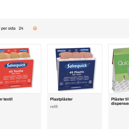
 per sida
24
r textil
Plastplåster
Plåster ti
dispense
refill