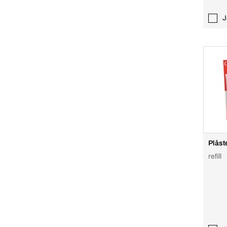
J
Plåste
refill