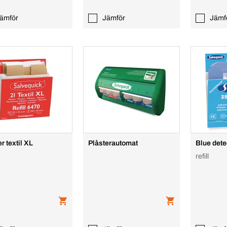
ämför
Jämför
Jämf
r textil XL
Plåsterautomat
Blue dete
refill