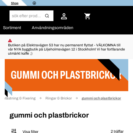
Shop
Sortiment
Användningsområden
Butiken på Elektravägen 53 har nu permanent flyttat - VÄLKOMNA till
vår NYA byggbutik på Liljeholmsvägen 12 i Stockholm! Vi har fortfarande
utmärkt kaffe ;)
Filter
GUMMI OCH PLASTBRICKOR
Infästning & Fixering
Ringar & Brickor
gummi och plastbrickor
gummi och plastbrickor
2 träffar
Visa filter