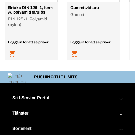
Bricka DIN 125-1, form
Gummitvättare
B
A, polyamid färglös
Gummi
B
DIN 125-1, Polyamid
(nylon)
Logga in för att se priser
Logga in för att se priser
L
PUSHING THE LIMITS.
Self-Service Portal
Order
Tjänster
Bokmärken
Bera Modul
Mina produkter
Sortiment
Bera Smart