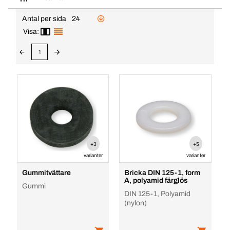
Antal per sida
24
Visa:
1
+3
+5
varianter
varianter
Gummitvättare
Bricka DIN 125-1, form
A, polyamid färglös
Gummi
DIN 125-1, Polyamid
(nylon)