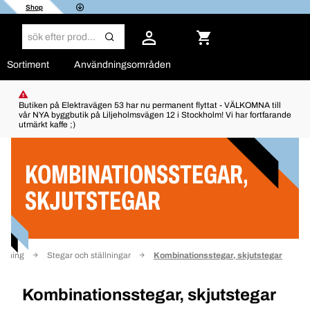
Shop
Sortiment
Användningsområden
Butiken på Elektravägen 53 har nu permanent flyttat - VÄLKOMNA till
vår NYA byggbutik på Liljeholmsvägen 12 i Stockholm! Vi har fortfarande
utmärkt kaffe ;)
Filter
KOMBINATIONSSTEGAR,
SKJUTSTEGAR
ustning
Stegar och ställningar
Kombinationsstegar, skjutstegar
Kombinationsstegar, skjutstegar