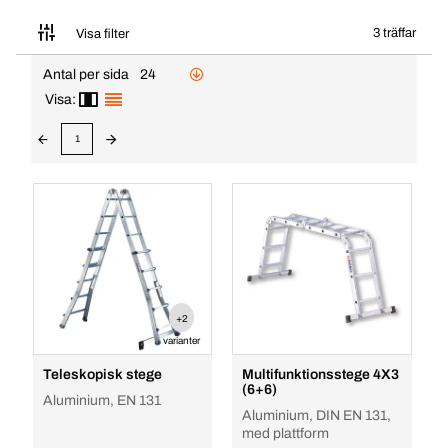
3 träffar
Visa filter
Antal per sida
24
Visa:
1
+2
varianter
Teleskopisk stege
Multifunktionsstege 4X3
(6+6)
Aluminium, EN 131
Aluminium, DIN EN 131,
med plattform