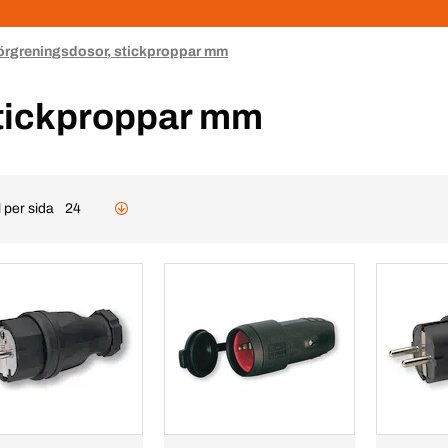
örgreningsdosor, stickproppar mm
stickproppar mm
 per sida
24