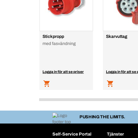
Stickpropp
Skarvuttag
med fasvändning
Logga in för att se priser
Logga in för att se 
PUSHING THE LIMITS.
Self-Service Portal
Tjänster