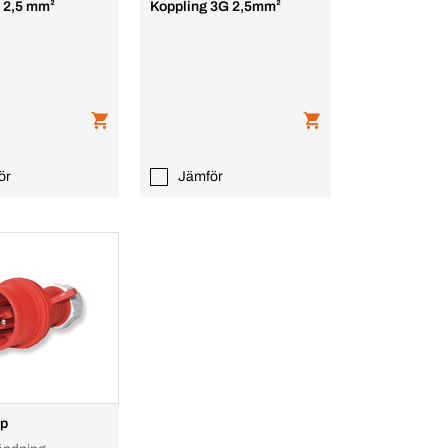
G 2,5 mm²
Koppling 3G 2,5mm²
ör
Jämför
pp