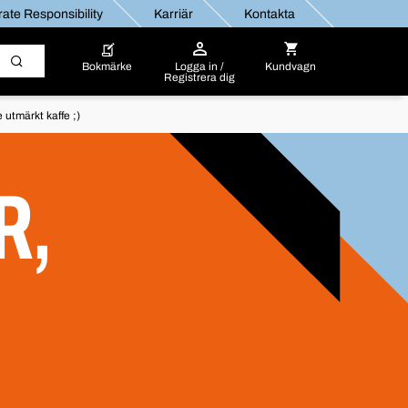
ate Responsibility
Karriär
Kontakta
Bokmärke
Logga in /
Kundvagn
Registrera dig
utmärkt kaffe ;)
R,