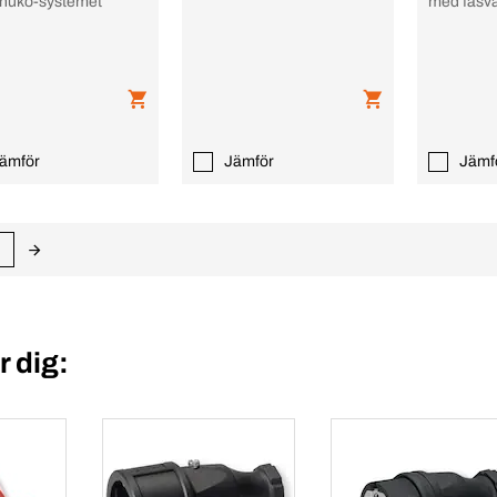
chuko-systemet
med fasv
ämför
Jämför
Jämf
 dig: