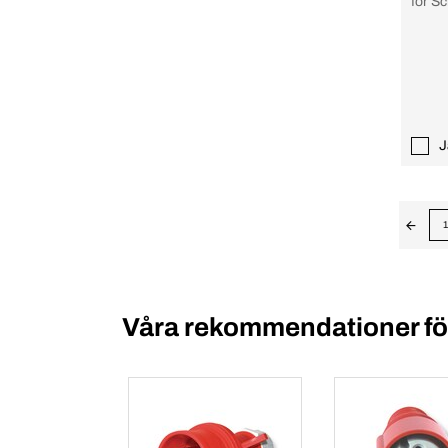
för S
J
1
Våra rekommendationer för