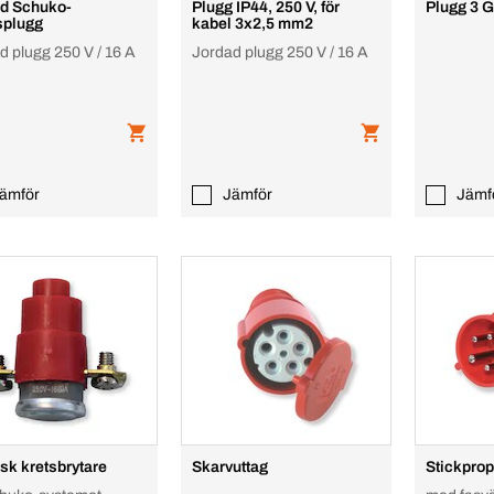
d Schuko-
Plugg IP44, 250 V, för
Plugg 3 
splugg
kabel 3x2,5 mm2
d plugg 250 V / 16 A
Jordad plugg 250 V / 16 A
ämför
Jämför
Jämf
sk kretsbrytare
Skarvuttag
Stickpro