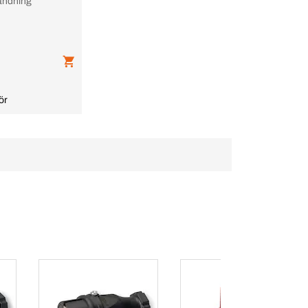
ändning
ör