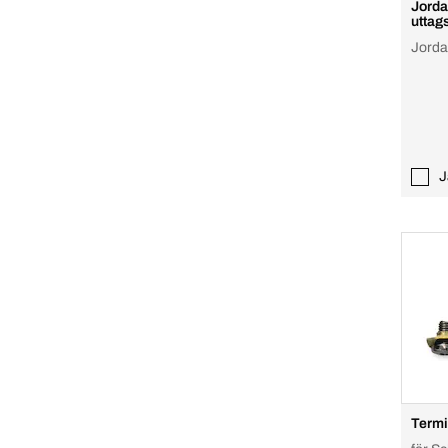
Jorda
uttag
Jorda
J
Termi