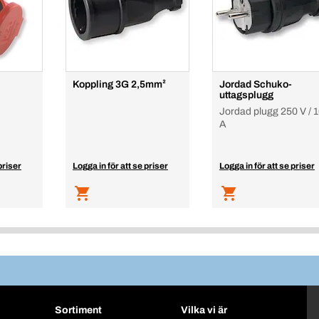
Koppling 3G 2,5mm²
Jordad Schuko-
uttagsplugg
Jordad plugg 250 V / 
A
priser
Logga in för att se priser
Logga in för att se priser
Sortiment
Vilka vi är