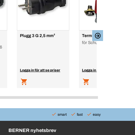
Plugg 3 G 2,5 mm²
Termisk kretsbrytare
för Schuko-systemet
16
Logga in för att se priser
Logga in för att se priser
smart
fast
easy
BERNER nyhetsbrev