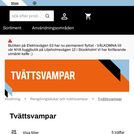
Shop
Sortiment
Användningsområden
Butiken på Elektravägen 53 har nu permanent flyttat - VÄLKOMNA till
vår NYA byggbutik på Liljeholmsvägen 12 i Stockholm! Vi har fortfarande
utmärkt kaffe ;)
Filter
TVÄTTSVAMPAR
dsutrustning
Rengöringsdukar och tvättsvampar
Tvättsvampar
Tvättsvampar
5 träffar
Visa filter