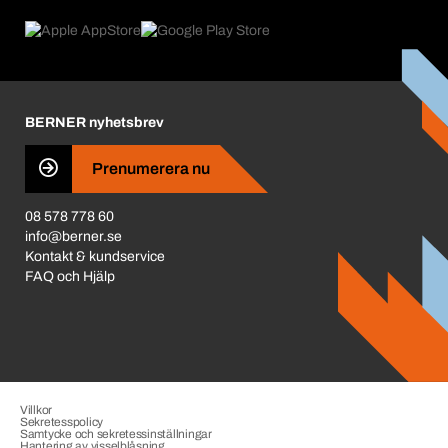
Product Compliance
Vad som driver oss
Miljöpolicy ISO 14001
Corporate Responsibility
Prisjustering 2026
Karriär
BERNER nyhetsbrev
Business Conduct
Prenumerera nu
08 578 778 60
info@berner.se
Kontakt & kundservice
FAQ och Hjälp
Villkor
Sekretesspolicy
Samtycke och sekretessinställningar
Hantering av visselblåsning