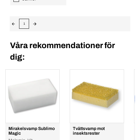
1
Våra rekommendationer för
dig:
Mirakelsvamp Sublimo
Tvättsvamp mot
B
Magic
insektsrester