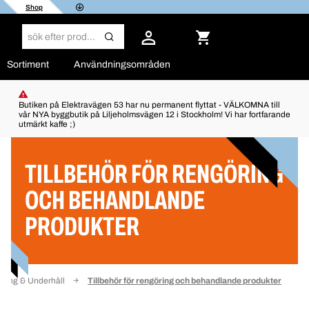
Shop
Sortiment
Användningsområden
Butiken på Elektravägen 53 har nu permanent flyttat - VÄLKOMNA till
vår NYA byggbutik på Liljeholmsvägen 12 i Stockholm! Vi har fortfarande
utmärkt kaffe ;)
Filter
TILLBEHÖR FÖR RENGÖRING
OCH BEHANDLANDE
PRODUKTER
ring & Underhåll
Tillbehör för rengöring och behandlande produkter