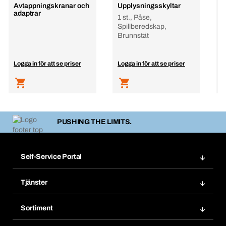
Avtappningskranar och
Upplysningsskyltar
I
adaptrar
1 st., Påse,
Spillberedskap,
Brunnstät
Logga in för att se priser
Logga in för att se priser
L
PUSHING THE LIMITS.
Self-Service Portal
Order
Tjänster
Bokmärken
Bera Modul
Mina produkter
Sortiment
Bera Smart
Prenumeration
Produktinnovationer