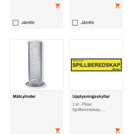
Jämför
Jämför
Mätcylinder
Upplysningsskyltar
1 st., Påse,
Spillberedskap,
Brunnstät