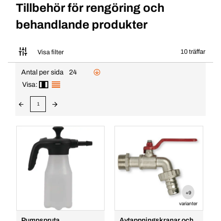
Tillbehör för rengöring och
behandlande produkter
10 träffar
Visa filter
Antal per sida
24
Visa:
1
+9
varianter
Pumpspruta
Avtappningskranar och