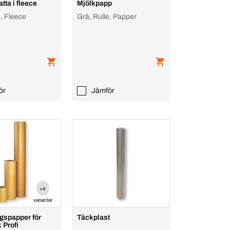
ta i fleece
Mjölkpapp
e, Fleece
Grå, Rulle, Papper
ör
Jämför
+4
varianter
gspapper för
Täckplast
yrkesbruk Profi