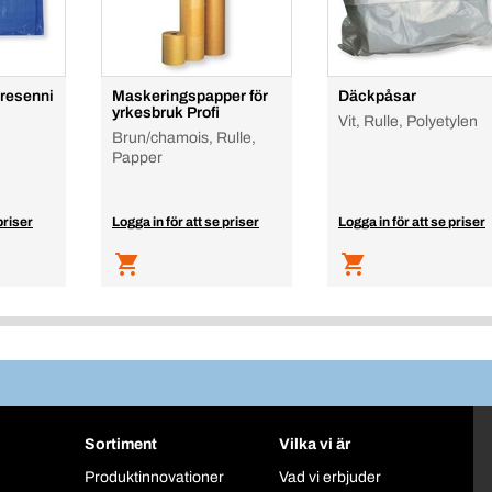
presenni
Maskeringspapper för
Däckpåsar
yrkesbruk Profi
Vit, Rulle, Polyetylen
Brun/chamois, Rulle,
Papper
priser
Logga in för att se priser
Logga in för att se priser
Sortiment
Vilka vi är
Produktinnovationer
Vad vi erbjuder