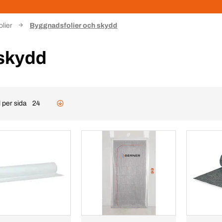
lier
Byggnadsfolier och skydd
 skydd
 per sida
24