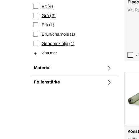
Fleec
Vit
4
Vit, R
Grå
2
Blå
1
Brun/chamois
1
Genomskinlig
1
visa mer
J
Material
Folienstärke
Konst