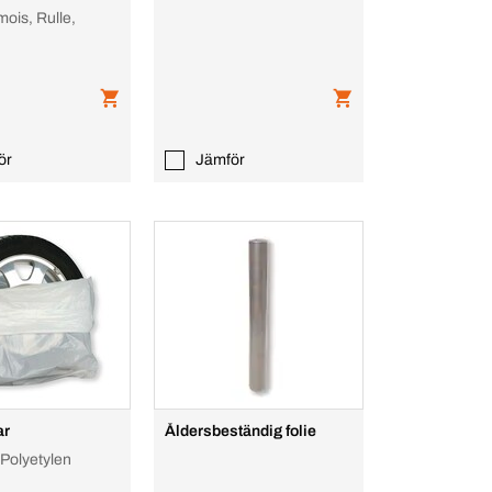
ois, Rulle,
ör
Jämför
ar
Åldersbeständig folie
, Polyetylen