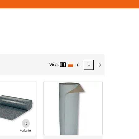
Visa:
1
+2
varianter