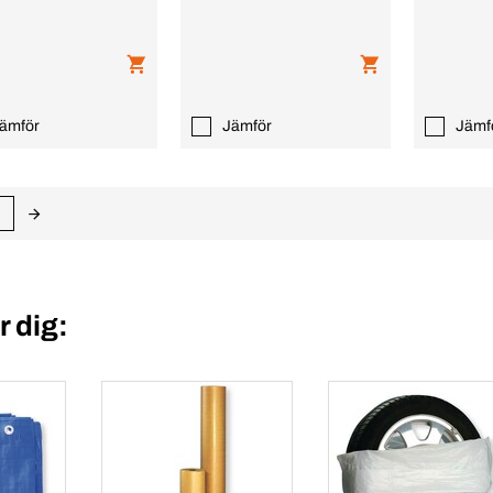
ämför
Jämför
Jämf
 dig: