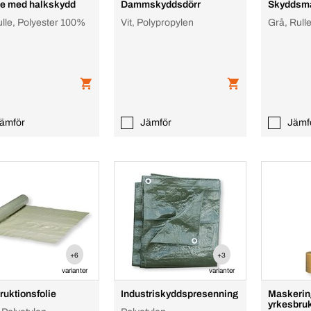
e med halkskydd
Dammskyddsdörr
Skyddsmat
ulle, Polyester 100%
Vit, Polypropylen
Grå, Rull
ämför
Jämför
Jämf
+6
+3
varianter
varianter
ruktionsfolie
Industriskyddspresenning
Maskerin