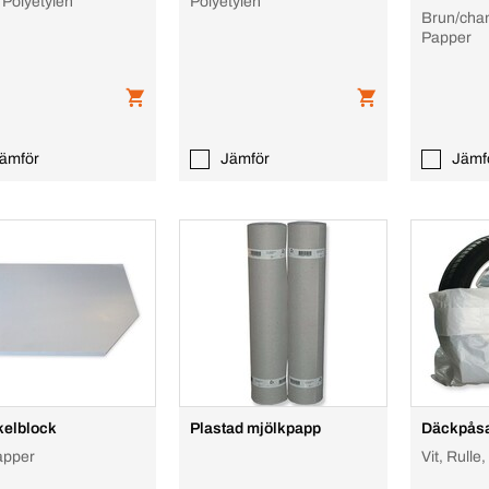
 Polyetylen
Polyetylen
Brun/cham
Papper
ämför
Jämför
Jämf
elblock
Plastad mjölkpapp
Däckpås
Papper
Vit, Rulle