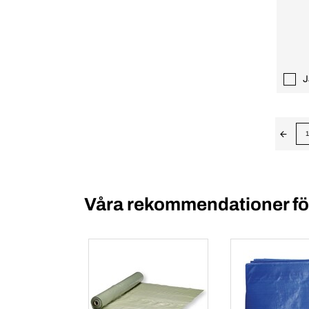
J
1
Våra rekommendationer för