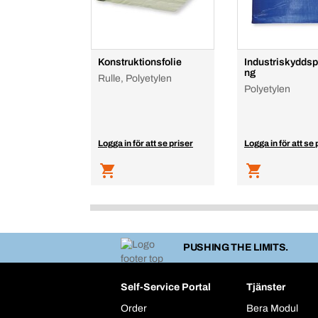
Konstruktionsfolie
Industriskydds
ng
Rulle, Polyetylen
Polyetylen
Logga in för att se priser
Logga in för att se 
PUSHING THE LIMITS.
Self-Service Portal
Tjänster
Order
Bera Modul