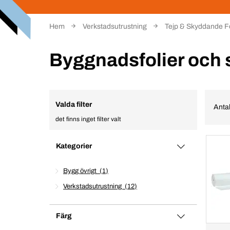
Hem
Verkstadsutrustning
Tejp & Skyddande Fo
Byggnadsfolier och
Valda filter
Antal
det finns inget filter valt
Kategorier
Bygg övrigt
1
Verkstadsutrustning
12
Färg