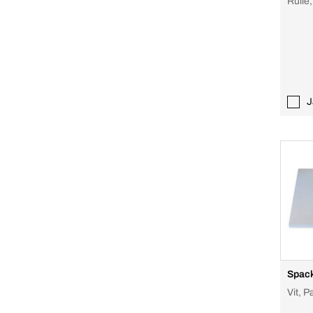
Rulle,
J
Spack
Vit, 