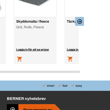
Skyddsmatta i fleece
Täckplast
Grå, Rulle, Fleece
Logga in för att se priser
Logga in för att se priser
smart
fast
easy
BERNER nyhetsbrev
Prenumerera nu