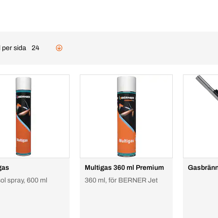
 per sida
24
gas
Multigas 360 ml Premium
Gasbrän
ol spray, 600 ml
360 ml, för BERNER Jet