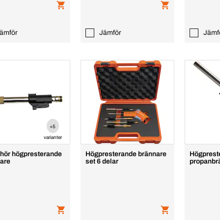
ämför
Jämför
Jämf
+5
varianter
ehör högpresterande
Högpresterande brännare
Högprest
are
set 6 delar
propanbr