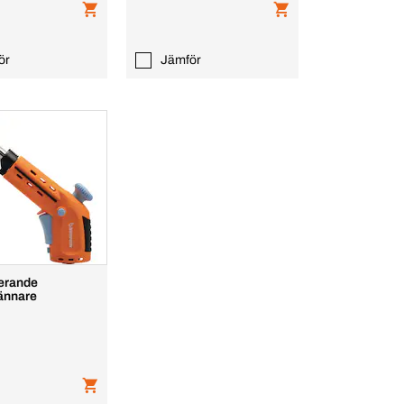
ör
Jämför
erande
ännare