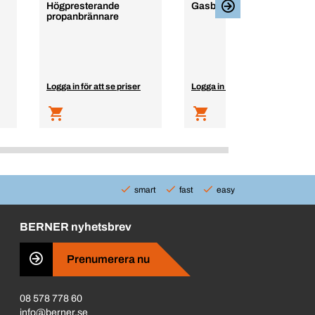
Högpresterande
Gasbrännare
propanbrännare
Logga in för att se priser
Logga in för att se priser
smart
fast
easy
BERNER nyhetsbrev
Prenumerera nu
08 578 778 60
info@berner.se