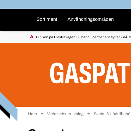
Sortiment
Användningsområden
Butiken på Elektravägen 53 har nu permanent flyttat - VÄLK
GASPA
Hem
Verkstadsutrustning
Svets- & Lödtillbehö