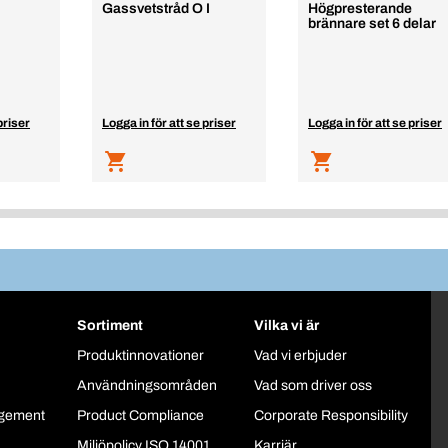
Gassvetstråd O I
Högpresterande
brännare set 6 delar
priser
Logga in för att se priser
Logga in för att se priser
Sortiment
Vilka vi är
Produktinnovationer
Vad vi erbjuder
Användningsområden
Vad som driver oss
gement
Product Compliance
Corporate Responsibility
Miljöpolicy ISO 14001
Karriär