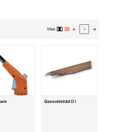
Visa:
1
nare
Gassvetstråd O I