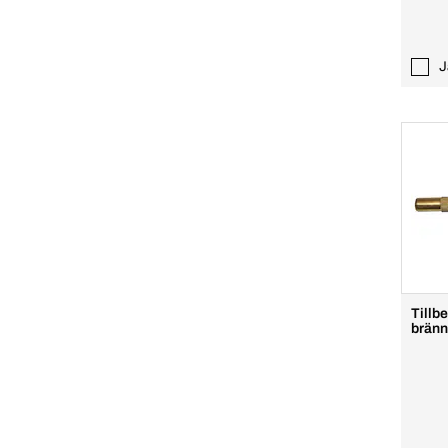
J
Tillb
bränn