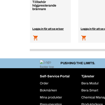
Tillbehör
högpresterande
brännare
Logga in för att se priser
Logga in för att se 
PUSHING THE LIMITS.
Self-Service Portal
Tjänster
Order
Bera Modul
Bokmärken
Bera Smart
Mina produkter
Chemical Mana
Prenumeration
Produktsökare