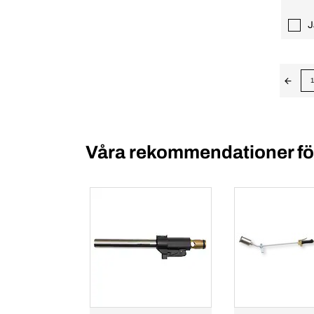
J
1
Våra rekommendationer för