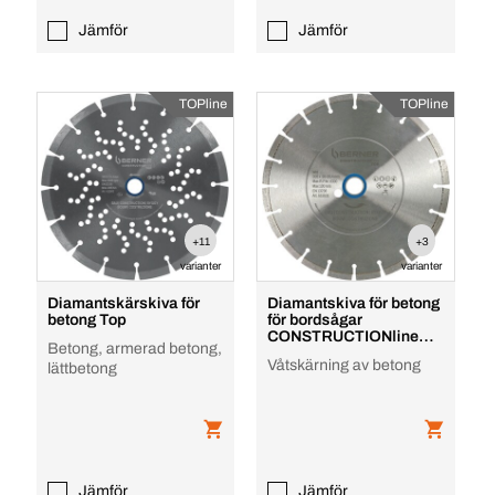
Jämför
Jämför
TOPline
TOPline
+11
+3
varianter
varianter
Diamantskärskiva för
Diamantskiva för betong
betong Top
för bordsågar
CONSTRUCTIONline
Betong, armerad betong,
Top
Våtskärning av betong
lättbetong
Jämför
Jämför