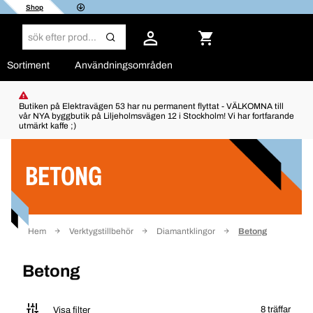
Shop
Sortiment
Användningsområden
Butiken på Elektravägen 53 har nu permanent flyttat - VÄLKOMNA till
vår NYA byggbutik på Liljeholmsvägen 12 i Stockholm! Vi har fortfarande
utmärkt kaffe ;)
Filter
BETONG
Hem
Verktygstillbehör
Diamantklingor
Betong
Betong
8 träffar
Visa filter