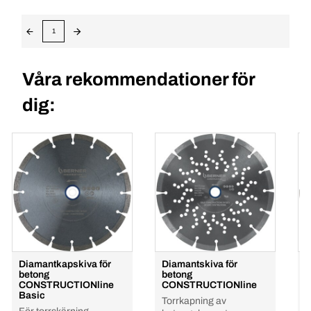
1
Våra rekommendationer för
dig:
Diamantkapskiva för
Diamantskiva för
D
betong
betong
b
CONSTRUCTIONline
CONSTRUCTIONline
g
Basic
C
Torrkapning av
P