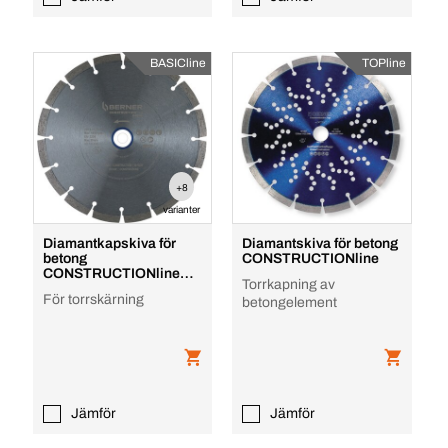
BASICline
TOPline
+8
varianter
Diamantkapskiva för
Diamantskiva för betong
betong
CONSTRUCTIONline
CONSTRUCTIONline
Torrkapning av
Basic
För torrskärning
betongelement
Jämför
Jämför