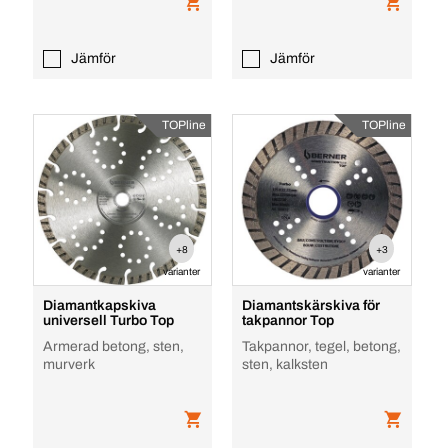
Jämför
Jämför
TOPline
TOPline
+8
+3
varianter
varianter
Diamantkapskiva
Diamantskärskiva för
universell Turbo Top
takpannor Top
Armerad betong, sten,
Takpannor, tegel, betong,
murverk
sten, kalksten