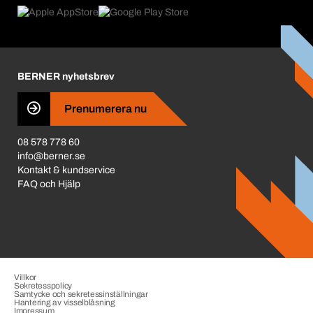
Product Compliance
Vad som driver oss
Miljöpolicy ISO 14001
Corporate Responsibility
Prisjustering 2026
Karriär
BERNER nyhetsbrev
Business Conduct
Prenumerera nu
08 578 778 60
info@berner.se
Kontakt & kundservice
FAQ och Hjälp
Villkor
Sekretesspolicy
Samtycke och sekretessinställningar
Hantering av visselblåsning
Impressum