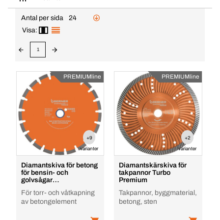
Antal per sida
24
Visa:
1
PREMIUMline
PREMIUMline
+9
+2
varianter
varianter
Diamantskiva för betong
Diamantskärskiva för
för bensin- och
takpannor Turbo
golvsågar
Premium
CONSTRUCTIONline
För torr- och våtkapning
Takpannor, byggmaterial,
Premium
av betongelement
betong, sten