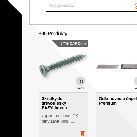
Vybrať všetko
369 Produkty
STANDARDline
+56
verzií
ve
Skrutky do
Odlamovacia čepeľ
drevotriesky
Premium
EASYclassic
zápustná hlava, TX ,
plný závit, oceľ,
pozinkované