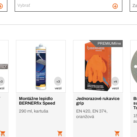
Vybrať
PREMIUMline
+3
+3
+4
rzií
verzií
verzií
Montážne lepidlo
Jednorazové rukavice
B
BERNERfix Speed
grip
s
T
290 ml, kartuša
EN 420, EN 374,
1
oranžová
a
1