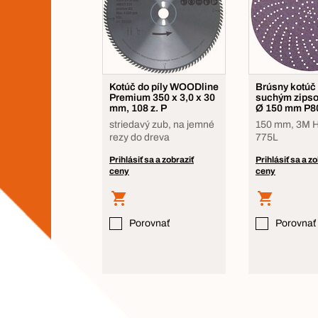
Kotúč do píly WOODline
Brúsny kotúč
Premium 350 x 3,0 x 30
suchým zipso
mm, 108 z. P
Ø 150 mm P8
striedavý zub, na jemné
150 mm, 3M H
rezy do dreva
775L
Prihlásiť sa a zobraziť
Prihlásiť sa a zo
ceny
ceny
Porovnať
Porovnať