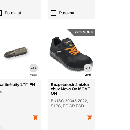
Porovnať
Porovnať
new NORM
+13
+12
verzií
verzií
alitné bity 1/4", PH
Bezpečnostná nízka
obuv Move On MOVE
4 "
ON
EN ISO 20345:2022,
S1PS, FO SR ESD