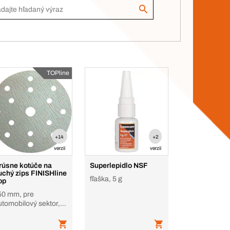
TOPline
+14
+2
verzií
verzií
rúsne kotúče na
Superlepidlo NSF
uchý zips FINISHline
fľaška, 5 g
op
50 mm, pre
utomobilový sektor,
5 otvorov