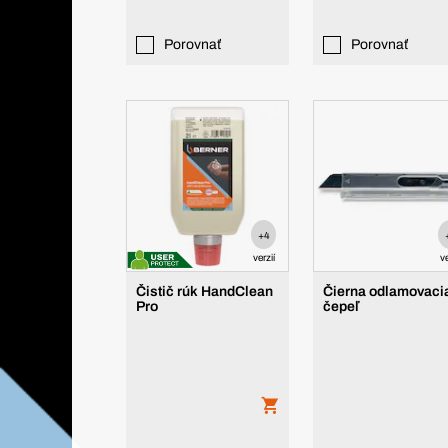
Porovnať
Porovnať
+4
verzií
ve
Čistič rúk HandClean
Čierna odlamovaci
Pro
čepeľ