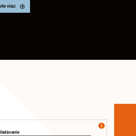
te viac
ľadávanie