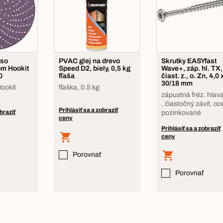
 so
PVAC glej na drevo
Skrutky EASYfast
m Hookit
Speed D2, biely, 0,5 kg
Wave+, záp. hl. TX,
0
fľaša
čiast. z., o. Zn, 4,0 
30/18 mm
ookit
fľaška, 0.5 kg
zápustná fréz. hlav
, čiastočný závit, oce
Prihlásiť sa a zobraziť
braziť
pozinkované
ceny
Prihlásiť sa a zobraziť
ceny
Porovnať
Porovnať