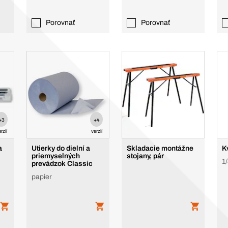
Porovnať
Porovnať
+3
+4
rzií
verzií
a
Utierky do dielní a
Skladacie montážne
Kv
priemyselných
stojany, pár
1/
prevádzok Classic
papier