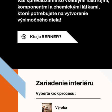
vás sprevádzame so všetkými nástrojmi,
komponentmi a chemickými látkami,
ktoré potrebujete na vytvorenie
výnimočného diela!
Kto je BERNER?
Zariadenie interiéru
Vyberte krok procesu:
Výroba