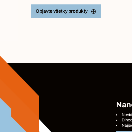
Objavte všetky produkty
Nan
Nevid
Dlhod
Najje