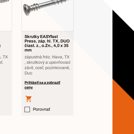
Skrutky EASYfast
Press, záp. hl. TX, DUO
x
čiast. z., o.Zn., 4,0 x 35
mm
a, TX
zápustná fréz. hlava, TX
ľ,
, skrutkový a upevňovací
závit, oceľ, pozinkované,
Duo
Prihlásiť sa a zobraziť
ceny
Porovnať