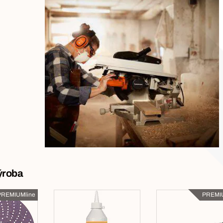
ýroba
PREMIUMline
PREMIU