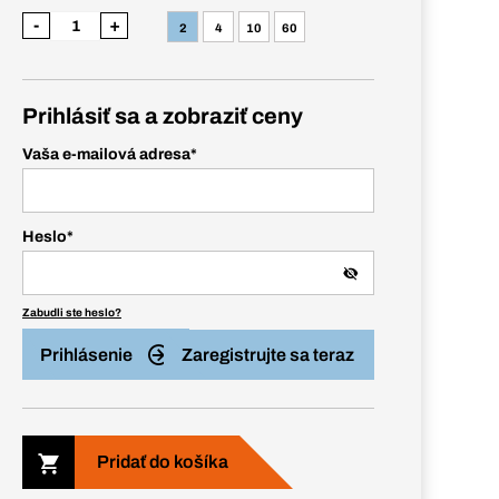
-
+
2
4
10
60
Prihlásiť sa a zobraziť ceny
Vaša e-mailová adresa
*
Heslo
*
Zabudli ste heslo?
Prihlásenie
Zaregistrujte sa teraz
Pridať do košíka