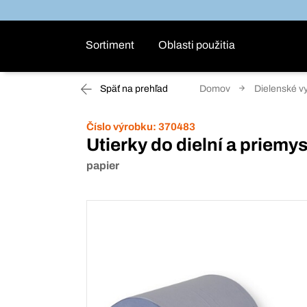
Sortiment
Oblasti použitia
Späť na prehľad
Domov
Dielenské v
Číslo výrobku:
370483
Utierky do dielní a priem
papier