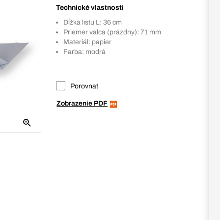
Technické vlastnosti
Dĺžka listu L: 36 cm
Priemer valca (prázdny): 71 mm
Materiál: papier
Farba: modrá
Porovnať
Zobrazenie PDF