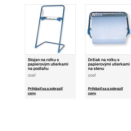
Stojan na rolku s
Držiak na rolku s
papierovým utierkami
papierovými utierkami
na podlahu
na stenu
oceľ
oceľ
Prihlásiť sa a zobraziť
Prihlásiť sa a zobraziť
ceny
ceny