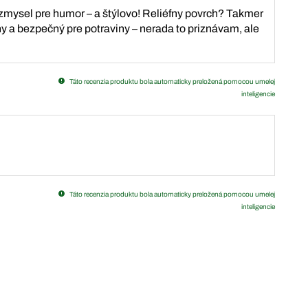
zmysel pre humor – a štýlovo! Reliéfny povrch? Takmer
ny a bezpečný pre potraviny – nerada to priznávam, ale
Táto recenzia produktu bola automaticky preložená pomocou umelej
inteligencie
Táto recenzia produktu bola automaticky preložená pomocou umelej
inteligencie