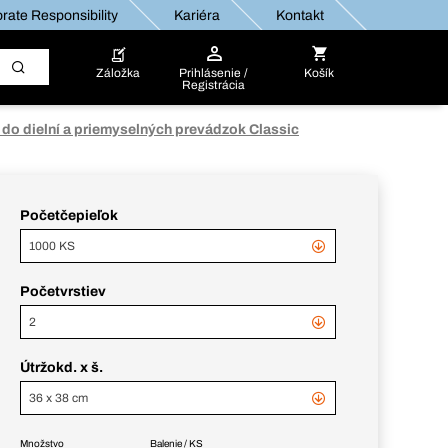
rate Responsibility
Kariéra
Kontakt
Záložka
Prihlásenie /
Košík
Registrácia
 do dielní a priemyselných prevádzok Classic
Početčepieľok
1000 KS
Početvrstiev
2
Útržokd. x š.
36 x 38 cm
Množstvo
Balenie / KS