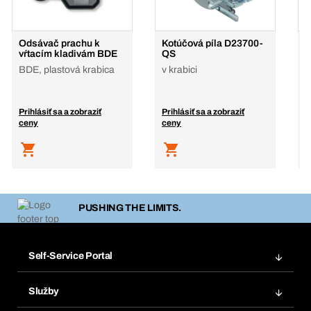
Odsávač prachu k
Kotúčová píla D23700-
P
vŕtacím kladivám BDE
QS
p
B
BDE, plastová krabica
v krabici
p
Prihlásiť sa a zobraziť
Prihlásiť sa a zobraziť
P
ceny
ceny
c
PUSHING THE LIMITS.
Self-Service Portal
Objednávky
Služby
Faktúry