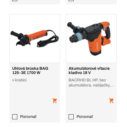
Uhlová brúska BAG
Akumulátorové vŕtacie
125-3E 1700 W
kladivo 18 V
v krabici
BACRHD BL HP, bez
akumulátora, nabíjačky, v
krabici
Porovnať
Porovnať