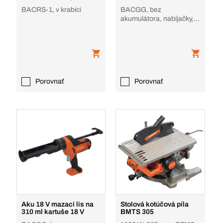
BACRS-1, v krabici
BACGG, bez
akumulátora, nabíjačky, v
krabici
Porovnať
Porovnať
Aku 18 V mazací lis na
Stolová kotúčová píla
310 ml kartuše 18 V
BMTS 305