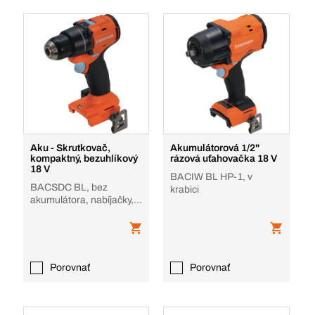
Aku - Skrutkovač,
Akumulátorová 1/2"
kompaktný, bezuhlíkový
rázová uťahovačka 18 V
18 V
BACIW BL HP-1, v
BACSDC BL, bez
krabici
akumulátora, nabíjačky, v
krabici, bez príslušenstva
Porovnať
Porovnať