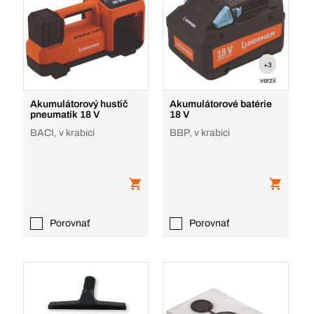
+3
verzií
Akumulátorový hustič
Akumulátorové batérie
pneumatík 18 V
18 V
BACI, v krabici
BBP, v krabici
Porovnať
Porovnať