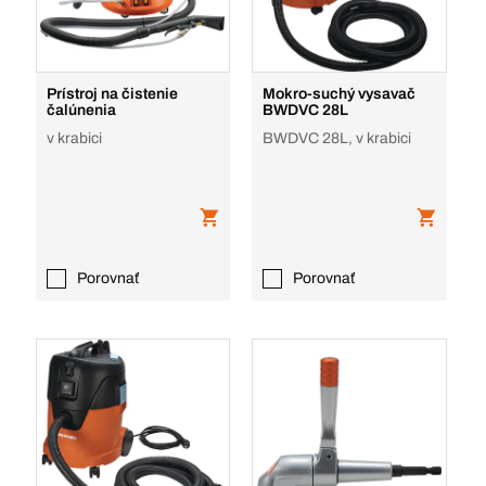
Prístroj na čistenie
Mokro-suchý vysavač
čalúnenia
BWDVC 28L
v krabici
BWDVC 28L, v krabici
Porovnať
Porovnať