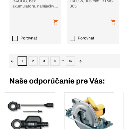
BACCG, bez
1600 W, 305 mm, BTMS
akumulátora, nabíjačky, v
305
krabici
Porovnať
Porovnať
...
1
2
3
4
15
Naše odporúčanie pre Vás: