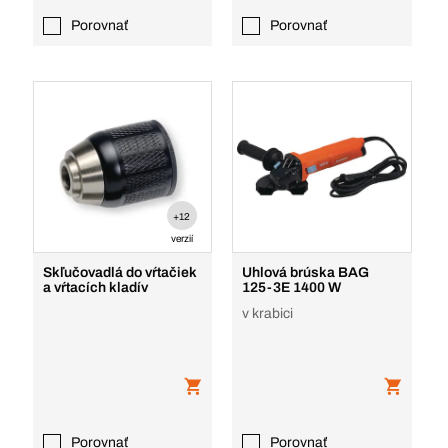
Porovnať
Porovnať
+12
verzií
Skľučovadlá do vŕtačiek
Uhlová brúska BAG
a vŕtacích kladív
125-3E 1400 W
v krabici
Porovnať
Porovnať