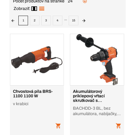
Počet produktov na stránke
24
Zobraziť:
...
1
2
3
4
15
Chvostová píla BRS-
Akumulátorový
1100 1100 W
príklepový vŕtací
skrutkovač s
v krabici
bezuhlíkovým motorom
BACHDD-3 BL, bez
18 V
akumulátora, nabíjačky, v
krabici