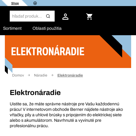
Shop
Sortiment
Oblasti použitia
ELEKTRONÁRADIE
Filter
Domov
Náradie
Elektronáradie
Elektronáradie
Uistite sa, že máte správne nástroje pre Vašu každodennú
prácu! V internetovom obchode Berner nájdete nástroje ako
vŕtačky, píly a uhlové brúsky s pripojením do elektrickej siete
alebo s akumulátorom. Navrhnuté a vyvinuté pre
profesionálnu prácu.