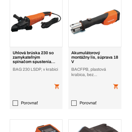
Uhlová brúska 230 so
Akumulátorový
zamykateľným
montážny lis, súprava 18
spínačom spustenia
V
2400 W
BAG 230 LSDP, v krabici
BACFPB, plastová
krabica, bez
akumulátora, nabíjačky
Porovnať
Porovnať