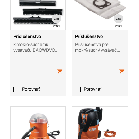
+18
+14
verzií
verzií
Príslušenstvo
Príslušenstvo
k mokro-suchému
Príslušenstvá pre
vysavaču BACWDVC
mokrý/suchý vysávač
Top
BWDVC 25/26/28/30
Porovnať
Porovnať