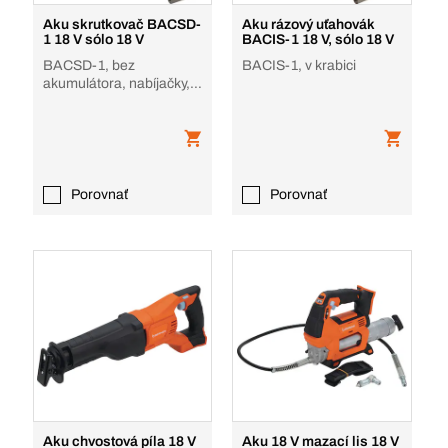
Aku skrutkovač BACSD-
Aku rázový uťahovák
1 18 V sólo 18 V
BACIS-1 18 V, sólo 18 V
BACSD-1, bez
BACIS-1, v krabici
akumulátora, nabíjačky, v
krabici
Porovnať
Porovnať
Aku chvostová píla 18 V
Aku 18 V mazací lis 18 V