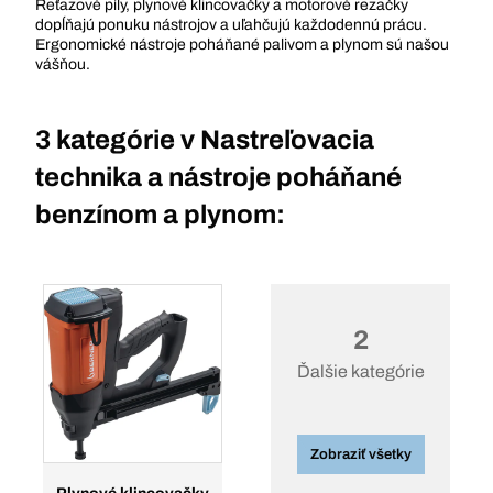
Reťazové píly, plynové klincovačky a motorové rezačky
dopĺňajú ponuku nástrojov a uľahčujú každodennú prácu.
Ergonomické nástroje poháňané palivom a plynom sú našou
vášňou.
3 kategórie v
Nastreľovacia
technika a nástroje poháňané
benzínom a plynom:
2
Ďalšie kategórie
Zobraziť všetky