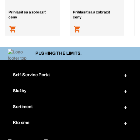
Prihlásiť sa a zobraziť
Prihlásiť sa a zobraziť
P
ceny
ceny
c
PUSHING THE LIMITS.
Self-Service Portal
Objednávky
Služby
Faktúry
Regálový systém Bera® Modul
Obľúbené
Sortiment
Systém Bera® Smart
Opakované objednávky
Inovácie produktov
Chemická databáza
Kto sme
Predplatné
Oblasti použitia
eProcurement
Čo ponúkame
FAQ
Product Compliance