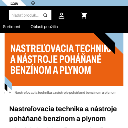
Shop
Sortiment
Oblasti použitia
NASTREĽOVACIA TECHNIKA
Filter
A NÁSTROJE POHÁŇANÉ
BENZÍNOM A PLYNOM
die
Nastreľovacia technika a nástroje poháňané benzínom a plynom
Nastreľovacia technika a nástroje
poháňané benzínom a plynom