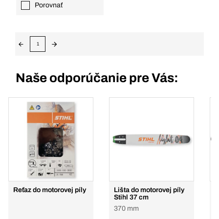
Porovnať
1
Naše odporúčanie pre Vás:
Reťaz do motorovej píly
Lišta do motorovej píly
N
Stihl 37 cm
p
370 mm
2