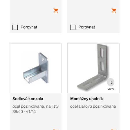
Porovnať
Porovnať
+2
verzií
Sedlová konzola
Montážny uholník
oceľ pozinkovaná, na lišty
oceľ žiarovo pozinkovaná
38/40 - 41/41