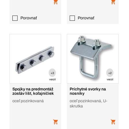
Porovnať
Porovnať
+3
+2
verzií
verzií
Spojky na predmontáž
Príchytné svorky na
zostáv líšt, koľajničiek
nosníky
oceľ pozinkovaná
oceľ pozinkovaná, U-
skrutka