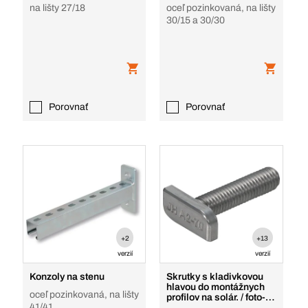
na lišty 27/18
oceľ pozinkovaná, na lišty
30/15 a 30/30
Porovnať
Porovnať
+2
+13
verzií
verzií
Konzoly na stenu
Skrutky s kladivkovou
hlavou do montážnych
oceľ pozinkovaná, na lišty
profilov na solár. / foto-
41/41
voltiku