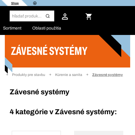
Shop
Sortiment
Oblasti použitia
ZÁVESNÉ SYSTÉMY
Filter
v
Produkty pre stavbu
Kúrenie a sanita
Závesné systémy
Závesné systémy
4 kategórie v
Závesné systémy: