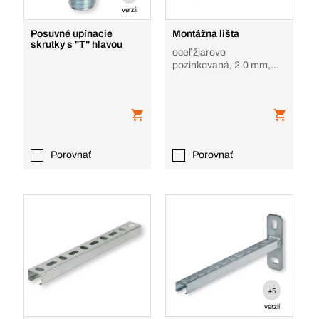
verzií
Posuvné upínacie
Montážna lišta
skrutky s "T" hlavou
oceľ žiarovo
pozinkovaná, 2.0 mm,
38/40
Porovnať
Porovnať
+5
verzií