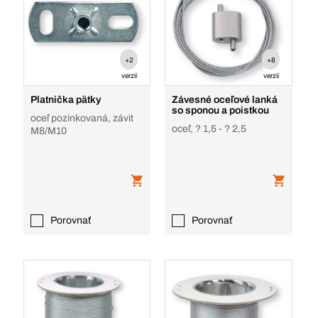
+2
+8
verzií
verzií
Platnička pätky
Závesné oceľové lanká
so sponou a poistkou
oceľ pozinkovaná, závit
oceľ, ? 1,5 - ? 2,5
M8/M10
Porovnať
Porovnať