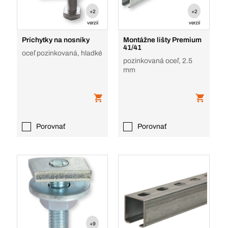
+2
+2
verzií
verzií
Príchytky na nosníky
Montážne lišty Premium
41/41
oceľ pozinkovaná, hladké
pozinkovaná oceľ, 2.5
mm
Porovnať
Porovnať
+9