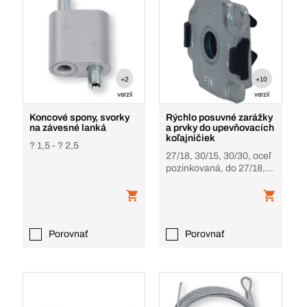
+2
+10
verzií
verzií
Koncové spony, svorky
Rýchlo posuvné zarážky
na závesné lanká
a prvky do upevňovacích
koľajničiek
? 1,5 - ? 2,5
27/18, 30/15, 30/30, oceľ
pozinkovaná, do 27/18,
30/15, 30/30
Porovnať
Porovnať