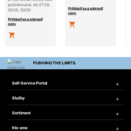
pozinkovaná, do 27/18,
Prihlásiť sa a zobraziť
P
30/15, 30/30
ceny
c
Prihlásiť sa a zobraziť
ceny
PUSHING THE LIMITS.
Self-Service Portal
Objednávky
Služby
Faktúry
Regálový systém Bera® Modul
Obľúbené
Sortiment
Systém Bera® Smart
Opakované objednávky
Inovácie produktov
Chemická databáza
Kto sme
Predplatné