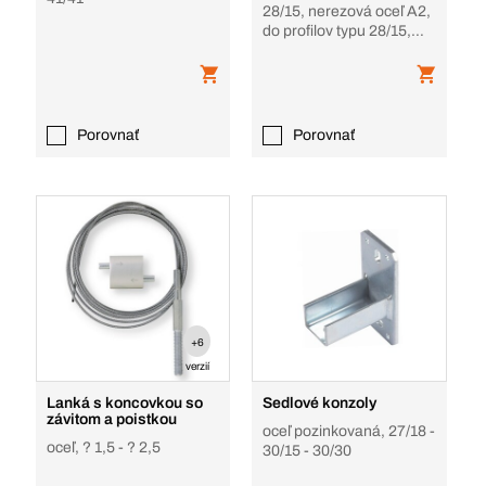
28/15, nerezová oceľ A2,
do profilov typu 28/15,
prevedenie z nehrdz.
ocele A2
Porovnať
Porovnať
+6
verzií
Lanká s koncovkou so
Sedlové konzoly
závitom a poistkou
oceľ pozinkovaná, 27/18 -
oceľ, ? 1,5 - ? 2,5
30/15 - 30/30