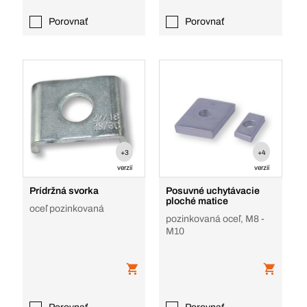
Porovnať
Porovnať
+3
+4
verzií
verzií
Prídržná svorka
Posuvné uchytávacie
ploché matice
oceľ pozinkovaná
pozinkovaná oceľ, M8 -
M10