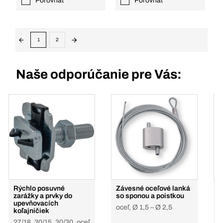
Porovnať
Porovnať
1
2
Naše odporúčanie pre Vás:
Rýchlo posuvné
Závesné oceľové lanká
K
zarážky a prvky do
so sponou a poistkou
n
upevňovacích
oceľ, Ø 1,5 – Ø 2,5
Ø
koľajničiek
27/18, 30/15, 30/30, oceľ