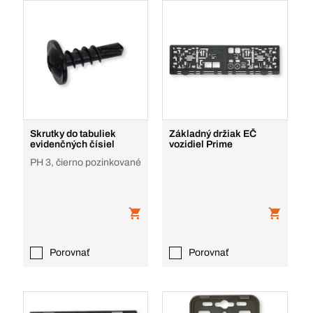
Skrutky do tabuliek
Základný držiak EČ
evidenčných čísiel
vozidiel Prime
PH 3, čierno pozinkované
Porovnať
Porovnať