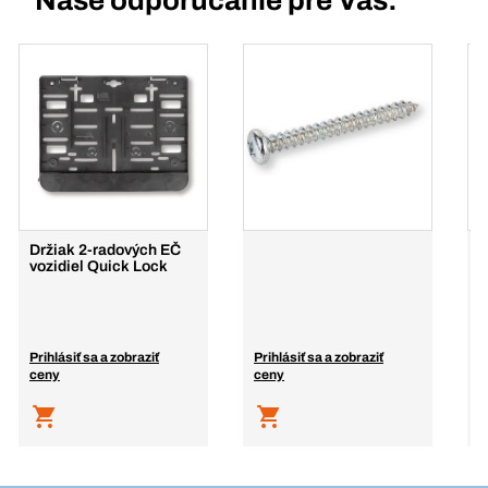
Naše odporúčanie pre Vás:
Držiak 2-radových EČ
D
vozidiel Quick Lock
m
p
Prihlásiť sa a zobraziť
Prihlásiť sa a zobraziť
P
ceny
ceny
c