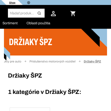
Shop
Sortiment
Oblasti použitia
DRŽIAKY ŠPZ
Filter
odukty pre auto
Príslušenstvo motorových vozidiel
Držiaky ŠPZ
Držiaky ŠPZ
1 kategórie v
Držiaky ŠPZ: