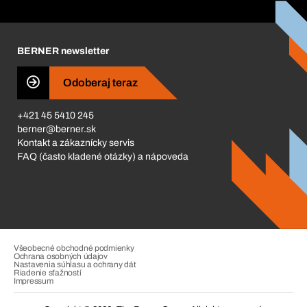
Corporate Responsibility
Kariéra
BERNER newsletter
Business Conduct
Odoberaj teraz
+421 45 5410 245
berner@berner.sk
Kontakt a zákaznícky servis
FAQ (často kladené otázky) a nápoveda
Všeobecné obchodné podmienky
Ochrana osobných údajov
Nastavenia súhlasu a ochrany dát
Riadenie sťažností
Impressum