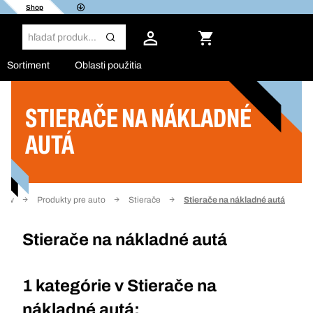
Shop
Sortiment
Oblasti použitia
STIERAČE NA NÁKLADNÉ
Filter
AUTÁ
mov
Produkty pre auto
Stierače
Stierače na nákladné autá
Stierače na nákladné autá
1 kategórie v
Stierače na
nákladné autá: