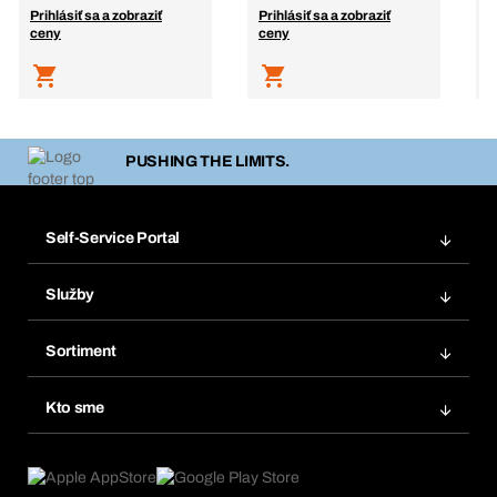
Prihlásiť sa a zobraziť
Prihlásiť sa a zobraziť
P
ceny
ceny
c
PUSHING THE LIMITS.
Self-Service Portal
Objednávky
Služby
Faktúry
Regálový systém Bera® Modul
Obľúbené
Sortiment
Systém Bera® Smart
Opakované objednávky
Inovácie produktov
Chemická databáza
Kto sme
Predplatné
Oblasti použitia
eProcurement
Čo ponúkame
FAQ
Product Compliance
Produktový poradca
Čo nás poháňa
Katalóg a brožúry