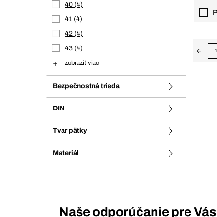
40
4
P
41
4
42
4
43
4
1
zobraziť viac
Bezpečnostná trieda
DIN
Tvar pätky
Materiál
Naše odporúčanie pre Vás