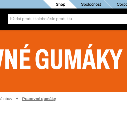
Shop
Spoločnosť
Corpo
VNÉ GUMÁKY
á obuv
Pracovné gumáky