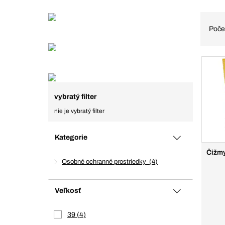
Poče
vybratý filter
nie je vybratý filter
Kategorie
Čižmy
Osobné ochranné prostriedky
4
Veľkosť
39
4