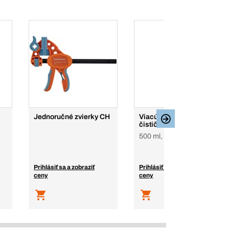
Jednoručné zvierky CH
Viacúčelový penový
čistič X-in-1 Premium
500 ml, sprej
Prihlásiť sa a zobraziť
Prihlásiť sa a zobraziť
ceny
ceny