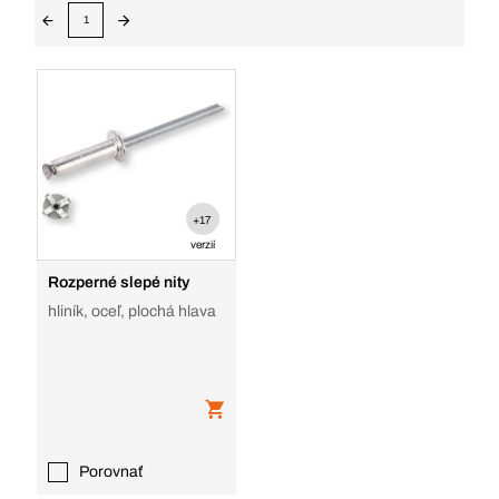
1
+17
verzií
Rozperné slepé nity
hliník, oceľ, plochá hlava
Porovnať