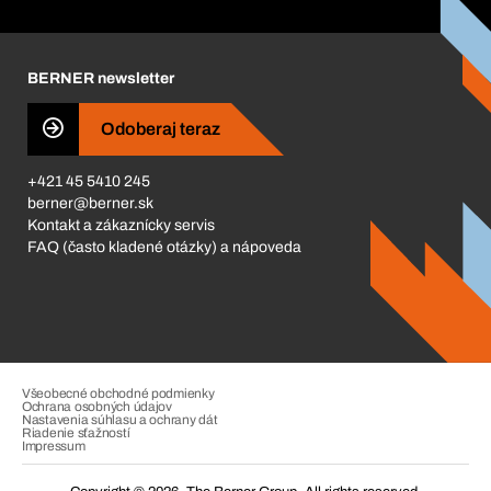
Corporate Responsibility
Kariéra
BERNER newsletter
Business Conduct
Odoberaj teraz
+421 45 5410 245
berner@berner.sk
Kontakt a zákaznícky servis
FAQ (často kladené otázky) a nápoveda
Všeobecné obchodné podmienky
Ochrana osobných údajov
Nastavenia súhlasu a ochrany dát
Riadenie sťažností
Impressum