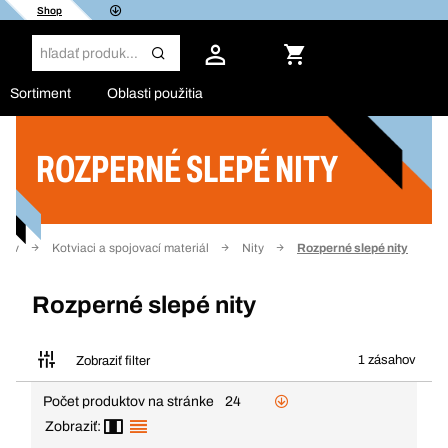
Shop
Sortiment
Oblasti použitia
ROZPERNÉ SLEPÉ NITY
Filter
mov
Kotviaci a spojovací materiál
Nity
Rozperné slepé nity
Rozperné slepé nity
1 zásahov
Zobraziť filter
Počet produktov na stránke
24
Zobraziť: