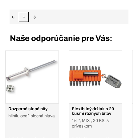
1
Naše odporúčanie pre Vás:
Rozperné slepé nity
Flexibilný držiak s 20
N
kusmi rôznych bitov
U
hliník, oceľ, plochá hlava
1/4 ", MIX , 20 KS, s
m
príveskom
o