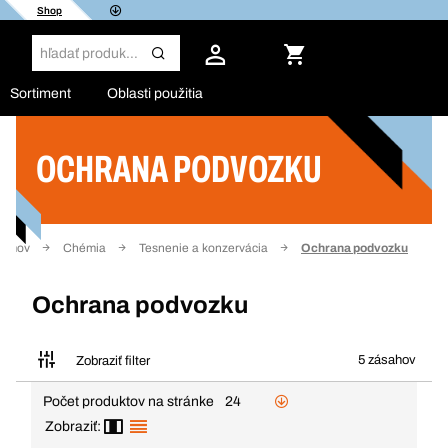
Shop
Sortiment
Oblasti použitia
OCHRANA PODVOZKU
Filter
omov
Chémia
Tesnenie a konzervácia
Ochrana podvozku
Ochrana podvozku
5 zásahov
Zobraziť filter
Počet produktov na stránke
24
Zobraziť: