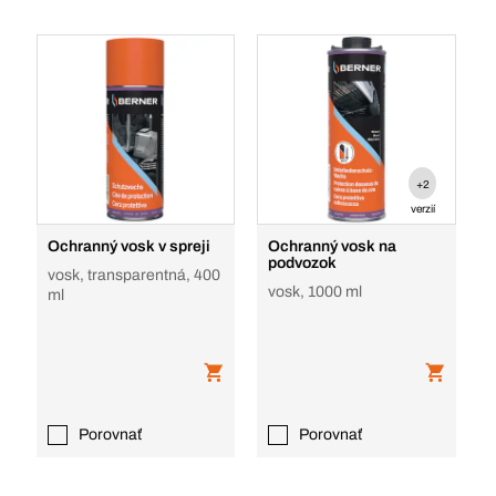
+2
verzií
Ochranný vosk v spreji
Ochranný vosk na
podvozok
vosk, transparentná, 400
vosk, 1000 ml
ml
Porovnať
Porovnať