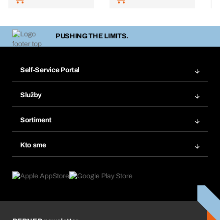
PUSHING THE LIMITS.
Self-Service Portal
Objednávky
Služby
Faktúry
Regálový systém Bera® Modul
Obľúbené
Sortiment
Systém Bera® Smart
Opakované objednávky
Inovácie produktov
Chemická databáza
Kto sme
Predplatné
Oblasti použitia
eProcurement
Čo ponúkame
FAQ
Product Compliance
Produktový poradca
Čo nás poháňa
Katalóg a brožúry
Corporate Responsibility
Kariéra