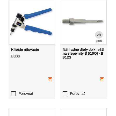
+19
verzií
Kliešte nitovacie
Náhradné diely do klieští
na slepé nity B 510QI - B
B306
612S
Porovnať
Porovnať