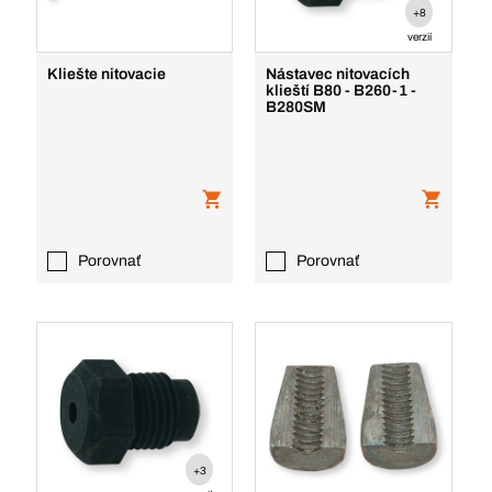
+8
verzií
Kliešte nitovacie
Nástavec nitovacích
klieští B80 - B260-1 -
B280SM
Porovnať
Porovnať
+3