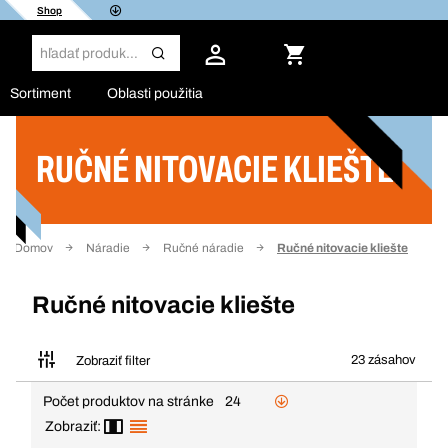
Shop
Sortiment
Oblasti použitia
RUČNÉ NITOVACIE KLIEŠTE
Filter
Domov
Náradie
Ručné náradie
Ručné nitovacie kliešte
Ručné nitovacie kliešte
23 zásahov
Zobraziť filter
Počet produktov na stránke
24
Zobraziť: