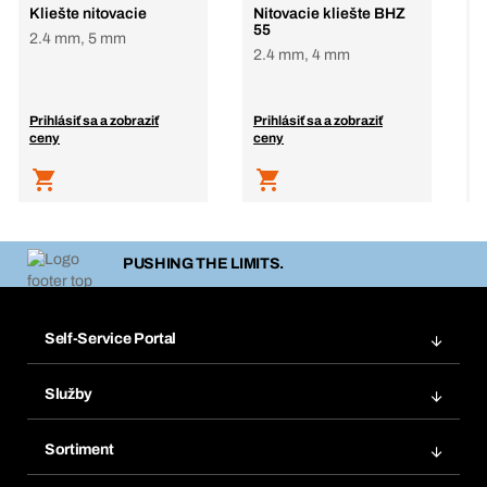
Kliešte nitovacie
Nitovacie kliešte BHZ
55
2.4 mm, 5 mm
2.4 mm, 4 mm
Prihlásiť sa a zobraziť
Prihlásiť sa a zobraziť
P
ceny
ceny
c
PUSHING THE LIMITS.
Self-Service Portal
Objednávky
Služby
Faktúry
Regálový systém Bera® Modul
Obľúbené
Sortiment
Systém Bera® Smart
Opakované objednávky
Inovácie produktov