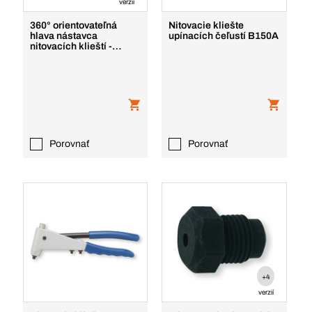
verzií
360° orientovateľná
Nitovacie kliešte
hlava nástavca
upínacích čeľustí B150A
nitovacích klieští -
B150A
Porovnať
Porovnať
+4
verzií