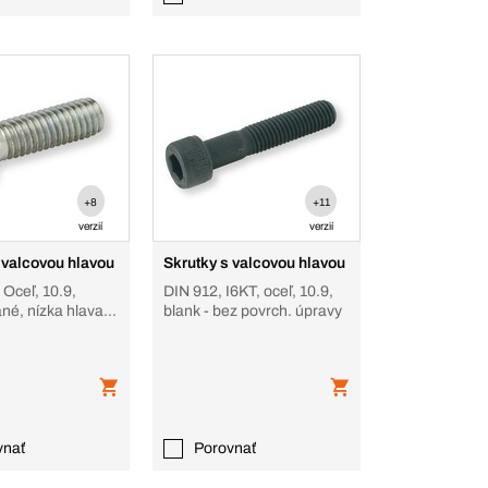
+8
+11
verzií
verzií
 valcovou hlavou
Skrutky s valcovou hlavou
 Oceľ, 10.9,
DIN 912, I6KT, oceľ, 10.9,
né, nízka hlava s
blank - bez povrch. úpravy
ním
vnať
Porovnať