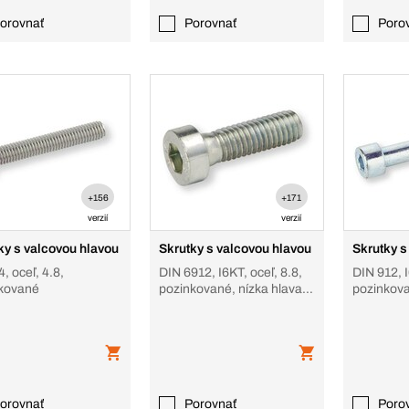
orovnať
Porovnať
Poro
+156
+171
verzií
verzií
ky s valcovou hlavou
Skrutky s valcovou hlavou
Skrutky s
, oceľ, 4.8,
DIN 6912, I6KT, oceľ, 8.8,
DIN 912, I
kované
pozinkované, nízka hlava
pozinkov
so stredom
orovnať
Porovnať
Poro