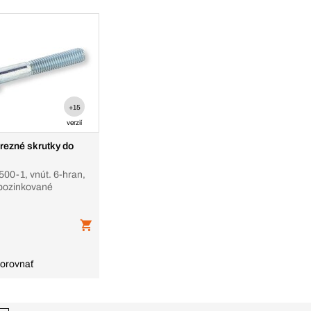
+15
verzií
ezné skrutky do
 vnút. 6-hran,
 pozinkované
orovnať