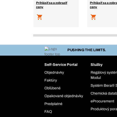
Prihlásiť sa a zobraziť
Prihlásiť sa a zobra
ceny
ceny
PUSHING THE LIMITS.
Self-Service Portal
Služby
Objednávky
Regálový syst
Modul
Faktúry
Systém Bera® 
Obľúbené
Chemická data
Opakované objednávky
eProcurement
Predplatné
Produktový por
FAQ