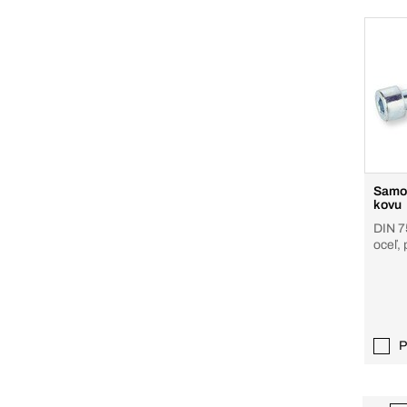
Samor
kovu
DIN 7500-1,
oceľ,
P