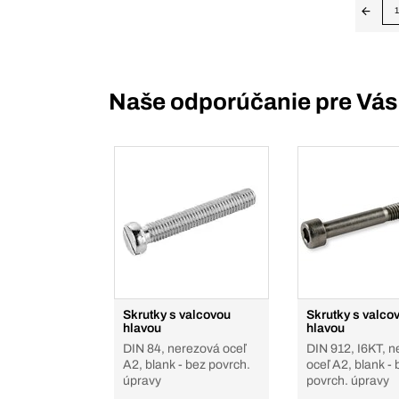
1
Naše odporúčanie pre Vás
Skrutky s valcovou
Skrutky s valco
hlavou
hlavou
DIN 84, nerezová oceľ
DIN 912, I6KT, 
A2, blank - bez povrch.
oceľ A2, blank - 
úpravy
povrch. úpravy