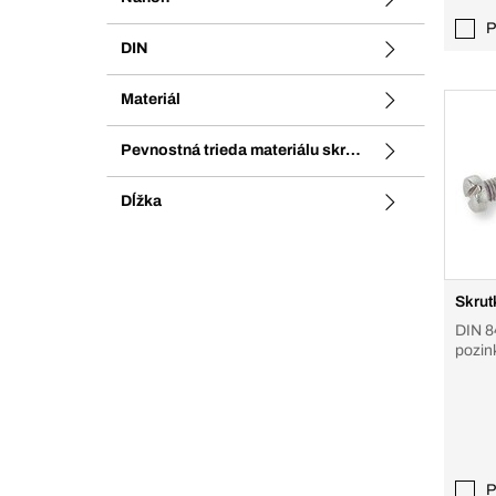
P
DIN
Materiál
Pevnostná trieda materiálu skrutky
Dĺžka
Skrut
DIN 84
pozin
P