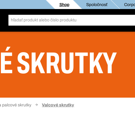
Shop
Spoločnosť
Corpo
É SKRUTKY
a palcové skrutky
Valcové skrutky