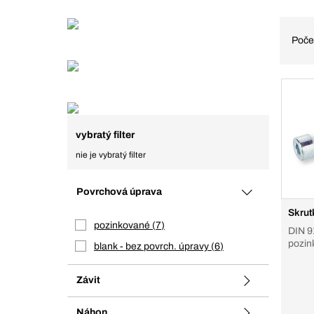
Poče
vybratý filter
nie je vybratý filter
Povrchová úprava
Skrut
pozinkované
7
DIN 91
pozin
blank - bez povrch. úpravy
6
Závit
Náhon