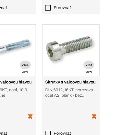
vnať
Porovnať
+349
+101
verzií
verzií
 valcovou hlavou
Skrutky s valcovou hlavou
6KT, oceľ, 10.9,
DIN 6912, I6KT, nerezová
ané
oceľ A2, blank - bez
povrch. úpravy, nízka hlava
so str
vnať
Porovnať