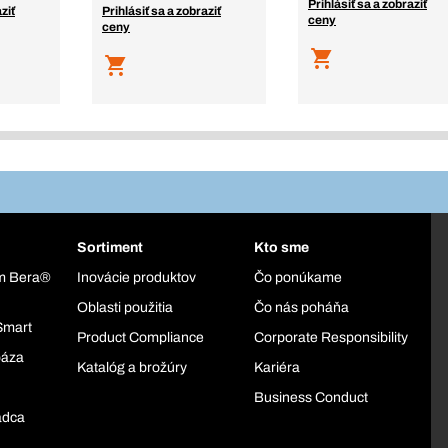
Prihlásiť sa a zobraziť
ziť
Prihlásiť sa a zobraziť
ceny
ceny
Sortiment
Kto sme
ém Bera®
Inovácie produktov
Čo ponúkame
Oblasti použitia
Čo nás poháňa
Smart
Product Compliance
Corporate Responsibility
báza
Katalóg a brožúry
Kariéra
Business Conduct
adca