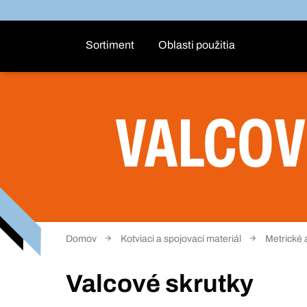
Sortiment
Oblasti použitia
VALCOV
Domov
Kotviaci a spojovací materiál
Metrické 
Valcové skrutky