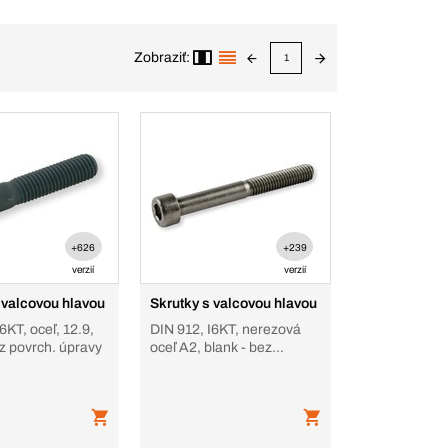
Zobraziť:
1
+626
+239
verzií
verzií
 valcovou hlavou
Skrutky s valcovou hlavou
6KT, oceľ, 12.9,
DIN 912, I6KT, nerezová
ez povrch. úpravy
oceľ A2, blank - bez
povrch. úpravy