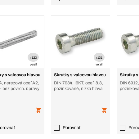
+123
+131
verzií
verzií
ky s valcovou hlavou
Skrutky s valcovou hlavou
Skrutky s
4, nerezová oceľ A2,
DIN 7984, I6KT, oceľ, 8.8,
DIN 6912,
 - bez povrch. úpravy
pozinkované, nízka hlava
pozinkova
vystrede
orovnať
Porovnať
Poro