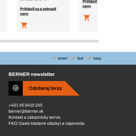
Prihlásiť sa a zobraziť
ceny
Prihlásiť sa a zobraziť
ceny
smart
fast
easy
BERNER newsletter
Odoberaj teraz
+421 45 5410 245
berner@berner.sk
Kontakt a zákaznícky servis
FAQ (často kladené otázky) a nápoveda