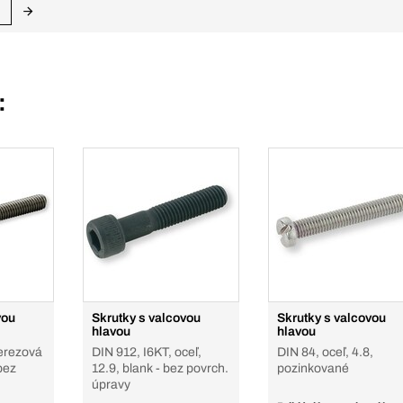
:
vou
Skrutky s valcovou
Skrutky s valcovou
hlavou
hlavou
nerezová
DIN 912, I6KT, oceľ,
DIN 84, oceľ, 4.8,
bez
12.9, blank - bez povrch.
pozinkované
úpravy