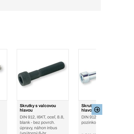
Skrutky s valcovou
Skrutky s valcovou
hlavou
hlavou
DIN 912, I6KT, oceľ, 8.8,
DIN 912, I6KT, oceľ, 8.8,
blank - bez povrch.
pozinkované
úpravy, náhon inbus
(vnútorný 6-hr