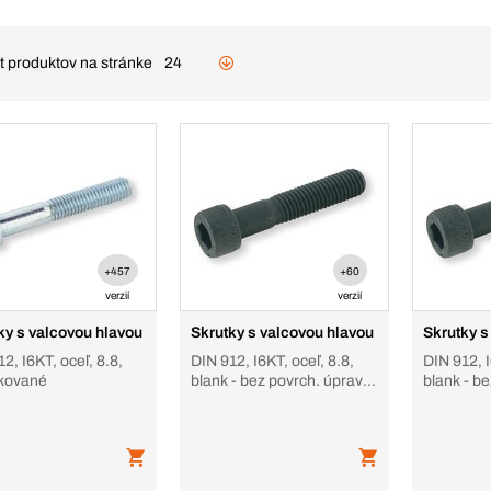
t produktov na stránke
24
+457
+60
verzií
verzií
ky s valcovou hlavou
Skrutky s valcovou hlavou
Skrutky s
2, I6KT, oceľ, 8.8,
DIN 912, I6KT, oceľ, 8.8,
DIN 912, I
kované
blank - bez povrch. úpravy,
blank - b
náhon inbus (vnútorný 6-hr