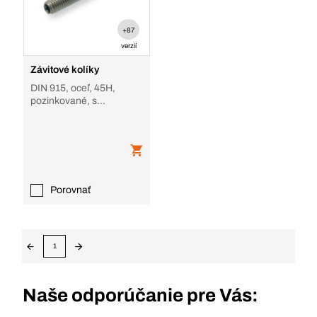
+87
verzií
Závitové kolíky
DIN 915, oceľ, 45H,
pozinkované, s
osadeným hrotom
Porovnať
1
Naše odporúčanie pre Vás: