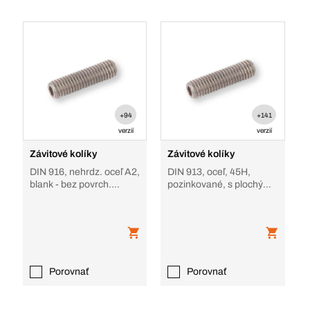
+94
+141
verzií
verzií
Závitové kolíky
Závitové kolíky
DIN 916, nehrdz. oceľ A2,
DIN 913, oceľ, 45H,
blank - bez povrch.
pozinkované, s plochým
úpravy, s vyhĺbeným
hrotom
koncom
Porovnať
Porovnať