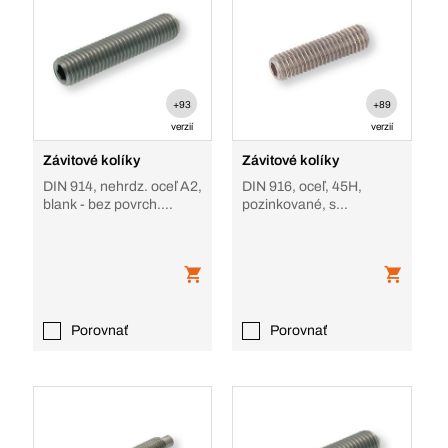
+93
+89
verzií
verzií
Závitové kolíky
Závitové kolíky
DIN 914, nehrdz. oceľ A2,
DIN 916, oceľ, 45H,
blank - bez povrch.
pozinkované, s
úpravy, s kužeľovým
vyhĺbeným koncom
hrotom
Porovnať
Porovnať