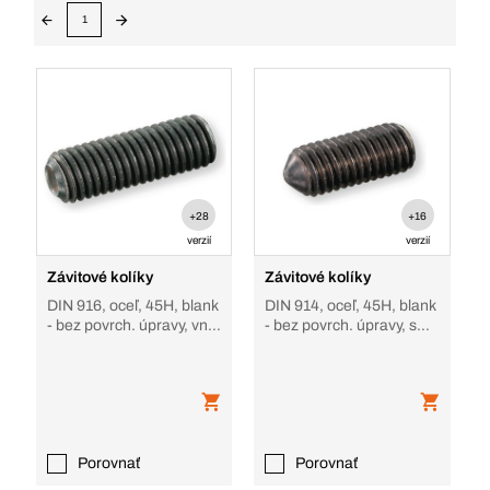
1
+28
+16
verzií
verzií
Závitové kolíky
Závitové kolíky
DIN 916, oceľ, 45H, blank
DIN 914, oceľ, 45H, blank
- bez povrch. úpravy, vnút
- bez povrch. úpravy, s
6-hran (inbus), oceľ 45H
kužeľovým hrotom
be
Porovnať
Porovnať