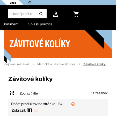
Shop
Sortiment
Oblasti použitia
ZÁVITOVÉ KOLÍKY
Filter
 a spojovací materiál
Metrické a palcové skrutky
Závitové kolíky
Závitové kolíky
11 zásahov
Zobraziť filter
Počet produktov na stránke
24
Zobraziť: