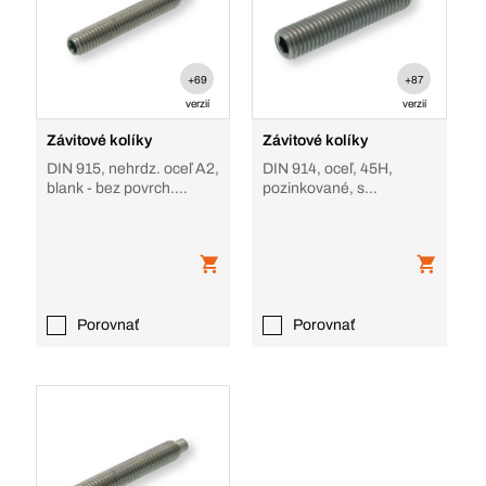
+69
+87
verzií
verzií
Závitové kolíky
Závitové kolíky
DIN 915, nehrdz. oceľ A2,
DIN 914, oceľ, 45H,
blank - bez povrch.
pozinkované, s
úpravy, s osadeným
kužeľovým hrotom
hrotom
Porovnať
Porovnať