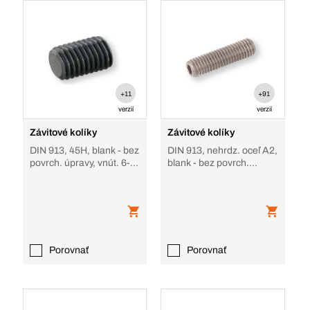
+11
+91
verzií
verzií
Závitové kolíky
Závitové kolíky
DIN 913, 45H, blank - bez
DIN 913, nehrdz. oceľ A2,
povrch. úpravy, vnút. 6-
blank - bez povrch.
hran, oceľ 45H, bez
úpravy, s plochým hrotom
povrchovej
Porovnať
Porovnať