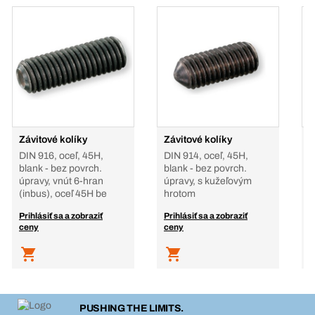
Závitové kolíky
Závitové kolíky
Z
DIN 916, oceľ, 45H,
DIN 914, oceľ, 45H,
D
blank - bez povrch.
blank - bez povrch.
b
úpravy, vnút 6-hran
úpravy, s kužeľovým
v
(inbus), oceľ 45H be
hrotom
b
Prihlásiť sa a zobraziť
Prihlásiť sa a zobraziť
P
ceny
ceny
c
PUSHING THE LIMITS.