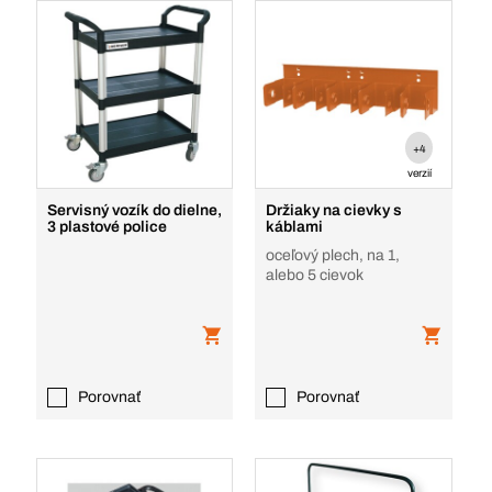
+4
verzií
Servisný vozík do dielne,
Držiaky na cievky s
3 plastové police
káblami
oceľový plech, na 1,
alebo 5 cievok
Porovnať
Porovnať