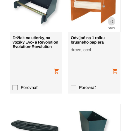
+2
verzií
Držiak na utierky, na
Odvíjač na 1 rolku
vozíky Evo- a Revolution
brúsneho papiera
Evolution-Revolution
drevo, oceľ
Porovnať
Porovnať