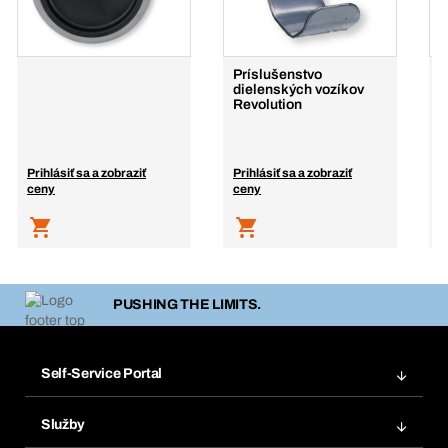
Príslušenstvo
O
dielenských vozíkov
b
Revolution
d
Prihlásiť sa a zobraziť
Prihlásiť sa a zobraziť
P
ceny
ceny
c
PUSHING THE LIMITS.
Self-Service Portal
Objednávky
Služby
Faktúry