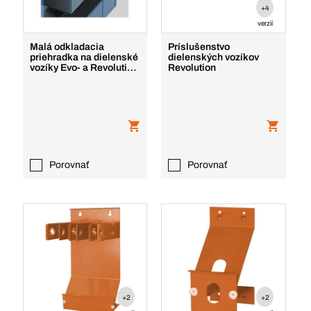
+4
verzií
Malá odkladacia
Príslušenstvo
priehradka na dielenské
dielenských vozíkov
vozíky Evo- a Revolution
Revolution
Evolution-Revol
Porovnať
Porovnať
+2
+2