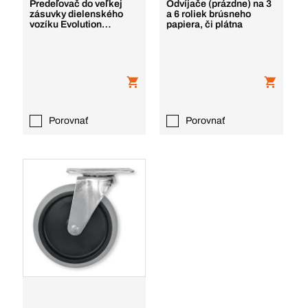
Predeľovač do veľkej
Odvíjače (prázdne) na 3
zásuvky dielenského
a 6 roliek brúsneho
vozíku Evolution
papiera, či plátna
Evolution
Porovnať
Porovnať