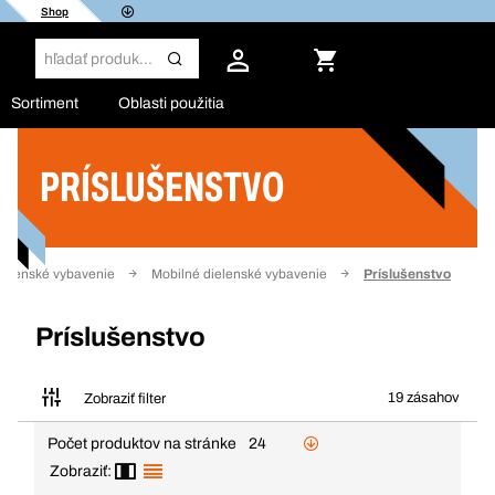
Shop
Sortiment
Oblasti použitia
PRÍSLUŠENSTVO
Filter
ielenské vybavenie
Mobilné dielenské vybavenie
Príslušenstvo
Príslušenstvo
19 zásahov
Zobraziť filter
Počet produktov na stránke
24
Zobraziť: