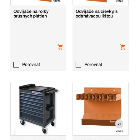
verzií
verzií
Odvíjače na rolky
Odvíjače na cievky, s
brúsnych plátien
odtrhávacou lištou
Porovnať
Porovnať
+2
verzií