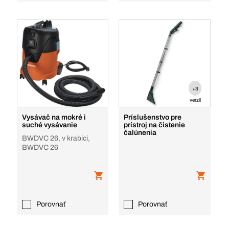
+3
verzií
Vysávač na mokré i
Príslušenstvo pre
suché vysávanie
prístroj na čistenie
čalúnenia
BWDVC 26, v krabici,
BWDVC 26
Porovnať
Porovnať