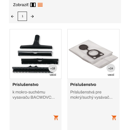
Zobraziť:
1
+18
+14
verzií
verzií
Príslušenstvo
Príslušenstvo
k mokro-suchému
Príslušenstvá pre
vysavaču BACWDVC
mokrý/suchý vysávač
Top
BWDVC 25/26/28/30