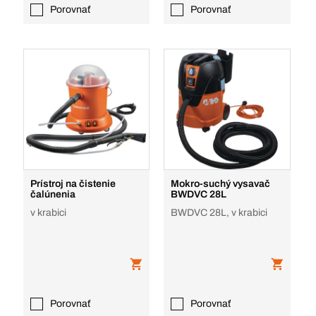
Porovnať
Porovnať
Prístroj na čistenie
Mokro-suchý vysavač
čalúnenia
BWDVC 28L
v krabici
BWDVC 28L, v krabici
Porovnať
Porovnať