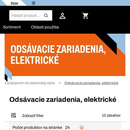
Shop
Sortiment
Oblasti použitia
ODSÁVACIE ZARIADENIA,
Filter
ELEKTRICKÉ
oje s pripojením do elektrickej siete
Odsávacie zariadenia, elektrické
Odsávacie zariadenia, elektrické
10 zásahov
Zobraziť filter
Počet produktov na stránke
24