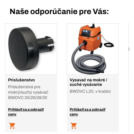
Naše odporúčanie pre Vás:
Príslušenstvo
Vysavač na mokré /
P
suché vysávanie
Príslušenstvá pre
k
BWDVC L20, v krabici
mokrý/suchý vysávač
v
BWDVC 25/26/28/30
T
Prihlásiť sa a zobraziť
Prihlásiť sa a zobraziť
P
ceny
ceny
c