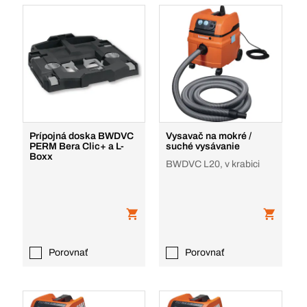
Prípojná doska BWDVC
Vysavač na mokré /
PERM Bera Clic+ a L-
suché vysávanie
Boxx
BWDVC L20, v krabici
Porovnať
Porovnať