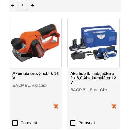
1
Akumulátorový hoblík 12
Aku hoblík, nabíjačka a
V
2 x 6,0 Ah akumulátor 12
V
BACP BL, v krabici
BACP BL, Bera-Clic
Porovnať
Porovnať