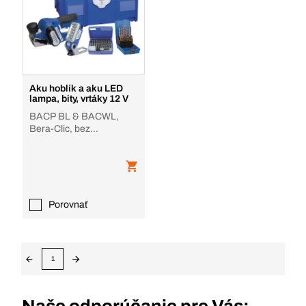
Aku hoblík a aku LED
lampa, bity, vrtáky 12 V
BACP BL & BACWL,
Bera-Clic, bez
akumulátora, nabíjačky
Porovnať
1