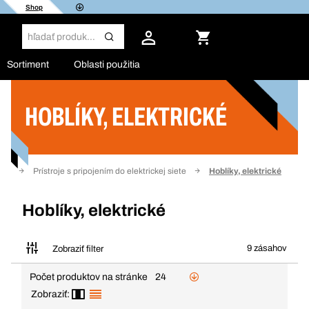
Shop
Sortiment
Oblasti použitia
HOBLÍKY, ELEKTRICKÉ
Filter
die
Prístroje s pripojením do elektrickej siete
Hoblíky, elektrické
Hoblíky, elektrické
9 zásahov
Zobraziť filter
Počet produktov na stránke
24
Zobraziť: