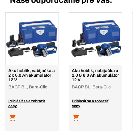
Naše odporúčanie pre Vás:
Aku hoblík, nabíjačka a
Aku hoblík, nabíjačka a
A
2 x 6,0 Ah akumulátor
2,0 & 6,0 Ah akumulátor
l
12 V
12 V
B
BACP BL, Bera-Clic
BACP BL, Bera-Clic
B
a
Prihlásiť sa a zobraziť
Prihlásiť sa a zobraziť
P
ceny
ceny
c