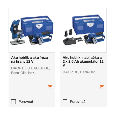
Aku hoblík a aku fréza
Aku hoblík, nabíjačka a
na hrany 12 V
2 x 2,0 Ah akumulátor 12
V
BACP BL & BACER BL,
BACP BL, Bera-Clic
Bera-Clic, bez
akumulátora, nabíjačky
Porovnať
Porovnať