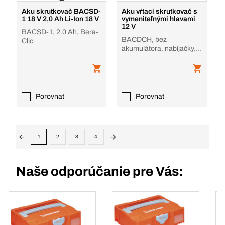
Aku skrutkovač BACSD-
Aku vŕtací skrutkovač s
1 18 V 2,0 Ah Li-Ion 18 V
vymeniteľnými hlavami
12 V
BACSD-1, 2.0 Ah, Bera-
BACDCH, bez
Clic
akumulátora, nabíjačky, v
krabici
Porovnať
Porovnať
1
2
3
4
Naše odporúčanie pre Vás: