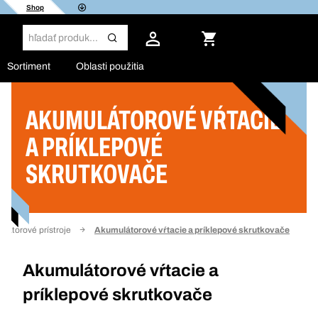
Shop
Sortiment
Oblasti použitia
AKUMULÁTOROVÉ VŔTACIE
Filter
A PRÍKLEPOVÉ
SKRUTKOVAČE
látorové prístroje
Akumulátorové vŕtacie a príklepové skrutkovače
Akumulátorové vŕtacie a
príklepové skrutkovače