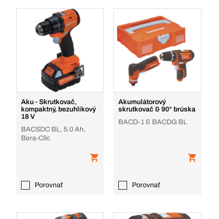
Aku - Skrutkovač,
Akumulátorový
kompaktný, bezuhlíkový
skrutkovač & 90° brúska
18 V
BACD-1 & BACDG BL
BACSDC BL, 5.0 Ah,
Bera-Clic
Porovnať
Porovnať