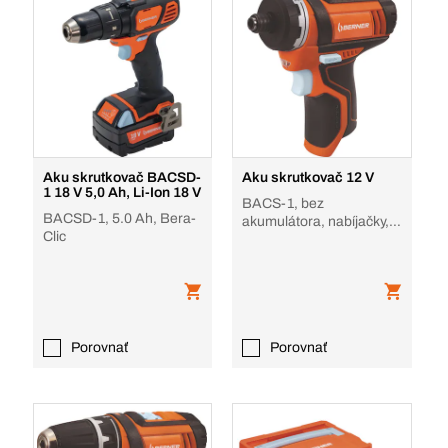
Aku skrutkovač BACSD-
Aku skrutkovač 12 V
1 18 V 5,0 Ah, Li-Ion 18 V
BACS-1, bez
BACSD-1, 5.0 Ah, Bera-
akumulátora, nabíjačky, v
Clic
krabici, BACS-1 12 V
Porovnať
Porovnať