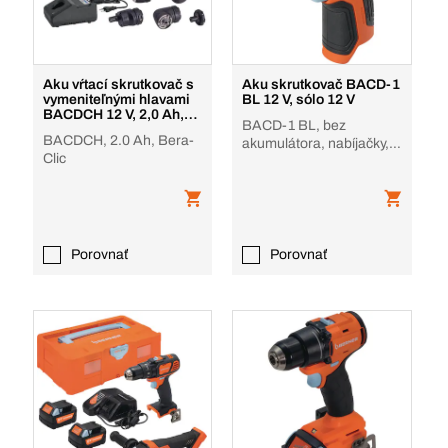
Aku vŕtací skrutkovač s
Aku skrutkovač BACD-1
vymeniteľnými hlavami
BL 12 V, sólo 12 V
BACDCH 12 V, 2,0 Ah,
BACD-1 BL, bez
BACF, BC+ 12
BACDCH, 2.0 Ah, Bera-
akumulátora, nabíjačky, v
Clic
krabici
Porovnať
Porovnať