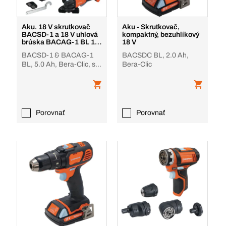
Aku. 18 V skrutkovač
Aku - Skrutkovač,
BACSD-1 a 18 V uhlová
kompaktný, bezuhlíkový
brúska BACAG-1 BL 18
18 V
V
BACSD-1 & BACAG-1
BACSDC BL, 2.0 Ah,
BL, 5.0 Ah, Bera-Clic, s
Bera-Clic
5,0 Ah batériami a
nabíjačkou v kufrí
Porovnať
Porovnať