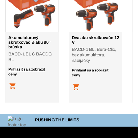
Akumulátorový
Dva aku skrutkovače 12
A
skrutkovač & aku 90°
V
a
brúska
BACD-1 BL, Bera-Clic,
B
BACD-1 BL & BACDG
bez akumulátora,
B
BL
nabíjačky
a
Prihlásiť sa a zobraziť
Prihlásiť sa a zobraziť
P
ceny
ceny
c
PUSHING THE LIMITS.