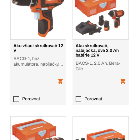
Aku vŕtací skrutkovač 12
Aku skrutkovač,
V
nabíjačka, dve 2.0 Ah
batérie 12 V
BACD-1, bez
BACS-1, 2.0 Ah, Bera-
akumulátora, nabíjačky, v
Clic
krabici, BACD-1 10,8V,
kartón
Porovnať
Porovnať