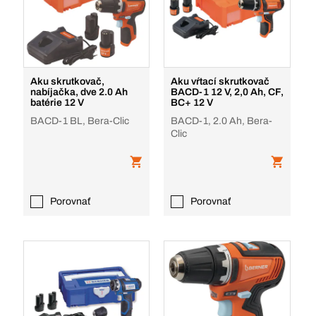
Aku skrutkovač,
Aku vŕtací skrutkovač
nabíjačka, dve 2.0 Ah
BACD-1 12 V, 2,0 Ah, CF,
batérie 12 V
BC+ 12 V
BACD-1 BL, Bera-Clic
BACD-1, 2.0 Ah, Bera-
Clic
Porovnať
Porovnať