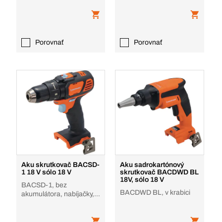
krabici
krabici, bez príslušenstva
Porovnať
Porovnať
Aku skrutkovač BACSD-
Aku sadrokartónový
1 18 V sólo 18 V
skrutkovač BACDWD BL
18V, sólo 18 V
BACSD-1, bez
BACDWD BL, v krabici
akumulátora, nabíjačky, v
krabici