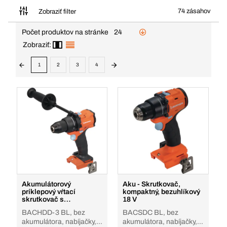
74 zásahov
Zobraziť filter
Počet produktov na stránke
24
Zobraziť:
1
2
3
4
Akumulátorový
Aku - Skrutkovač,
príklepový vŕtací
kompaktný, bezuhlíkový
skrutkovač s
18 V
bezuhlíkovým motorom
BACHDD-3 BL, bez
BACSDC BL, bez
18 V
akumulátora, nabíjačky, v
akumulátora, nabíjačky, v