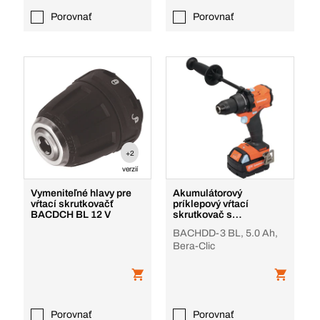
Porovnať
Porovnať
+2
verzií
Vymeniteľné hlavy pre
Akumulátorový
vŕtací skrutkovačť
príklepový vŕtací
BACDCH BL 12 V
skrutkovač s
bezuhlíkovým motorom
BACHDD-3 BL, 5.0 Ah,
18 V
Bera-Clic
Porovnať
Porovnať