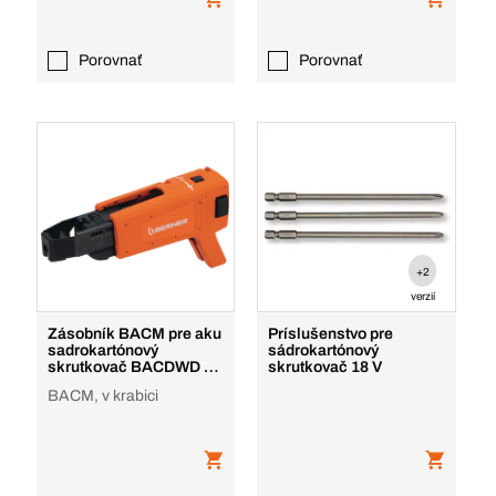
Porovnať
Porovnať
+2
verzií
Zásobník BACM pre aku
Príslušenstvo pre
sadrokartónový
sádrokartónový
skrutkovač BACDWD BL
skrutkovač 18 V
18 V 18 V
BACM, v krabici