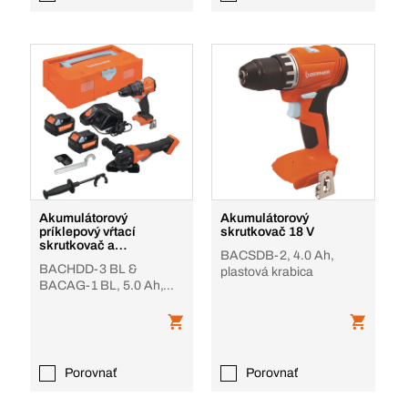
Akumulátorový
Akumulátorový
príklepový vŕtací
skrutkovač 18 V
skrutkovač a
BACSDB-2, 4.0 Ah,
akumulátorová uhlová
BACHDD-3 BL &
plastová krabica
brúska 18 V
BACAG-1 BL, 5.0 Ah,
Bera-Clic
Porovnať
Porovnať