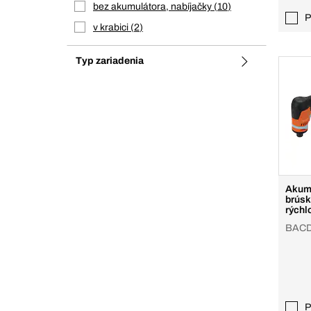
bez akumulátora, nabíjačky
10
P
v krabici
2
Typ zariadenia
Akumu
brúsk
rýchl
BACD
P