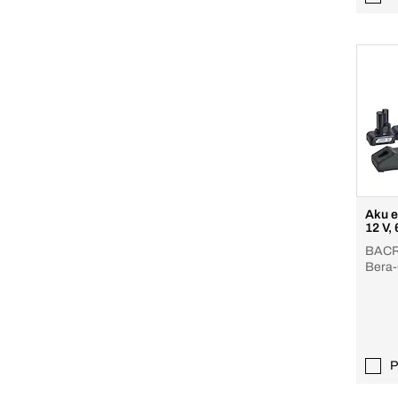
Aku e
12 V, 
BACRO
Bera-
P