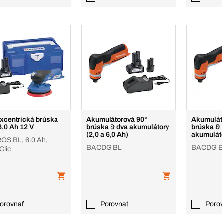
xcentrická brúska
Akumulátorová 90°
Akumulát
6,0 Ah 12 V
brúska & dva akumulátory
brúska & 
(2,0 a 6,0 Ah)
akumuláto
S BL, 6.0 Ah,
BACDG BL
BACDG 
Clic
orovnať
Porovnať
Poro