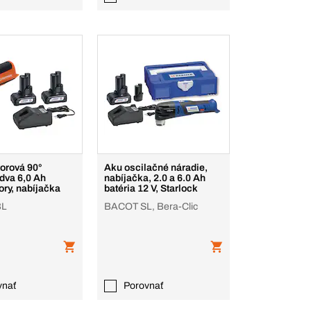
orová 90°
Aku oscilačné náradie,
dva 6,0 Ah
nabíjačka, 2.0 a 6.0 Ah
ry, nabíjačka
batéria 12 V, Starlock
BL
BACOT SL, Bera-Clic
vnať
Porovnať