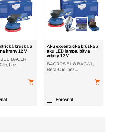
ntrická brúska a
Aku excentrická brúska a
 na hrany 12 V
aku LED lampa, bity a
vrtáky 12 V
BL & BACER
BACROS BL & BACWL,
Clic, bez
Bera-Clic, bez
ra, nabíjačky
akumulátora, nabíjačky
vnať
Porovnať