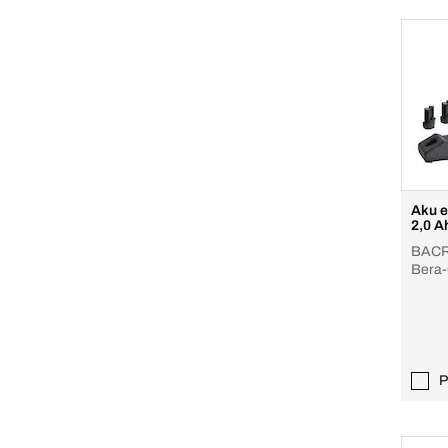
Aku e
2,0 A
BACRO
Bera-
P