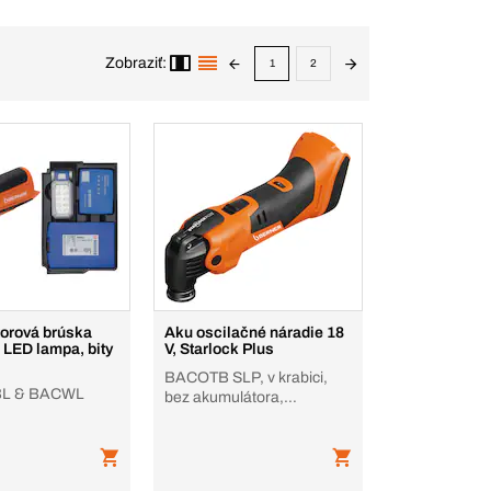
Zobraziť:
1
2
orová brúska
Aku oscilačné náradie 18
 LED lampa, bity
V, Starlock Plus
BACOTB SLP, v krabici,
L & BACWL
bez akumulátora,
nabíjačky, BACOTB,
StarlockPlus, 18 V, b