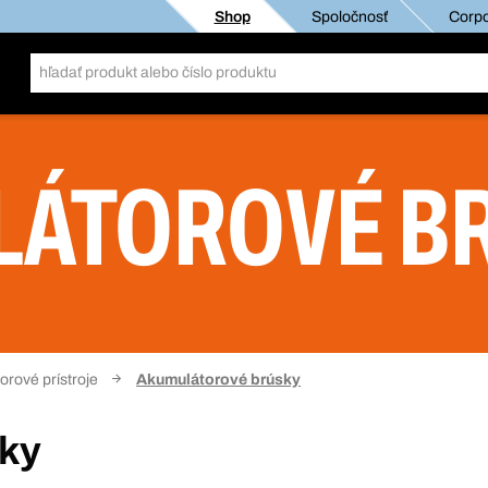
Shop
Spoločnosť
Corpo
ÁTOROVÉ B
rové prístroje
Akumulátorové brúsky
ky