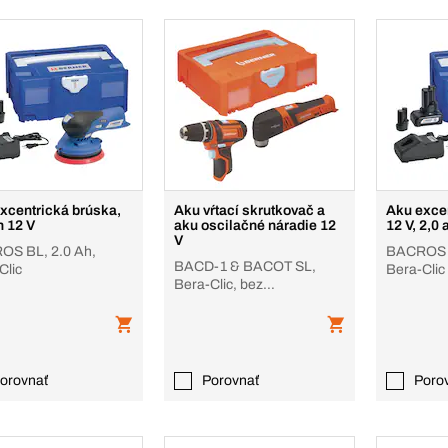
xcentrická brúska,
Aku vŕtací skrutkovač a
Aku exce
h 12 V
aku oscilačné náradie 12
12 V, 2,0 
V
S BL, 2.0 Ah,
BACROS B
BACD-1 & BACOT SL,
Clic
Bera-Clic
Bera-Clic, bez
akumulátora, nabíjačky
orovnať
Porovnať
Poro