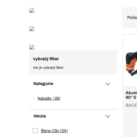
Poče
vybratý filter
nie je vybratý filter
Kategorie
Akumu
90° &
Náradie
26
BACD
Verzia
Bera-Clic
24