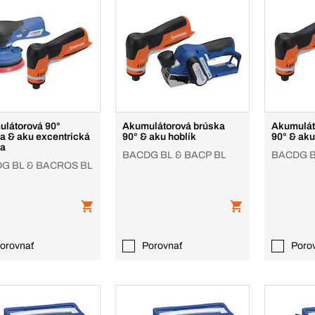
látorová 90°
Akumulátorová brúska
Akumulát
a & aku excentrická
90° & aku hoblík
90° & aku
a
BACDG BL & BACP BL
BACDG B
G BL & BACROS BL
orovnať
Porovnať
Poro