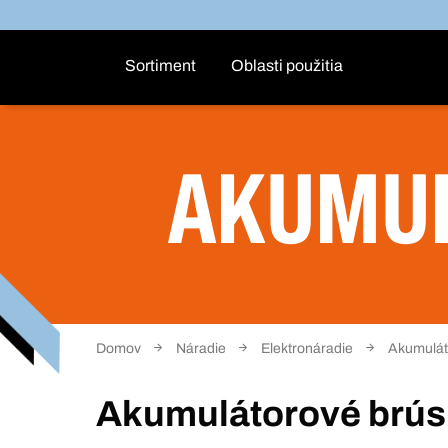
Sortiment
Oblasti použitia
AKUMUL
Domov
Náradie
Elektronáradie
Akumuláto
Akumulátorové brús