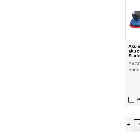
Aku e
aku o
Starl
BACR
Bera-
akumu
P
1