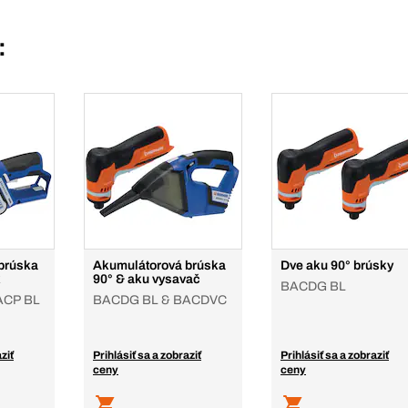
:
brúska
Akumulátorová brúska
Dve aku 90° brúsky
k
90° & aku vysavač
BACDG BL
ACP BL
BACDG BL & BACDVC
ziť
Prihlásiť sa a zobraziť
Prihlásiť sa a zobraziť
ceny
ceny