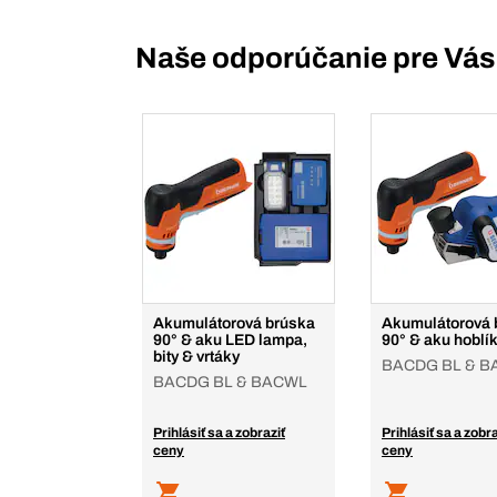
Naše odporúčanie pre Vás
Akumulátorová brúska
Akumulátorová 
90° & aku LED lampa,
90° & aku hoblí
bity & vrtáky
BACDG BL & B
BACDG BL & BACWL
Prihlásiť sa a zobraziť
Prihlásiť sa a zobra
ceny
ceny