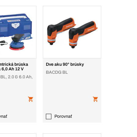
ntrická brúska
Dve aku 90° brúsky
a 6,0 Ah 12 V
BACDG BL
L, 2.0 & 6.0 Ah,
vnať
Porovnať