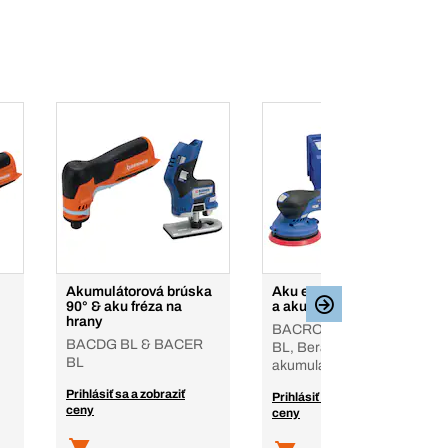
Akumulátorová brúska
Aku excentrická brúska
90° & aku fréza na
a aku hoblík 12 V
hrany
BACROS BL & BACP
BACDG BL & BACER
BL, Bera-Clic, bez
BL
akumulátora, nabíjačky
Prihlásiť sa a zobraziť
Prihlásiť sa a zobraziť
ceny
ceny