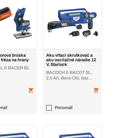
orová brúska
Aku vŕtací skrutkovač a
 fréza na hrany
aku oscilačné náradie 12
V, Starlock
L & BACER BL
BACDCH & BACOT SL,
2.0 Ah, Bera-Clic, bez
akumulátora, nabíjačky
vnať
Porovnať