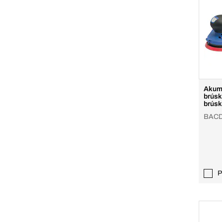
Akumu
brúsk
brúsk
BACD
P