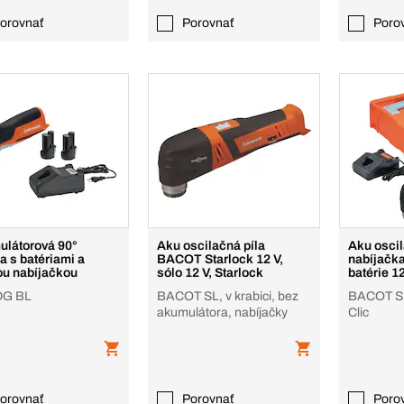
orovnať
Porovnať
Poro
látorová 90°
Aku oscilačná píla
Aku oscil
a s batériami a
BACOT Starlock 12 V,
nabíjačka
ou nabíjačkou
sólo 12 V, Starlock
batérie 12
G BL
BACOT SL, v krabici, bez
BACOT SL
akumulátora, nabíjačky
Clic
orovnať
Porovnať
Poro