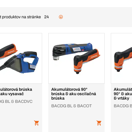
t produktov na stránke
24
látorová brúska
Akumulátorová 90°
Akumulát
 aku vysavač
brúska & aku oscilačná
90° & aku
brúska
& vrtáky
G BL & BACDVC
BACDG BL & BACOT
BACDG B