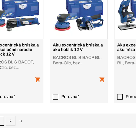
xcentrická brúska a
Aku excentrická brúska a
Aku exce
scilačné náradie
aku hoblík 12 V
aku fréza
ock 12 V
BACROS BL & BACP BL,
BACROS 
OS BL & BACOT,
Bera-Clic, bez
BL, Bera-
Clic, bez
akumulátora, nabíjačky
akumuláto
látora, nabíjačky
orovnať
Porovnať
Poro
2