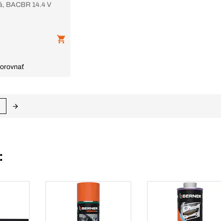
á, BACBR 14.4 V
orovnať
: