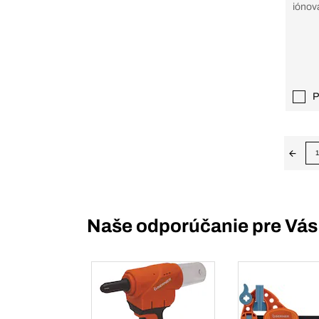
iónov
P
1
Naše odporúčanie pre Vás