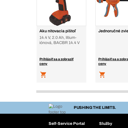
Aku nitovacia pištoľ
Jednoručné zvi
14.4 V, 2.0 Ah, lítium-
iónová, BACBR 14.4 V
Prihlásiť sa a zobraziť
Prihlásiť sa a zobra
ceny
ceny
PUSHING THE LIMITS.
Self-Service Portal
Služby