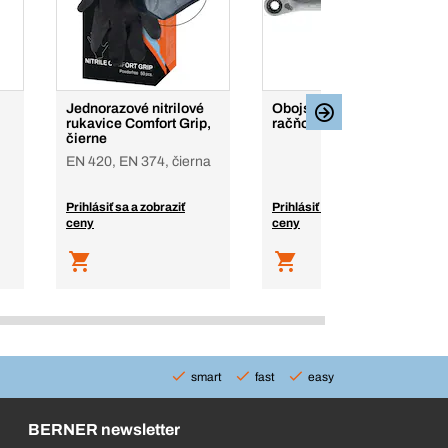
Jednorazové nitrilové
Obojstranné očkové
rukavice Comfort Grip,
račňové kľúče 4 v 1
čierne
EN 420, EN 374, čierna
Prihlásiť sa a zobraziť
Prihlásiť sa a zobraziť
ceny
ceny
smart
fast
easy
BERNER newsletter