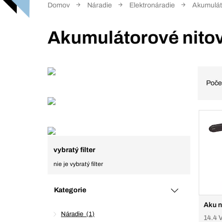
Domov
Náradie
Elektronáradie
Akumuláto
Akumulátorové nitov
Poče
vybratý filter
nie je vybratý filter
Kategorie
Aku n
Náradie
1
14.4 V