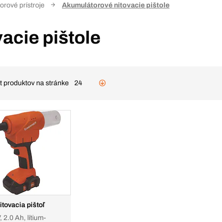
rové prístroje
Akumulátorové nitovacie pištole
acie pištole
t produktov na stránke
24
itovacia pištoľ
, 2.0 Ah, lítium-