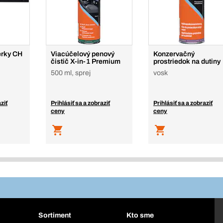
erky CH
Viacúčelový penový
Konzervačný
čistič X-in-1 Premium
prostriedok na dutiny
500 ml, sprej
vosk
ziť
Prihlásiť sa a zobraziť
Prihlásiť sa a zobraziť
ceny
ceny
Sortiment
Kto sme