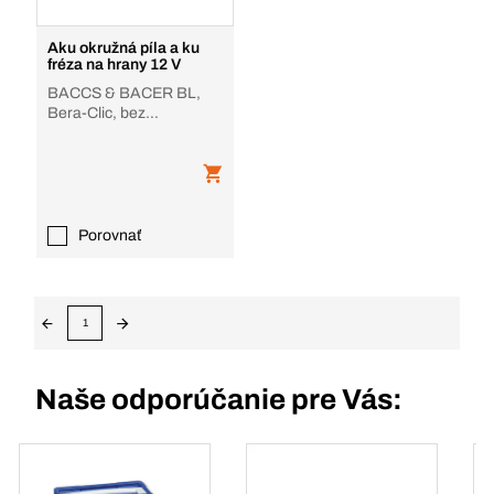
Aku okružná píla a ku
fréza na hrany 12 V
BACCS & BACER BL,
Bera-Clic, bez
akumulátora, nabíjačky
Porovnať
1
Naše odporúčanie pre Vás: