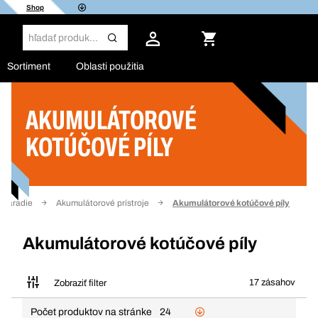
Shop
Sortiment
Oblasti použitia
AKUMULÁTOROVÉ
Filter
KOTÚČOVÉ PÍLY
onáradie
Akumulátorové prístroje
Akumulátorové kotúčové píly
Akumulátorové kotúčové píly
17 zásahov
Zobraziť filter
Počet produktov na stránke
24