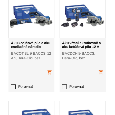
Aku kotúčová píla a aku
Aku vŕtací skrutkovač a
oscilačné náradie
aku kotúčová píla 12 V
BACOT SL & BACCS, 12
BACDCH & BACCS,
Ah, Bera-Clic, bez
Bera-Clic, bez
akumulátora, nabíjačky
akumulátora, nabíjačky
Porovnať
Porovnať