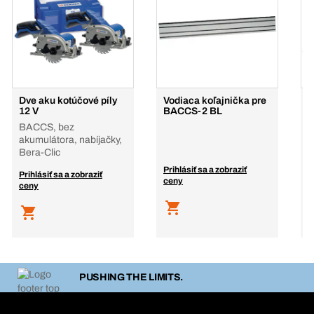
Dve aku kotúčové píly
Vodiaca koľajnička pre
A
12 V
BACCS-2 BL
v
BACCS, bez
B
akumulátora, nabíjačky,
B
Bera-Clic
a
Prihlásiť sa a zobraziť
Prihlásiť sa a zobraziť
P
ceny
ceny
c
PUSHING THE LIMITS.