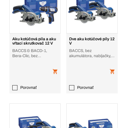
Aku kotúčová píla a aku
Dve aku kotúčové píly 12
vŕtací skrutkovač 12 V
V
BACCS & BACD-1,
BACCS, bez
Bera-Clic, bez
akumulátora, nabíjačky,
akumulátora, nabíjačky
Bera-Clic
Porovnať
Porovnať