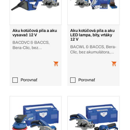
Aku kotúčová píla a aku
Aku kotúčová píla a aku
vysavač 12 V
LED lampa, bity, vrtáky
12 V
BACDVC & BACCS,
BACWL & BACCS, Bera-
Bera-Clic, bez
Clic, bez akumulátora,
akumulátora, nabíjačky
nabíjačky
Porovnať
Porovnať