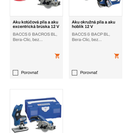
Aku kotúčová píla a aku
Aku okružná píla a aku
excentrická brúska 12 V
hoblík 12 V
BACCS & BACROS BL,
BACCS & BACP BL,
Bera-Clic, bez
Bera-Clic, bez
akumulátora, nabíjačky
akumulátora, nabíjačky
Porovnať
Porovnať