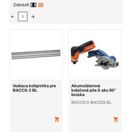
Zobraziť:
1
Vodiaca koľajnička pre
Akumulátorová
BACCS-2 BL
kotúčová píla & aku 90°
brúska
BACCS & BACDG BL