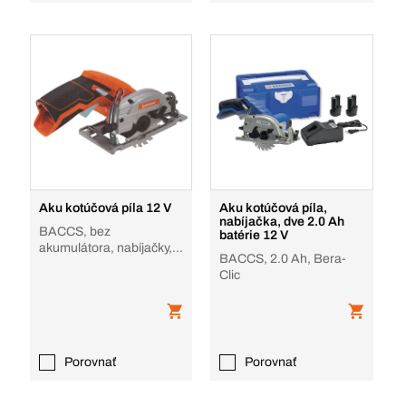
Aku kotúčová píla 12 V
Aku kotúčová píla,
nabíjačka, dve 2.0 Ah
BACCS, bez
batérie 12 V
akumulátora, nabíjačky, v
BACCS, 2.0 Ah, Bera-
krabici
Clic
Porovnať
Porovnať