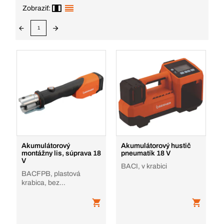
Zobraziť:
1
Akumulátorový
Akumulátorový hustič
montážny lis, súprava 18
pneumatík 18 V
V
BACI, v krabici
BACFPB, plastová
krabica, bez
akumulátora, nabíjačky