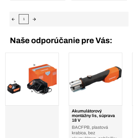
1
Naše odporúčanie pre Vás:
Akumulátorový
A
montážny lis, súprava
h
18 V
B
BACFPB, plastová
b
krabica, bez