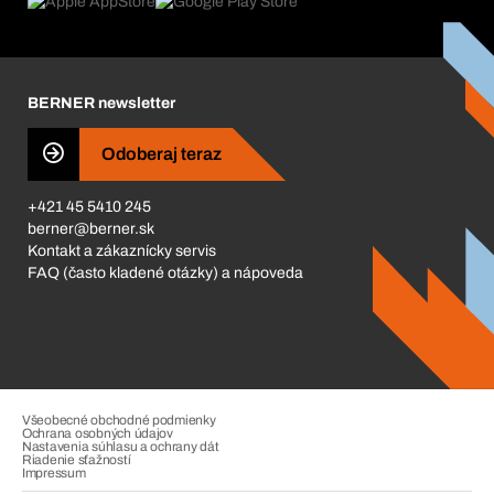
Čo nás poháňa
Katalóg a brožúry
Corporate Responsibility
Kariéra
BERNER newsletter
Business Conduct
Odoberaj teraz
+421 45 5410 245
berner@berner.sk
Kontakt a zákaznícky servis
FAQ (často kladené otázky) a nápoveda
Všeobecné obchodné podmienky
Ochrana osobných údajov
Nastavenia súhlasu a ochrany dát
Riadenie sťažností
Impressum