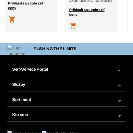
akumulátora, nabíjačky
Prihlásiť sa a zobraziť
P
ceny
c
Prihlásiť sa a zobraziť
ceny
PUSHING THE LIMITS.
Self-Service Portal
Objednávky
Služby
Faktúry
Regálový systém Bera® Modul
Obľúbené
Sortiment
Systém Bera® Smart
Opakované objednávky
Inovácie produktov
Chemická databáza
Kto sme
Predplatné
Oblasti použitia
eProcurement
Čo ponúkame
FAQ
Product Compliance
Produktový poradca