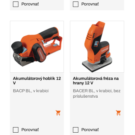
Porovnať
Porovnať
Akumulátorový hoblík 12
Akumulátorová fréza na
V
hrany 12 V
BACP BL, v krabici
BACER BL, v krabici, bez
príslušenstva
Porovnať
Porovnať