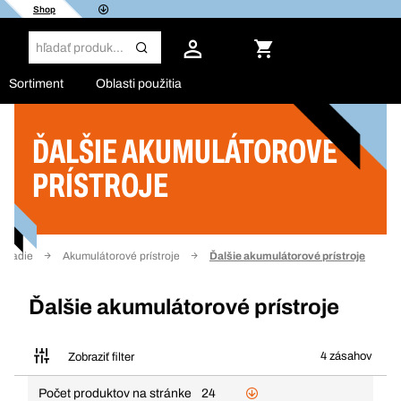
Shop
Sortiment
Oblasti použitia
ĎALŠIE AKUMULÁTOROVÉ
Filter
PRÍSTROJE
náradie
Akumulátorové prístroje
Ďalšie akumulátorové prístroje
Ďalšie akumulátorové prístroje
4 zásahov
Zobraziť filter
Počet produktov na stránke
24