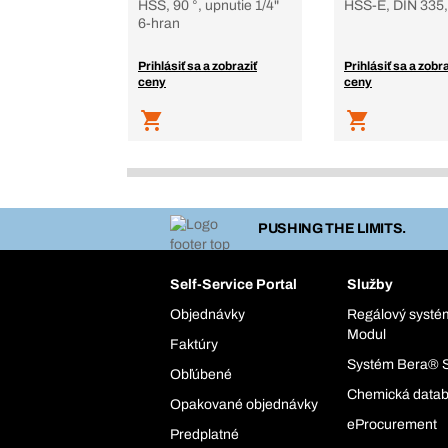
HSS, 90 °, upnutie 1/4"
HSS-E, DIN 335
6-hran
Prihlásiť sa a zobraziť
Prihlásiť sa a zobra
ceny
ceny
PUSHING THE LIMITS.
Self-Service Portal
Služby
Objednávky
Regálový syst
Modul
Faktúry
Systém Bera® 
Obľúbené
Chemická data
Opakované objednávky
eProcurement
Predplatné