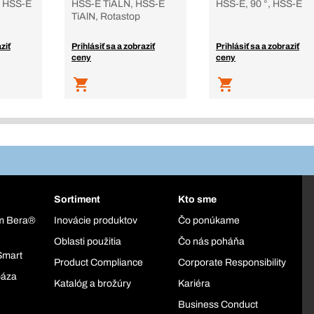
, HSS-E
HSS-E TiALN, HSS-E
HSS-E, 90 °, HSS-E
TiAlN, Rotastop
ziť
Prihlásiť sa a zobraziť
Prihlásiť sa a zobraziť
ceny
ceny
Sortiment
Kto sme
ém Bera®
Inovácie produktov
Čo ponúkame
Oblasti použitia
Čo nás poháňa
Smart
Product Compliance
Corporate Responsibility
báza
Katalóg a brožúry
Kariéra
Business Conduct