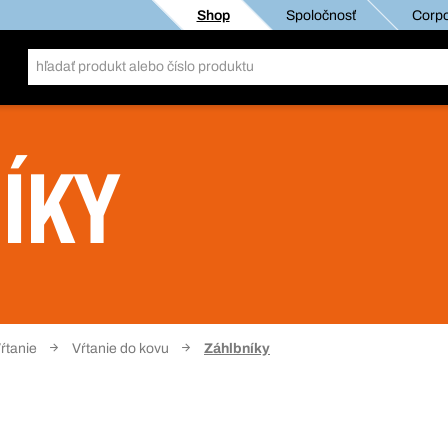
Shop
Spoločnosť
Corpo
ÍKY
ŕtanie
Vŕtanie do kovu
Záhlbníky