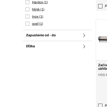
Hardox
1
P
hliník
1
Inox
1
oceľ
1
Zapustenie od - do
Dĺžka
Začis
záhlb
HSS-E
P