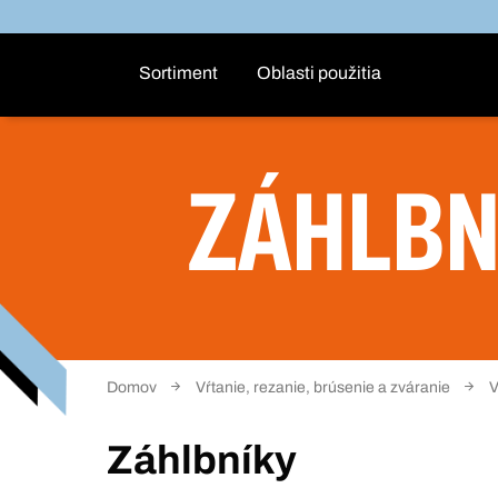
Sortiment
Oblasti použitia
ZÁHLBN
Domov
Vŕtanie, rezanie, brúsenie a zváranie
V
Záhlbníky