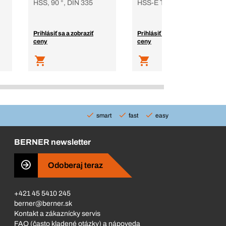
HSS, 90 °, DIN 335
HSS-E TiALN
Prihlásiť sa a zobraziť
Prihlásiť sa a zobraziť
ceny
ceny
smart
fast
easy
BERNER newsletter
Odoberaj teraz
+421 45 5410 245
berner@berner.sk
Kontakt a zákaznícky servis
FAQ (často kladené otázky) a nápoveda