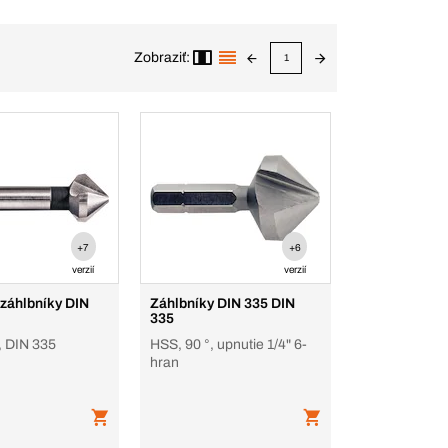
Zobraziť:
1
+7
+6
verzií
verzií
 záhlbníky DIN
Záhlbníky DIN 335 DIN
335
, DIN 335
HSS, 90 °, upnutie 1/4" 6-
hran