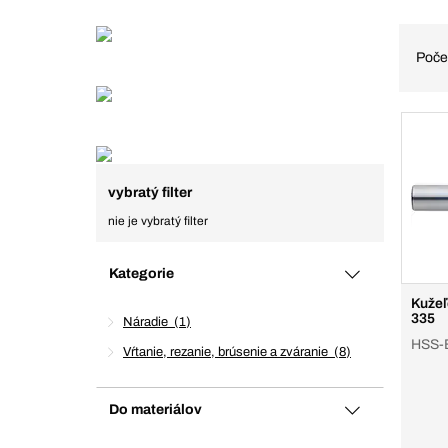
Poče
vybratý filter
nie je vybratý filter
Kategorie
Kužeľ
335
Náradie
1
HSS-E
Vŕtanie, rezanie, brúsenie a zváranie
8
Do materiálov