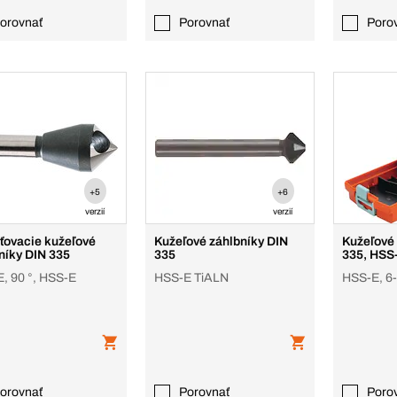
orovnať
Porovnať
Poro
+5
+6
verzií
verzií
ťovacie kužeľové
Kužeľové záhlbníky DIN
Kužeľové
níky DIN 335
335
335, HSS
, 90 °, HSS-E
HSS-E TiALN
HSS-E, 6-
orovnať
Porovnať
Poro