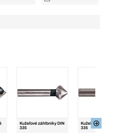
é
Kužeľové záhlbníky DIN
Kužeľové záhlbníky DIN
335
335