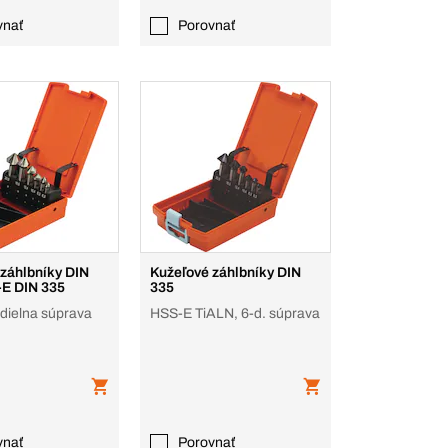
vnať
Porovnať
 záhlbníky DIN
Kužeľové záhlbníky DIN
-E DIN 335
335
dielna súprava
HSS-E TiALN, 6-d. súprava
vnať
Porovnať