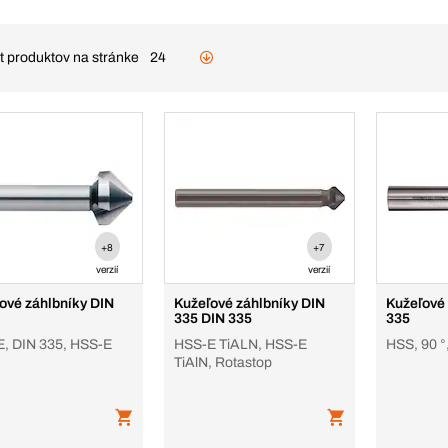
t produktov na stránke
24
+8
+7
verzií
verzií
ové záhlbníky DIN
Kužeľové záhlbníky DIN
Kužeľové
335 DIN 335
335
, DIN 335, HSS-E
HSS-E TiALN, HSS-E
HSS, 90 °
TiAlN, Rotastop