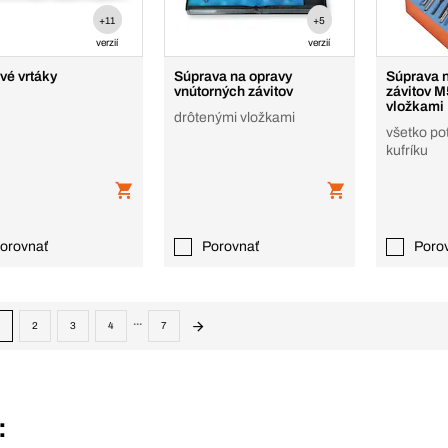
+11
+5
verzií
verzií
vé vrtáky
Súprava na opravy
Súprava n
vnútorných závitov
závitov M
vložkami
drôtenými vložkami
všetko po
kufríku
orovnať
Porovnať
Poro
...
2
3
4
7
: