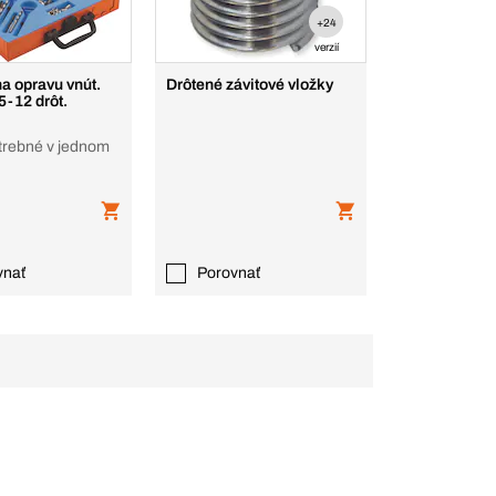
+24
verzií
a opravu vnút.
Drôtené závitové vložky
5-12 drôt.
trebné v jednom
vnať
Porovnať