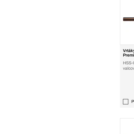
Vrták
Prem
HSS-C
valco
P