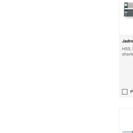
Jadro
HSS, 
shan
P