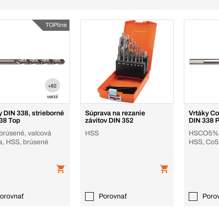
TOPline
+82
verzií
y DIN 338, strieborné
Súprava na rezanie
Vrtáky Co
38 Top
závitov DIN 352
DIN 338 
brúsené, valcová
HSS
HSCO5% T
a, HSS, brúsené
HSS, Co5,
orovnať
Porovnať
Poro