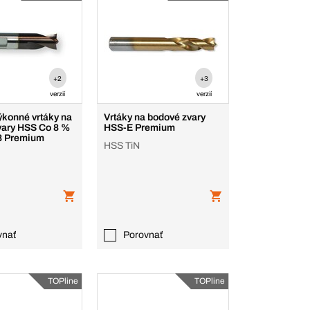
+2
+3
verzií
verzií
ýkonné vrtáky na
Vrtáky na bodové zvary
vary HSS Co 8 %
HSS-E Premium
8 Premium
HSS TiN
vnať
Porovnať
TOPline
TOPline