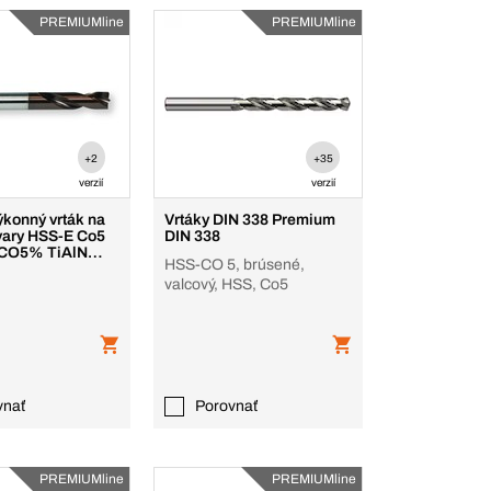
PREMIUMline
PREMIUMline
+2
+35
verzií
verzií
ýkonný vrták na
Vrtáky DIN 338 Premium
vary HSS-E Co5
DIN 338
SCO5% TiAlN
HSS-CO 5, brúsené,
valcový, HSS, Co5
vnať
Porovnať
PREMIUMline
PREMIUMline