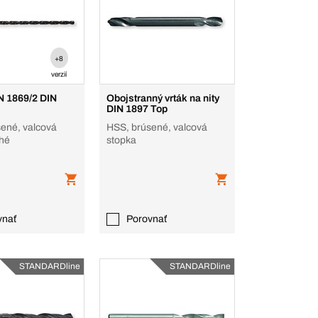
+8
verzií
N 1869/2 DIN
Obojstranný vrták na nity
DIN 1897 Top
ené, valcová
HSS, brúsené, valcová
lhé
stopka
vnať
Porovnať
STANDARDline
STANDARDline