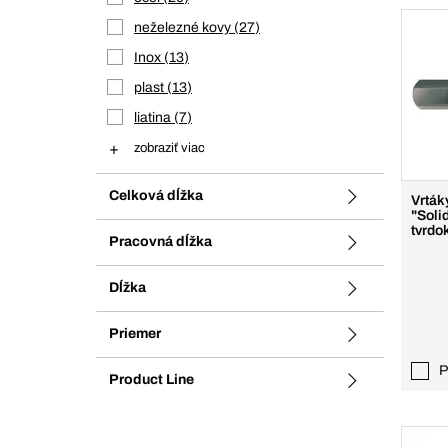
neželezné kovy
27
Inox
13
plast
13
liatina
7
zobraziť viac
Celková dĺžka
Vrták
"Soli
tvrdo
Pracovná dĺžka
Dĺžka
Priemer
P
Product Line