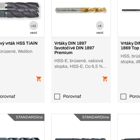
+11
+4
verzií
verzií
vý vrták HSS TiAlN
Vrtáky DIN 1897
Vrtáky DI
ľavotočivé DIN 1897
1869 Top
brúsené, Weldon
Premium
HSS, brús
k
HSS-E, brúsené, valcová
stopka, d
stopka, HSS-E, Co 6,5 %,
TiN
orovnať
Porovnať
Poro
STANDARDline
STANDARDline