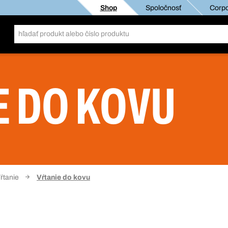
Shop
Spoločnosť
Corpo
E DO KOVU
ŕtanie
Vŕtanie do kovu