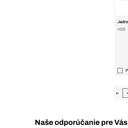
Jadro
HSS
P
1
Naše odporúčanie pre Vás