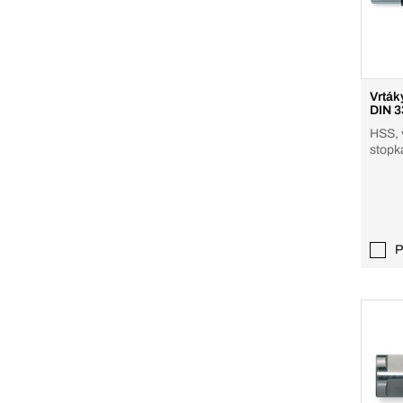
Vrták
DIN 3
HSS, 
stopk
(zúže
P