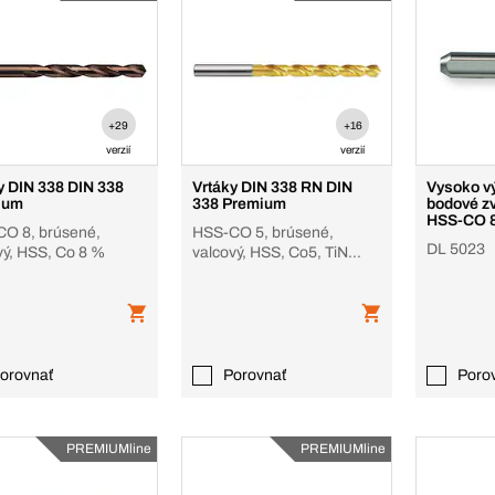
+29
+16
verzií
verzií
y DIN 338 DIN 338
Vrtáky DIN 338 RN DIN
Vysoko v
ium
338 Premium
bodové z
HSS-CO 
O 8, brúsené,
HSS-CO 5, brúsené,
DL 5023
vý, HSS, Co 8 %
valcový, HSS, Co5, TiN
povlak, univerzálne
orovnať
Porovnať
Poro
PREMIUMline
PREMIUMline