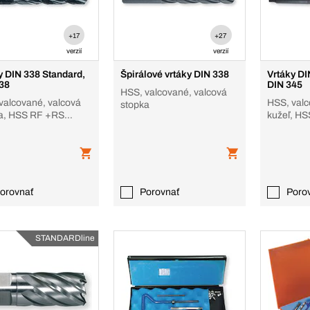
+17
+27
verzií
verzií
y DIN 338 Standard,
Špirálové vrtáky DIN 338
Vrtáky DI
38
DIN 345
HSS, valcované, valcová
valcované, valcová
HSS, val
stopka
a, HSS RF +RS
kužeľ, HS
ná stopka)
Morse ku
orovnať
Porovnať
Poro
STANDARDline