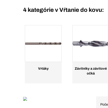
4 kategórie v
Vŕtanie do kovu:
Vrtáky
Závitníky a závitové
očká
Poče