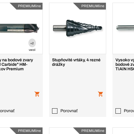
PREMIUMline
PREMIUMline
+2
verzií
y na bodové zvary
Stupňovité vrtáky, 4 rezné
Vysoko v
d Carbide" HM-
drážky
bodové z
kov Premium
TiAlN H
Premium
orovnať
Porovnať
Poro
PREMIUMline
PREMIUMline