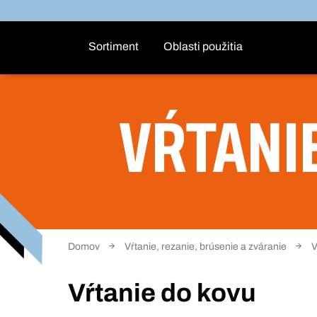
Sortiment
Oblasti použitia
VŔTANI
Domov
Vŕtanie, rezanie, brúsenie a zváranie
V
Vŕtanie do kovu