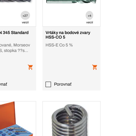
+27
+4
verzií
verzií
N 345 Standard
Vrtáky na bodové zvary
HSS-CO 5
cované, Morseov
HSS-E Co 5 %
S, stopka ??s
žeľom
vnať
Porovnať