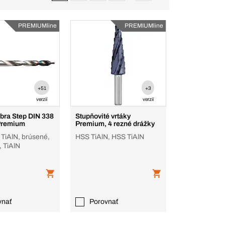
PREMIUMline
PREMIUMline
+51
+3
verzií
verzií
bra Step DIN 338
Stupňovité vrtáky
Premium
Premium, 4 rezné drážky
iAlN, brúsené,
HSS TiAlN, HSS TiAlN
 TiAlN
vnať
Porovnať