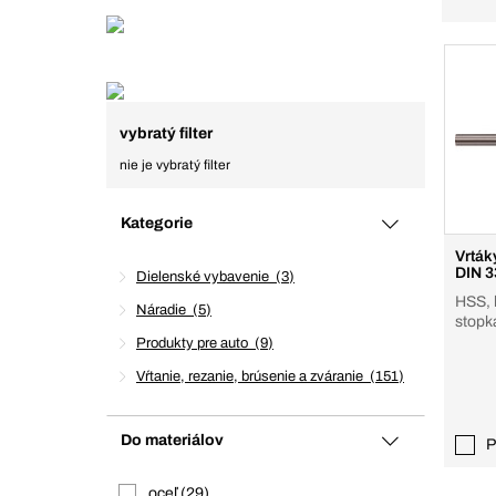
vybratý filter
nie je vybratý filter
Kategorie
Vrták
DIN 3
Dielenské vybavenie
3
HSS, 
Náradie
5
stopk
Produkty pre auto
9
Vŕtanie, rezanie, brúsenie a zváranie
151
Do materiálov
P
oceľ
29