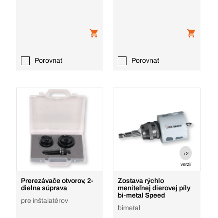
Porovnať
Porovnať
+2
verzií
Prerezávače otvorov, 2-
Zostava rýchlo
dielna súprava
meniteľnej dierovej píly
bi-metal Speed
pre inštalatérov
bimetal