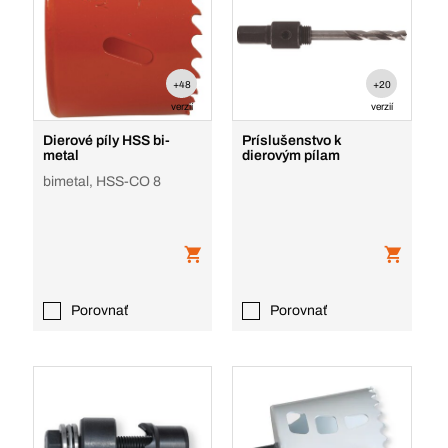
+48
+20
verzií
verzií
Dierové píly HSS bi-
Príslušenstvo k
metal
dierovým pílam
bimetal, HSS-CO 8
Porovnať
Porovnať