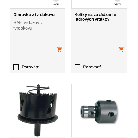
verzií
verzií
Dierovka z tvrdokovu
Kolíky na zavádzanie
jadrových vrtákov
HM- tvrdokov, z
tvrdokovu
Porovnať
Porovnať