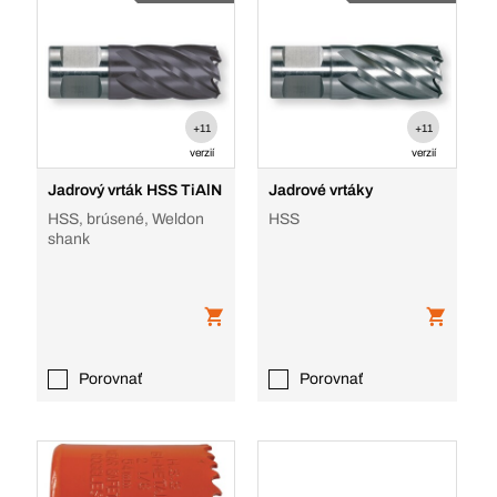
+11
+11
verzií
verzií
Jadrový vrták HSS TiAlN
Jadrové vrtáky
HSS, brúsené, Weldon
HSS
shank
Porovnať
Porovnať