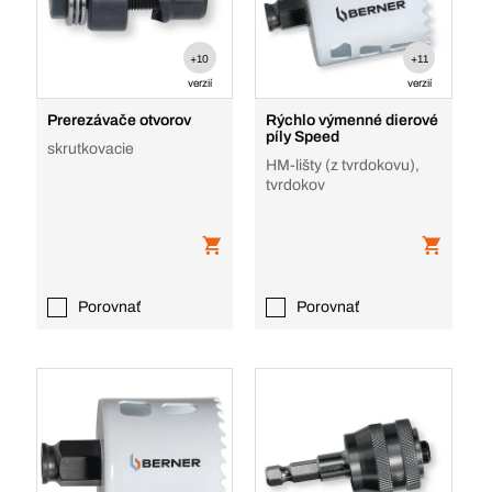
+10
+11
verzií
verzií
Prerezávače otvorov
Rýchlo výmenné dierové
píly Speed
skrutkovacie
HM-lišty (z tvrdokovu),
tvrdokov
Porovnať
Porovnať