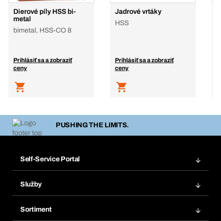
Dierové píly HSS bi-
Jadrové vrtáky
P
metal
HSS
s
bimetal, HSS-CO 8
Prihlásiť sa a zobraziť
Prihlásiť sa a zobraziť
P
ceny
ceny
c
PUSHING THE LIMITS.
Self-Service Portal
Objednávky
Služby
Faktúry
Regálový systém Bera® Modul
Obľúbené
Sortiment
Systém Bera® Smart