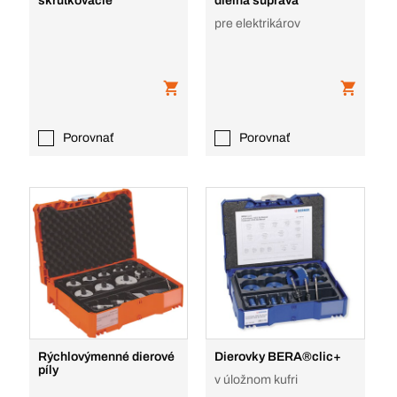
skrutkovacie
dielna súprava
pre elektrikárov
Porovnať
Porovnať
Rýchlovýmenné dierové
Dierovky BERA®clic+
píly
v úložnom kufri