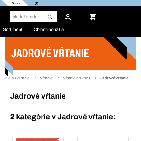
Shop
Sortiment
Oblasti použitia
JADROVÉ VŔTANIE
Filter
rúsenie a zváranie
Vŕtanie
Vŕtanie do kovu
Jadrové vŕtanie
Jadrové vŕtanie
2 kategórie v
Jadrové vŕtanie: