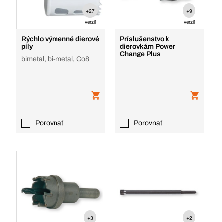
+27
+9
verzií
verzií
Rýchlo výmenné dierové
Príslušenstvo k
píly
dierovkám Power
Change Plus
bimetal, bi-metal, Co8
Porovnať
Porovnať
+3
+2