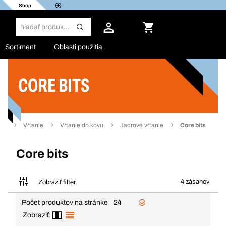
Shop
Sortiment
Oblasti použitia
CORE BITS
Filter
nie
Vŕtanie
Vŕtanie do kovu
Jadrové vŕtanie
Core bits
Core bits
4 zásahov
Zobraziť filter
Počet produktov na stránke
24
Zobraziť: