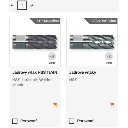
1
PREMIUMline
STANDARDline
+11
+11
verzií
verzií
Jadrový vrták HSS TiAlN
Jadrové vrtáky
HSS, brúsené, Weldon
HSS
shank
Porovnať
Porovnať