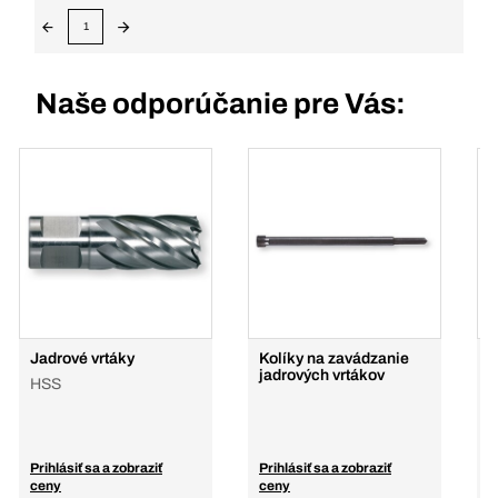
1
Naše odporúčanie pre Vás:
Jadrové vrtáky
Kolíky na zavádzanie
J
jadrových vrtákov
T
HSS
H
s
Prihlásiť sa a zobraziť
Prihlásiť sa a zobraziť
P
ceny
ceny
c