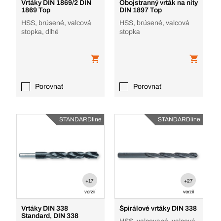
Vrtáky DIN 1869/2 DIN
Obojstranný vrták na nity
1869 Top
DIN 1897 Top
HSS, brúsené, valcová
HSS, brúsené, valcová
stopka, dlhé
stopka
Porovnať
Porovnať
STANDARDline
STANDARDline
+17
+27
verzií
verzií
Vrtáky DIN 338
Špirálové vrtáky DIN 338
Standard, DIN 338