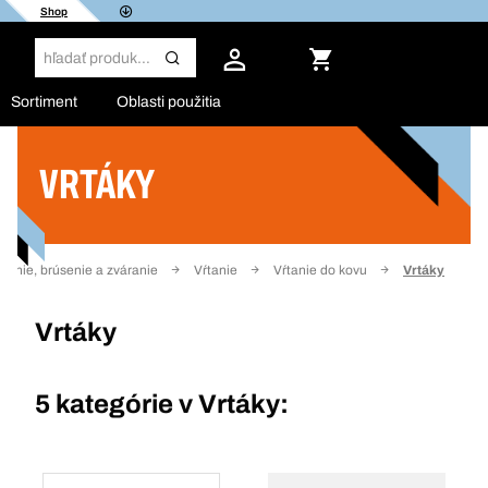
Shop
Sortiment
Oblasti použitia
VRTÁKY
Filter
ezanie, brúsenie a zváranie
Vŕtanie
Vŕtanie do kovu
Vrtáky
Vrtáky
5 kategórie v
Vrtáky: