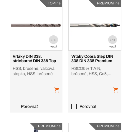
TOPline
PREMIUMline
+82
+51
verzií
verzií
Vrtáky DIN 338,
Vrtáky Cobra Step DIN
strieborné DIN 338 Top
338 DIN 338 Premium
HSS, brúsené, valcová
HSCO5% TiAlN,
stopka, HSS, brúsené
brúsené, HSS, Co5,
TiAlN
Porovnať
Porovnať
PREMIUMline
PREMIUMline