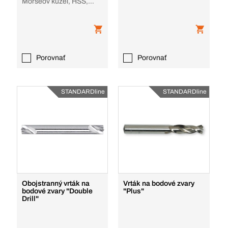
Morseov kužeľ, HSS,
stopka ??s Morse
kužeľom
Porovnať
Porovnať
STANDARDline
STANDARDline
Obojstranný vrták na
Vrták na bodové zvary
bodové zvary "Double
"Plus"
Drill"