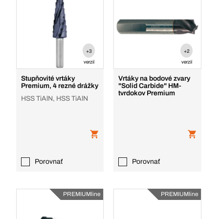
+3
+2
verzií
verzií
Stupňovité vrtáky
Vrtáky na bodové zvary
Premium, 4 rezné drážky
"Solid Carbide" HM-
tvrdokov Premium
HSS TiAlN, HSS TiAlN
Porovnať
Porovnať
PREMIUMline
PREMIUMline