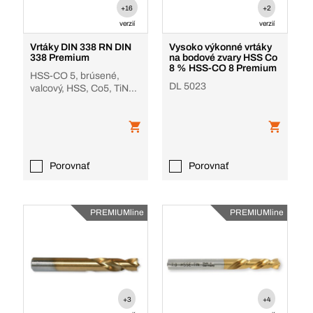
+16
+2
verzií
verzií
Vrtáky DIN 338 RN DIN
Vysoko výkonné vrtáky
338 Premium
na bodové zvary HSS Co
8 % HSS-CO 8 Premium
HSS-CO 5, brúsené,
DL 5023
valcový, HSS, Co5, TiN
povlak, univerzálne
Porovnať
Porovnať
PREMIUMline
PREMIUMline
+3
+4