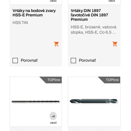
verzií
verzií
Vrtáky na bodové zvary
Vrtáky DIN 1897
HSS-E Premium
ľavotočivé DIN 1897
Premium
HSS TiN
HSS-E, brúsené, valcová
stopka, HSS-E, Co 6,5 %,
TiN
Porovnať
Porovnať
TOPline
TOPline
+8
verzií