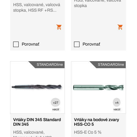
HSS, valcované, valcová
HSS, valcované, valcová
stopka
stopka, HSS RF +RS
(zúžená stopka)
Porovnať
Porovnať
STANDARDline
STANDARDline
+27
+4
verzií
verzií
Vrtáky DIN 345 Standard
Vrtáky na bodové zvary
DIN 345
HSS-CO 5
HSS, valcované,
HSS-E Co 5 %