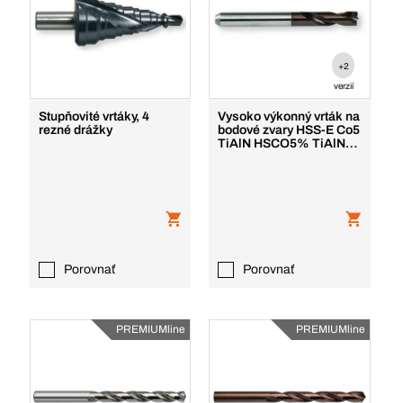
+2
verzií
Stupňovité vrtáky, 4
Vysoko výkonný vrták na
rezné drážky
bodové zvary HSS-E Co5
TiAlN HSCO5% TiAlN
Premium
Porovnať
Porovnať
PREMIUMline
PREMIUMline