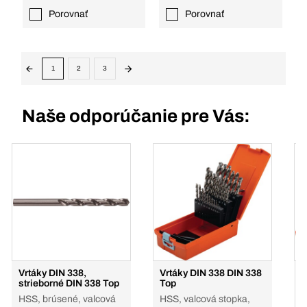
Porovnať
Porovnať
1
2
3
Naše odporúčanie pre Vás:
Vrtáky DIN 338,
Vrtáky DIN 338 DIN 338
V
strieborné DIN 338 Top
Top
P
HSS, brúsené, valcová
HSS, valcová stopka,
H