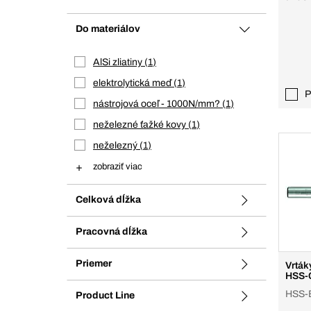
Do materiálov
AlSi zliatiny
1
elektrolytická meď
1
P
nástrojová oceľ - 1000N/mm?
1
neželezné ťažké kovy
1
neželezný
1
zobraziť viac
Celková dĺžka
Pracovná dĺžka
Priemer
Vrták
HSS-
HSS-E
Product Line