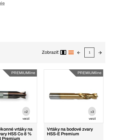
nie
Zobraziť:
1
PREMIUMline
PREMIUMline
+2
+3
verzií
verzií
ýkonné vrtáky na
Vrtáky na bodové zvary
vary HSS Co 8 %
HSS-E Premium
8 Premium