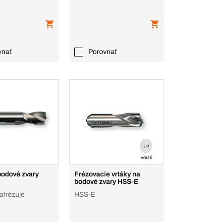
vnať
Porovnať
+2
verzií
bodové zvary
Frézovacie vrtáky na
bodové zvary HSS-E
zafrézuje
HSS-E