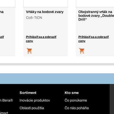
 na
Vrtáky na bodové zvary
Obojstranný vrták na
bodové zvary „Double
Co5-TiCN
Drill“
ziť
Prihlásiť sa a zobraziť
Prihlásiť sa a zobraziť
ceny
ceny
Sortiment
Kto sme
ém Bera®
Inovácie produktov
Čo ponúkame
Oblasti použitia
Čo nás poháňa
Smart