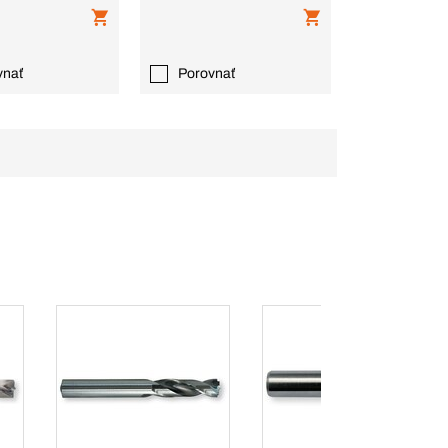
vnať
Porovnať