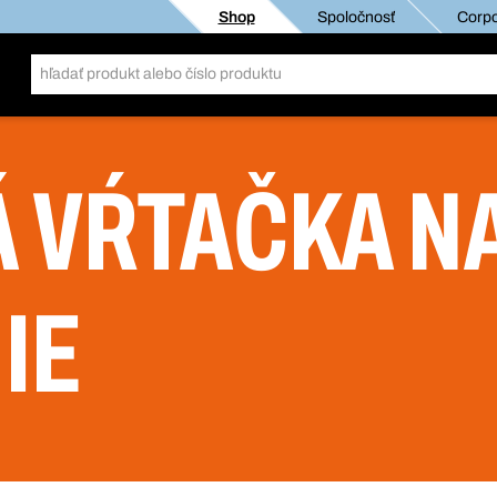
Shop
Spoločnosť
Corpo
 VŔTAČKA N
IE