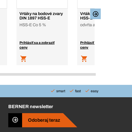
Vrtáky na bodové zvary
Vrták na bodové zvary
DIN 1897 HSS-E
HSS-E
HSS-E Co 5 %
odvŕta a zafrézuje
Prihlásiť sa a zobraziť
Prihlásiť sa a zobraziť
ceny
ceny
smart
fast
easy
BERNER newsletter
Odoberaj teraz