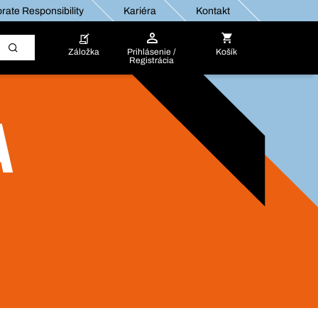
rate Responsibility
Kariéra
Kontakt
Záložka
Prihlásenie /
Košík
Registrácia
A