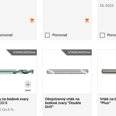
Premium
DL 5023
orovnať
Porovnať
Poro
STANDARDline
STANDARDline
+4
verzií
y na bodové zvary
Obojstranný vrták na
Vrták na 
CO 5
bodové zvary "Double
"Plus"
Drill"
 Co 5 %