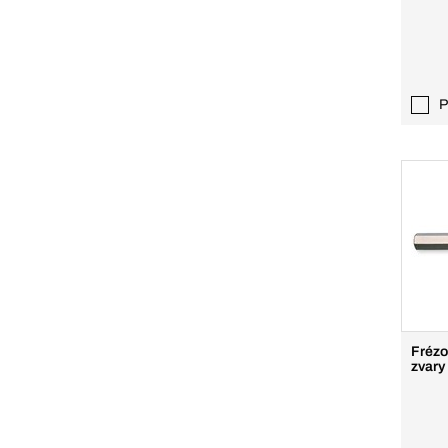
P
Frézo
zvary