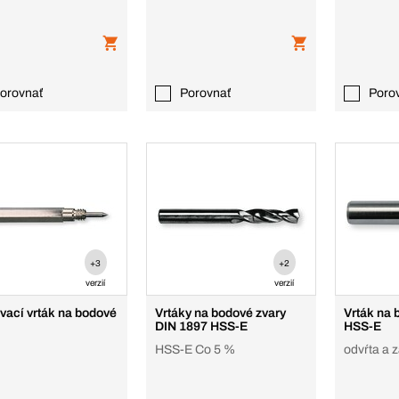
orovnať
Porovnať
Poro
+3
+2
verzií
verzií
vací vrták na bodové
Vrtáky na bodové zvary
Vrták na 
DIN 1897 HSS-E
HSS-E
HSS-E Co 5 %
odvŕta a 