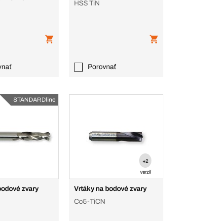
HSS TiN
vnať
Porovnať
STANDARDline
+2
verzií
bodové zvary
Vrtáky na bodové zvary
Co5-TiCN