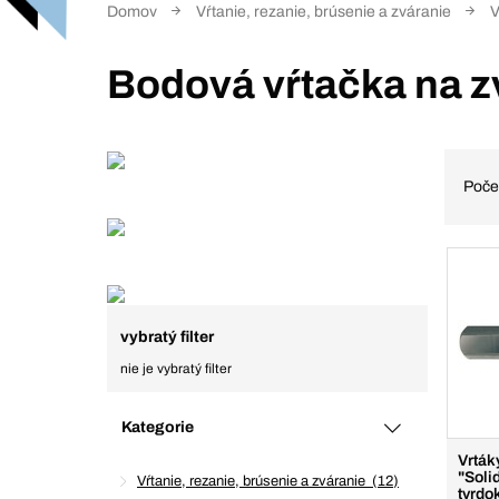
Domov
Vŕtanie, rezanie, brúsenie a zváranie
V
Bodová vŕtačka na z
Poče
vybratý filter
nie je vybratý filter
Kategorie
Vrták
"Soli
Vŕtanie, rezanie, brúsenie a zváranie
12
tvrdo