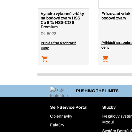
Vysoko výkonné vrtáky
Frézovací vrták
na bodové zvary HSS
bodové zvary
Co 8 % HSS-CO 8
Premium
DL 5023
Prihlásiť sa a zobra
Prihlásiť sa a zobraziť
ceny
ceny
PUSHING THE LIMITS.
Self-Service Portal
Služby
Objednávky
Regálový syst
Modul
Faktúry
Systém Bera® 