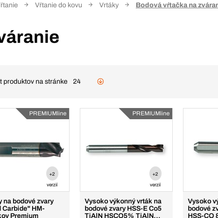
ŕtanie
Vŕtanie do kovu
Vrtáky
Bodová vŕtačka na zvára
váranie
t produktov na stránke
24
PREMIUMline
PREMIUMline
+2
+2
verzií
verzií
y na bodové zvary
Vysoko výkonný vrták na
Vysoko v
d Carbide" HM-
bodové zvary HSS-E Co5
bodové z
kov Premium
TiAlN HSCO5% TiAlN
HSS-CO 