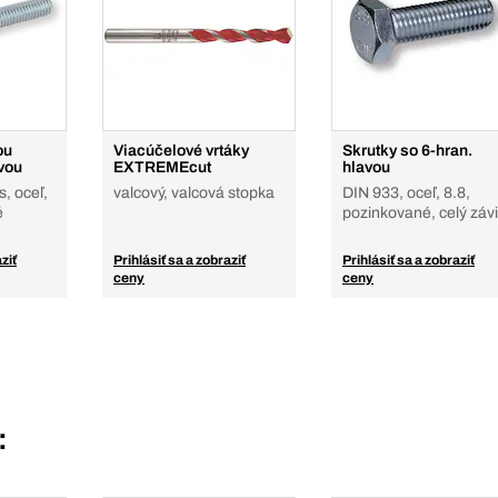
ou
Viacúčelové vrtáky
Skrutky so 6-hran.
vou
EXTREMEcut
hlavou
s, oceľ,
valcový, valcová stopka
DIN 933, oceľ, 8.8,
é
pozinkované, celý závi
ziť
Prihlásiť sa a zobraziť
Prihlásiť sa a zobraziť
ceny
ceny
: