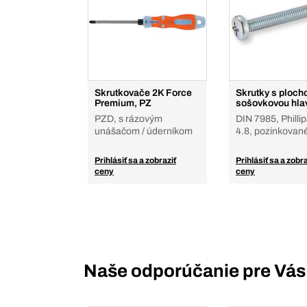
Skrutkovače 2K Force
Skrutky s ploch
Premium, PZ
sošovkovou hla
PZD, s rázovým
DIN 7985, Phillip
unášačom / úderníkom
4.8, pozinkovan
Prihlásiť sa a zobraziť
Prihlásiť sa a zobra
ceny
ceny
Naše odporúčanie pre Vás