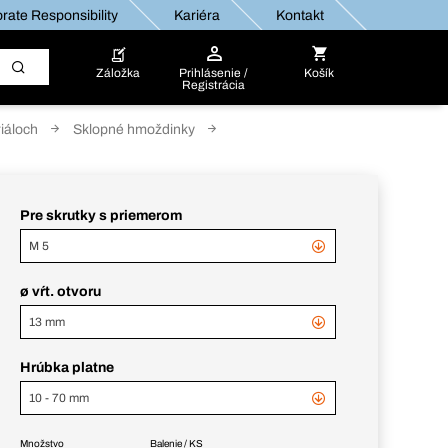
rate Responsibility
Kariéra
Kontakt
Záložka
Prihlásenie /
Košík
Registrácia
iáloch
Sklopné hmoždinky
Pre skrutky s priemerom
M 5
ø vŕt. otvoru
13 mm
Hrúbka platne
10 - 70 mm
Množstvo
Balenie / KS