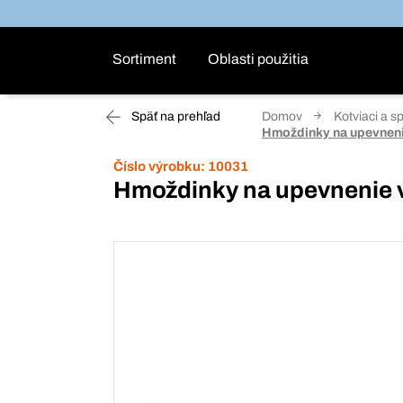
Sortiment
Oblasti použitia
Späť na prehľad
Domov
Kotviaci a s
Hmoždinky na upevneni
Číslo výrobku:
10031
Hmoždinky na upevnenie v