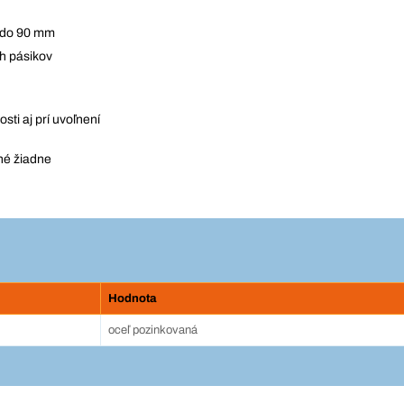
0 do 90 mm
h pásikov
sti aj prí uvoľnení
né žiadne
Hodnota
oceľ pozinkovaná