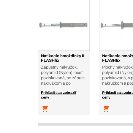
Natĺkacie hmoždinky II
Natĺkacie hmožd
FLASHfix
FLASHfix
Zápustný nákružok,
Plochý nákružok
polyamid (Nylon), oceľ
polyamid (Nylon)
pozinkovaná, so zápust.
pozinkovaná, s 
nákružkom a po
nákružkom a po
Prihlásiť sa a zobraziť
Prihlásiť sa a zobra
ceny
ceny