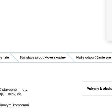
enzie
Súvisiace produktové skupiny
Naše odporúčanie pre 
Pokyny k obsl
vé stavebné hmoty
 lustrov, líšt,
utinovými komorami