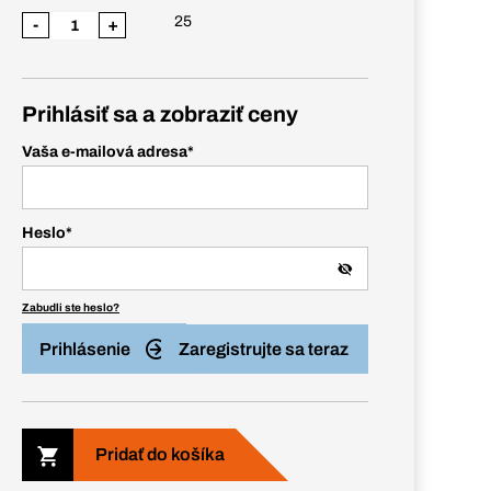
25
-
+
Prihlásiť sa a zobraziť ceny
Vaša e-mailová adresa
*
Heslo
*
Zabudli ste heslo?
Prihlásenie
Zaregistrujte sa teraz
Pridať do košíka