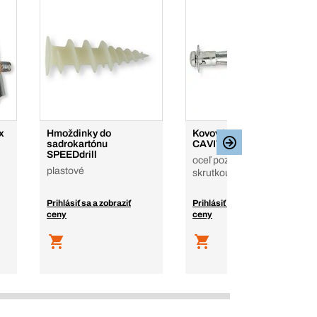
x
Hmoždinky do
Kovové dutinové kotvy
sadrokartónu
CAVITYfix
SPEEDdrill
oceľ pozinkovaná, so
plastové
skrutkou
Prihlásiť sa a zobraziť
Prihlásiť sa a zobraziť
ceny
ceny