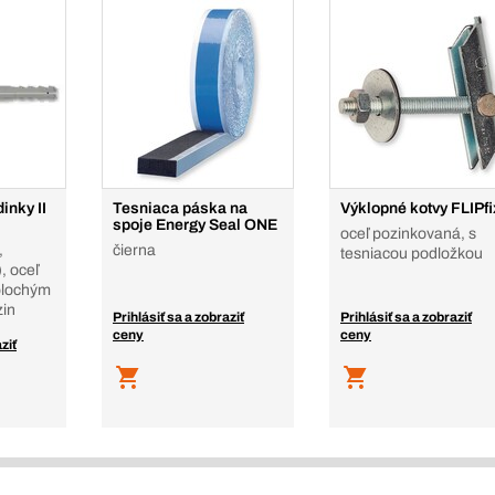
inky II
Tesniaca páska na
Výklopné kotvy FLIPfi
spoje Energy Seal ONE
oceľ pozinkovaná, s
,
čierna
tesniacou podložkou
, oceľ
plochým
zin
Prihlásiť sa a zobraziť
Prihlásiť sa a zobraziť
ceny
ceny
ziť