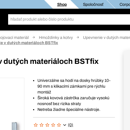
Shop
Spoločnosť
Corpo
pojovací materiál
Hmoždinky a kotvy
Upevnenie v dutých mater
e v dutých materiáloch BSTfix
 dutých materiáloch BSTfix
Univerzálne sa hodí na dosky hrúbky 10-
90 mm s klikacími zámkami pre rýchlu
montáž
Široká kovová zástrčka zaručuje vysokú
nosnosť bez rizika straty
Netreba žiadne špeciálne nástroje.
(0)