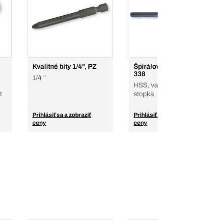
Kvalitné bity 1/4", PZ
Špirálové vrtáky DIN
338
1/4 "
HSS, valcované, valcová
t
stopka
Prihlásiť sa a zobraziť
Prihlásiť sa a zobraziť
ceny
ceny