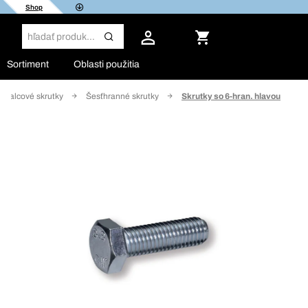
Shop
Sortiment
Oblasti použitia
a palcové skrutky
Šesťhranné skrutky
Skrutky so 6-hran. hlavou