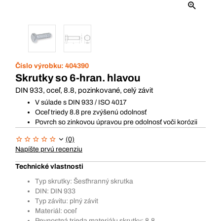
Číslo výrobku:
404390
Skrutky so 6-hran. hlavou
DIN 933, oceľ, 8.8, pozinkované, celý závit
V súlade s DIN 933 / ISO 4017
Oceľ triedy 8.8 pre zvýšenú odolnosť
Povrch so zinkovou úpravou pre odolnosť voči korózii
(0)
Napíšte prvú recenziu
Technické vlastnosti
Typ skrutky: Šesťhranný skrutka
DIN: DIN 933
Typ závitu: plný závit
Materiál: oceľ
Pevnostná trieda materiálu skrutky: 8.8