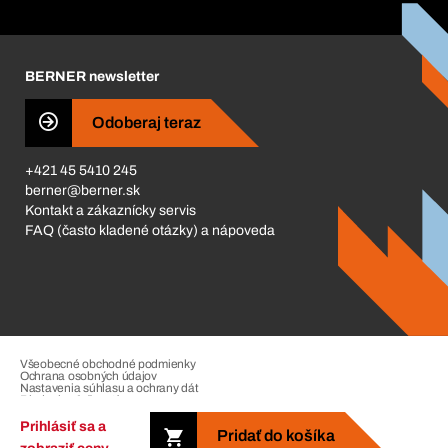
Katalóg a brožúry
Corporate Responsibility
Kariéra
BERNER newsletter
Business Conduct
Odoberaj teraz
+421 45 5410 245
berner@berner.sk
Kontakt a zákaznícky servis
FAQ (často kladené otázky) a nápoveda
Všeobecné obchodné podmienky
Ochrana osobných údajov
Nastavenia súhlasu a ochrany dát
Riadenie sťažností
Impressum
Prihlásiť sa a
Pridať do košíka