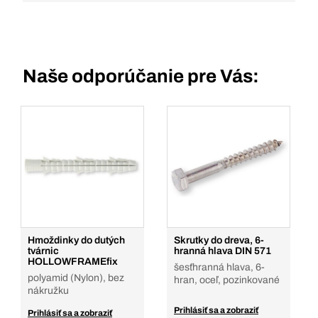
Naše odporúčanie pre Vás:
Hmoždinky do dutých
Skrutky do dreva, 6-
tvárnic
hranná hlava DIN 571
HOLLOWFRAMEfix
šesťhranná hlava, 6-
polyamid (Nylon), bez
hran, oceľ, pozinkované
nákružku
Prihlásiť sa a zobraziť
Prihlásiť sa a zobraziť