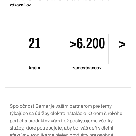
zákazníkov.
21
>6.200
>1
krajín
zamestnancov
p
Spoločnosť Berner je vaším partnerom pre témy
týkajúce sa údržby elektroinštalácie. Okrem širokého
portfólia produktov vám tiež poskytujeme všetky
služby, ktoré potrebujete, aby bol váš deň v dielni
efektívny. Ponúkame nielen produkty pre osobné