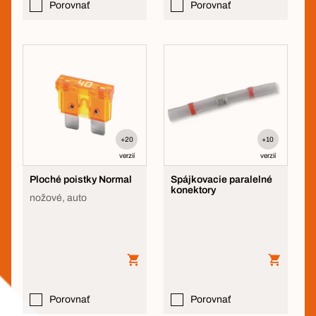
Porovnať
Porovnať
+20
+10
verzií
verzií
Ploché poistky Normal
Spájkovacie paralelné
konektory
nožové, auto
Porovnať
Porovnať