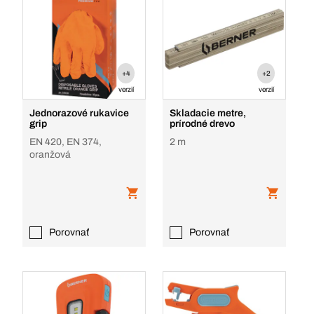
+4
+2
verzií
verzií
Jednorazové rukavice
Skladacie metre,
grip
prírodné drevo
EN 420, EN 374,
2 m
oranžová
Porovnať
Porovnať