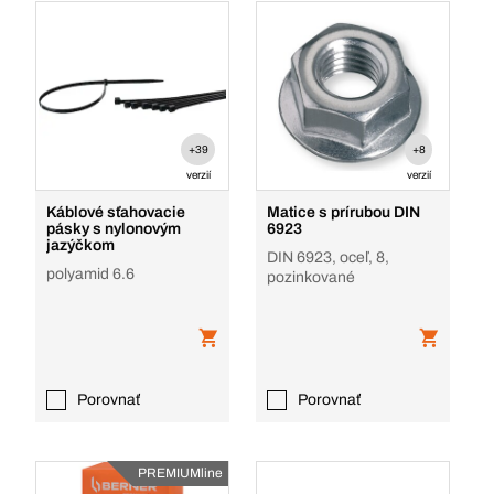
+39
+8
verzií
verzií
Káblové sťahovacie
Matice s prírubou DIN
pásky s nylonovým
6923
jazýčkom
DIN 6923, oceľ, 8,
polyamid 6.6
pozinkované
Porovnať
Porovnať
PREMIUMline