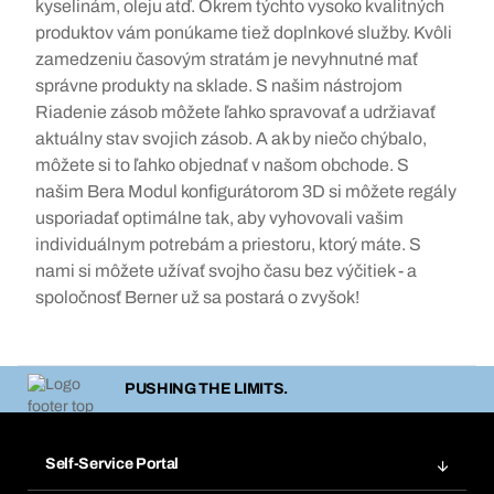
kyselinám, oleju atď. Okrem týchto vysoko kvalitných
produktov vám ponúkame tiež doplnkové služby. Kvôli
zamedzeniu časovým stratám je nevyhnutné mať
správne produkty na sklade. S našim nástrojom
Riadenie zásob môžete ľahko spravovať a udržiavať
aktuálny stav svojich zásob. A ak by niečo chýbalo,
môžete si to ľahko objednať v našom obchode. S
našim Bera Modul konfigurátorom 3D si môžete regály
usporiadať optimálne tak, aby vyhovovali vašim
individuálnym potrebám a priestoru, ktorý máte. S
nami si môžete užívať svojho času bez výčitiek - a
spoločnosť Berner už sa postará o zvyšok!
PUSHING THE LIMITS.
Self-Service Portal