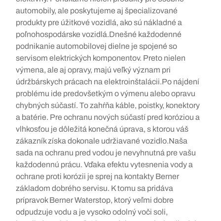
automobily, ale poskytujeme aj špecializované
produkty pre úžitkové vozidlá, ako sú nákladné a
poľnohospodárske vozidlá.Dnešné každodenné
podnikanie automobilovej dielne je spojené so
servisom elektrických komponentov. Preto nielen
výmena, ale aj opravy, majú veľký význam pri
údržbárskych prácach na elektroinštalácii.Po nájdení
problému ide predovšetkým o výmenu alebo opravu
chybných súčastí. To zahŕňa káble, poistky, konektory
a batérie. Pre ochranu nových súčastí pred koróziou a
vlhkosťou je dôležitá konečná úprava, s ktorou váš
zákazník získa dokonale udržiavané vozidlo.Naša
sada na ochranu pred vodou je nevyhnutná pre vašu
každodennú prácu. Vďaka efektu vytesnenia vody a
ochrane proti korózii je sprej na kontakty Berner
základom dobrého servisu. K tomu sa pridáva
prípravok Berner Waterstop, ktorý veľmi dobre
odpudzuje vodu a je vysoko odolný voči soli,