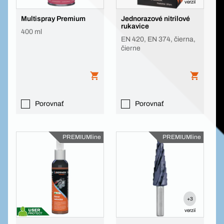
verzií
Multispray Premium
Jednorazové nitrilové
rukavice
400 ml
EN 420, EN 374, čierna,
čierne
Porovnať
Porovnať
PREMIUMline
PREMIUMline
+3
verzií