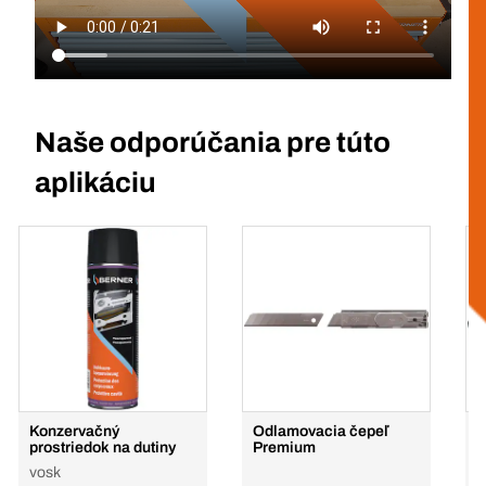
Naše odporúčania pre túto
aplikáciu
Konzervačný
Odlamovacia čepeľ
K
prostriedok na dutiny
Premium
p
j
vosk