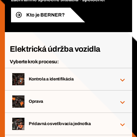
Kto je BERNER?
Elektrická údržba vozidla
Vyberte krok procesu:
Kontrola a identifikácia
Oprava
Prídavná osvetľovacia jednotka