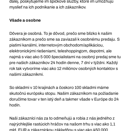
ďalej, poskytujeme im špičkové služby, ktoré im umožňujú
myslieť na ich podnikanie a ich zákazníkov.
Všade a osobne
Dôvera je osobná. To je dôvod, prečo sme blízko k našim
zákazníkom a prečo sme sa zaviazali k osobnému predaju. S
piatimi kanálmi, internetovým obchodom/aplikáciou,
elektronickými riešeniami, teleshoppingom, depotmi, ale
najmä s viac ako 5 000 špecialistami na osobný predaj sme tu
pre našich zákazníkov 24 hodín denne, 7 dní v týždni. Každý
rok tak vytvoríme viac ako 12 miliónov osobných kontaktov s
našimi zákazníkmi.
So skladmi v 10 krajinách a čoskoro 100 skladmi máme
skutočnú európsku stopu. Našim zákazníkom na požiadanie
doručíme tovar v ten istý deň a takmer všade v Európe do 24
hodín.
Naši zákazníci nás za to odmeňujú a robia z nás jedného z
najrýchlejšie rastúcich hráčov na našom trhu s viac ako 1,1
mld. EUR a zákazníckou základňou s viac ako 450 000