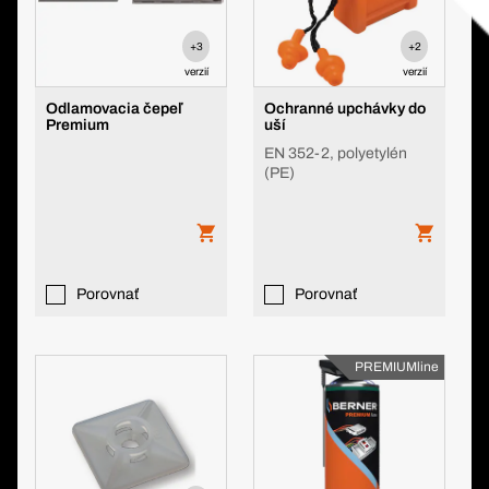
+3
+2
verzií
verzií
Odlamovacia čepeľ
Ochranné upchávky do
Premium
uší
EN 352-2, polyetylén
(PE)
Porovnať
Porovnať
PREMIUMline