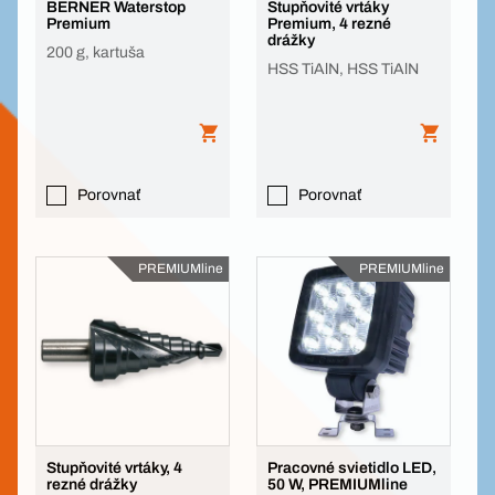
BERNER Waterstop
Stupňovité vrtáky
Premium
Premium, 4 rezné
drážky
200 g, kartuša
HSS TiAlN, HSS TiAlN
Porovnať
Porovnať
PREMIUMline
PREMIUMline
Stupňovité vrtáky, 4
Pracovné svietidlo LED,
rezné drážky
50 W, PREMIUMline