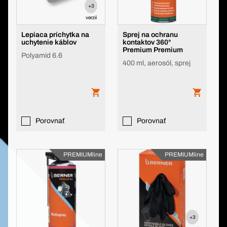
+3
verzií
Lepiaca príchytka na
Sprej na ochranu
uchytenie káblov
kontaktov 360°
Premium Premium
Polyamid 6.6
400 ml, aerosól, sprej
Porovnať
Porovnať
PREMIUMline
PREMIUMline
+3