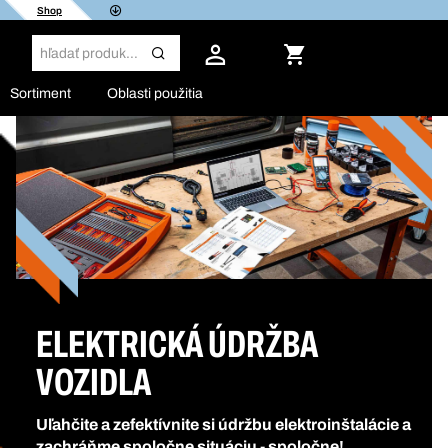
Shop
Sortiment
Oblasti použitia
ELEKTRICKÁ ÚDRŽBA
VOZIDLA
Uľahčite a zefektívnite si údržbu elektroinštalácie a
zachráňme spoločne situáciu - spoločne!