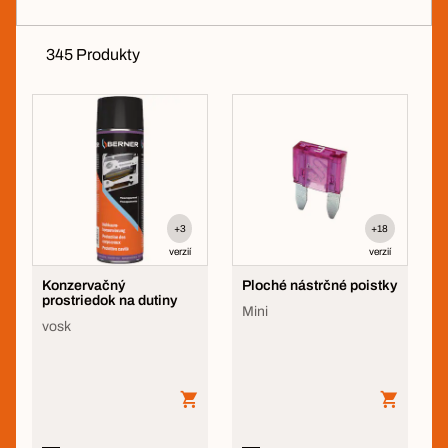
345 Produkty
+3
+18
verzií
verzií
Konzervačný
Ploché nástrčné poistky
prostriedok na dutiny
Mini
vosk