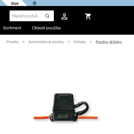
Shop
Sortiment
Oblasti použitia
Poistky
Automobilové poistky
Držiaky
Púzdra, držiaky