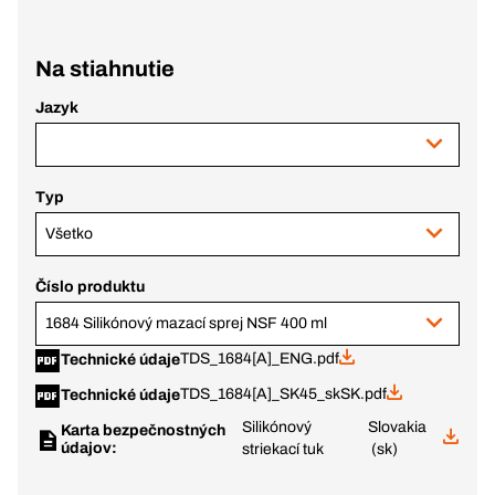
Na stiahnutie
Jazyk
Typ
Všetko
Číslo produktu
1684 Silikónový mazací sprej NSF 400 ml
TDS_1684[A]_ENG.pdf
Technické údaje
TDS_1684[A]_SK45_skSK.pdf
Technické údaje
Silikónový
Slovakia
Karta bezpečnostných
údajov:
striekací tuk
(sk)