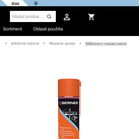
Shop
Sortiment
Oblasti použitia
e
Adhézne mazivá
Mazacie spreje
Silikónový mazací sprej