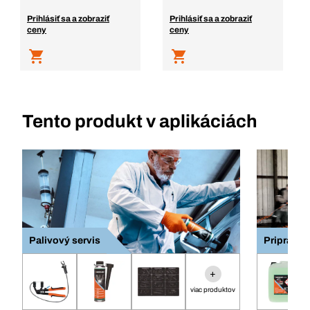
Prihlásiť sa a zobraziť
Prihlásiť sa a zobraziť
ceny
ceny
Tento produkt v aplikáciách
Palivový servis
Pripravte 
+
viac produktov