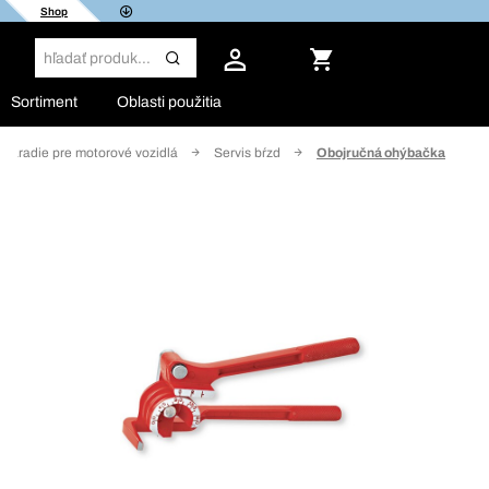
Shop
Sortiment
Oblasti použitia
 náradie pre motorové vozidlá
Servis bŕzd
Obojručná ohýbačka