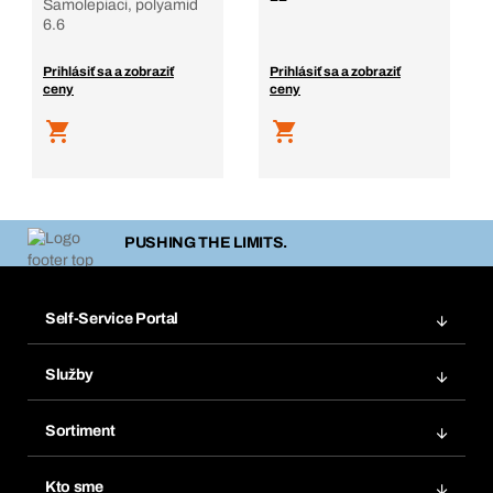
Samolepiaci, polyamid
6.6
Prihlásiť sa a zobraziť
Prihlásiť sa a zobraziť
ceny
ceny
PUSHING THE LIMITS.
Self-Service Portal
Objednávky
Služby
Faktúry
Regálový systém Bera® Modul
Obľúbené
Sortiment
Systém Bera® Smart
Opakované objednávky
Inovácie produktov
Chemická databáza
Kto sme